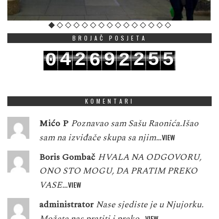
BROJAČ POSJETA
4
2
9
2
5
5
0
6
2
5
3
0
3
6
6
1
7
3
KOMENTARI
Mićo P
Poznavao sam Sašu Raonića.Išao
sam na izviđače skupa sa njim…
VIEW
Boris Gombač
HVALA NA ODGOVORU,
ONO STO MOGU, DA PRATIM PREKO
VASE…
VIEW
administrator
Nase sjediste je u Njujorku.
Možete nas pratiti i preko…
VIEW