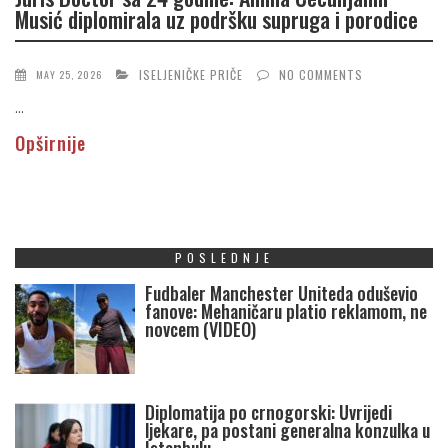
Musić diplomirala uz podršku supruga i porodice
ISELJENIČKE PRIČE
NO COMMENTS
MAY 25, 2026
...
Opširnije
POSLEDNJE
Fudbaler Manchester Uniteda oduševio
fanove: Mehaničaru platio reklamom, ne
novcem (VIDEO)
Diplomatija po crnogorski: Uvrijedi
ljekare, pa postani generalna konzulka u