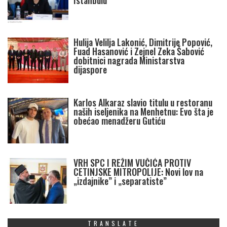
Istanbulu
Hulija Velilja Lakonić, Dimitrije Popović,
Fuad Hasanović i Zejnel Zeka Šabović
dobitnici nagrada Ministarstva
dijaspore
Karlos Alkaraz slavio titulu u restoranu
naših iseljenika na Menhetnu: Evo šta je
obećao menadžeru Gutiću
VRH SPC I REŽIM VUČIĆA PROTIV
CETINJSKE MITROPOLIJE: Novi lov na
„izdajnike” i „separatiste”
TRANSLATE