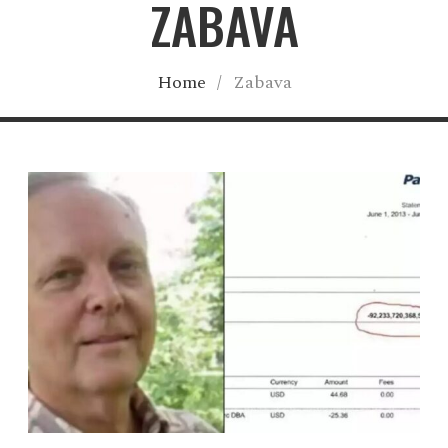
ZABAVA
Home
/
Zabava