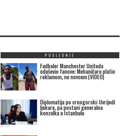
POSLEDNJE
Fudbaler Manchester Uniteda
oduševio fanove: Mehaničaru platio
reklamom, ne novcem (VIDEO)
Diplomatija po crnogorski: Uvrijedi
ljekare, pa postani generalna
konzulka u Istanbulu