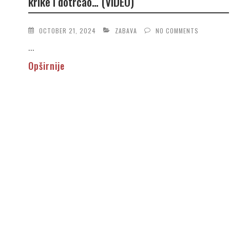
krike i dotrčao… (VIDEO)
OCTOBER 21, 2024
ZABAVA
NO COMMENTS
...
Opširnije