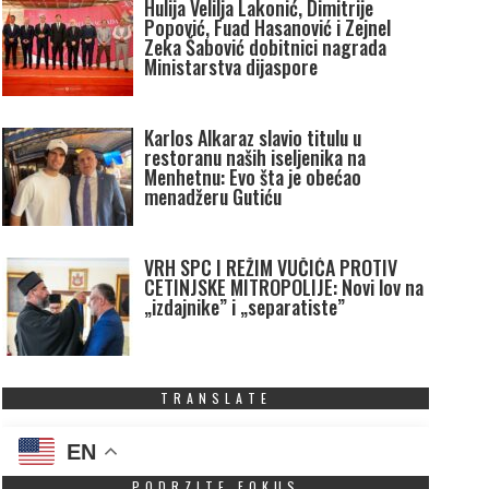
Hulija Velilja Lakonić, Dimitrije
Popović, Fuad Hasanović i Zejnel
Zeka Šabović dobitnici nagrada
Ministarstva dijaspore
Karlos Alkaraz slavio titulu u
restoranu naših iseljenika na
Menhetnu: Evo šta je obećao
menadžeru Gutiću
VRH SPC I REŽIM VUČIĆA PROTIV
CETINJSKE MITROPOLIJE: Novi lov na
„izdajnike” i „separatiste”
TRANSLATE
EN
PODRZITE FOKUS