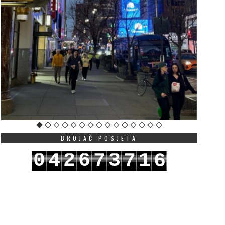
BROJAČ POSJETA
0
2
6
3
1
4
7
7
6
1
3
7
4
2
5
8
8
7