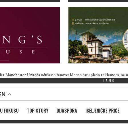
ler Manchester Uniteda oduševio fanove: Mehaničaru platio reklamom, ne
LANG
EN
U FOKUSU
TOP STORY
DIJASPORA
ISELJENIČKE PRIČE