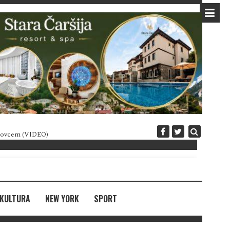
 novcem (VIDEO)
Diplomatija po crnogorski
KULTURA
NEW YORK
SPORT