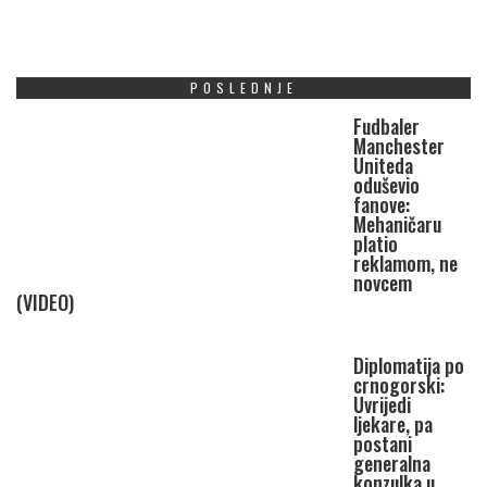
POSLEDNJE
Fudbaler
Manchester
Uniteda
oduševio
fanove:
Mehaničaru
platio
reklamom, ne
novcem
(VIDEO)
Diplomatija po
crnogorski:
Uvrijedi
ljekare, pa
postani
generalna
konzulka u