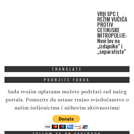
VRH SPC I
REŽIM VUČIĆA
PROTIV
CETINJSKE
MITROPOLIJE:
Novi lov na
„izdajnike” i
„separatiste”
TRANSLATE
PODRZITE FOKUS
Sada svojim uplatama možete podržati rad našeg
portala. Pomozite da ostane trajno svjedočanstvo o
našim iseljenicima i njihovim aktivnostima!
FOLLOW AS ON FACEBOOK