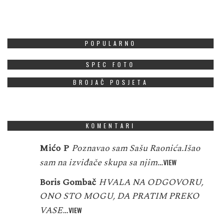
POPULARNO
SPEC FOTO
BROJAČ POSJETA
KOMENTARI
Mićo P
Poznavao sam Sašu Raonića.Išao
sam na izviđače skupa sa njim…
VIEW
Boris Gombač
HVALA NA ODGOVORU,
ONO STO MOGU, DA PRATIM PREKO
VASE…
VIEW