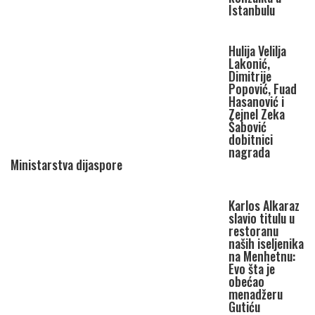
Istanbulu
Hulija Velilja
Lakonić,
Dimitrije
Popović, Fuad
Hasanović i
Zejnel Zeka
Šabović
dobitnici
nagrada
Ministarstva dijaspore
Karlos Alkaraz
slavio titulu u
restoranu
naših iseljenika
na Menhetnu:
Evo šta je
obećao
menadžeru
Gutiću