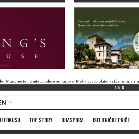
ler Manchester Uniteda oduševio fanove: Mehaničaru platio reklamom, ne
LANG
EN
U FOKUSU
TOP STORY
DIJASPORA
ISELJENIČKE PRIČE