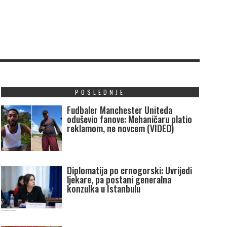
POSLEDNJE
Fudbaler Manchester Uniteda
oduševio fanove: Mehaničaru platio
reklamom, ne novcem (VIDEO)
Diplomatija po crnogorski: Uvrijedi
ljekare, pa postani generalna
konzulka u Istanbulu