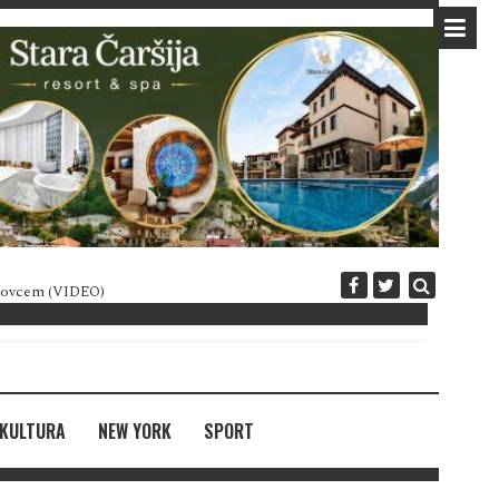
 novcem (VIDEO)
Diplomatija po crnogorski
KULTURA
NEW YORK
SPORT