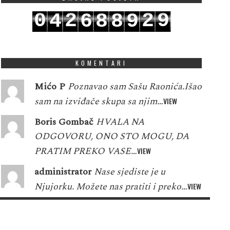
0
2
2
9
4
6
8
8
9
1
3
3
0
5
7
9
9
0
KOMENTARI
Mićo P
Poznavao sam Sašu Raonića.Išao
sam na izviđače skupa sa njim…
VIEW
Boris Gombač
HVALA NA
ODGOVORU, ONO STO MOGU, DA
PRATIM PREKO VASE…
VIEW
administrator
Nase sjediste je u
Njujorku. Možete nas pratiti i preko…
VIEW