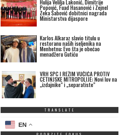
Hulija Velilja Lakonić, Dimitrije
Popović, Fuad Hasanović i Zejnel
Zeka Šabović dobitnici nagrada
Ministarstva dijaspore
Karlos Alkaraz slavio titulu u
restoranu naših iseljenika na
Menhetnu: Evo šta je obećao
menadžeru Gutiću
VRH SPC I REŽIM VUČIĆA PROTIV
CETINJSKE MITROPOLIJE: Novi lov na
„izdajnike” i „separatiste”
TRANSLATE
EN
PODRZITE FOKUS