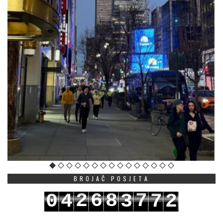
BROJAČ POSJETA
2
6
8
7
0
4
3
7
2
3
7
9
8
1
5
4
8
3