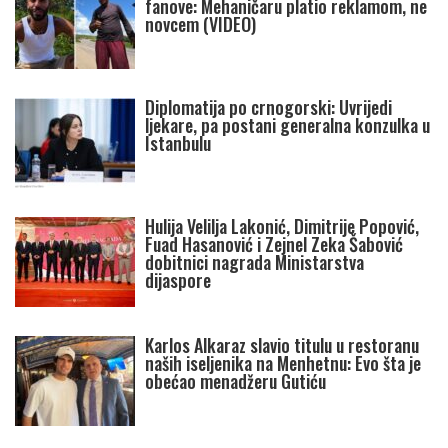
fanove: Mehaničaru platio reklamom, ne
novcem (VIDEO)
Diplomatija po crnogorski: Uvrijedi
ljekare, pa postani generalna konzulka u
Istanbulu
Hulija Velilja Lakonić, Dimitrije Popović,
Fuad Hasanović i Zejnel Zeka Šabović
dobitnici nagrada Ministarstva
dijaspore
Karlos Alkaraz slavio titulu u restoranu
naših iseljenika na Menhetnu: Evo šta je
obećao menadžeru Gutiću