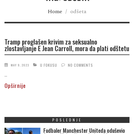
Home
/
odšeta
Tramp proglašen krivim za seksualno
zlostavljanje E Jean Carroll, mora da plati odštetu
U FOKUSU
NO COMMENTS
MAY 9, 2023
...
Opširnije
POSLEDNJE
Fudbaler Manchester Uniteda oduševio