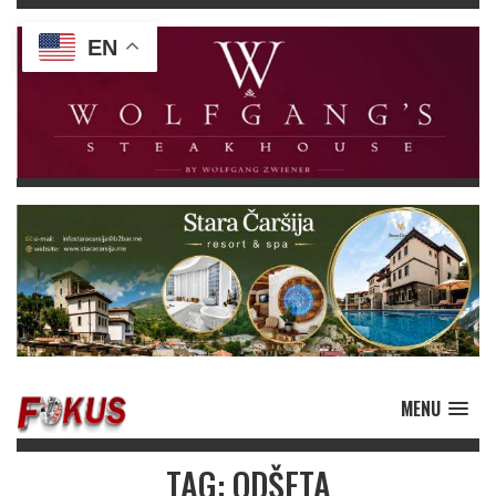
EN
MENU
TAG: ODŠETA