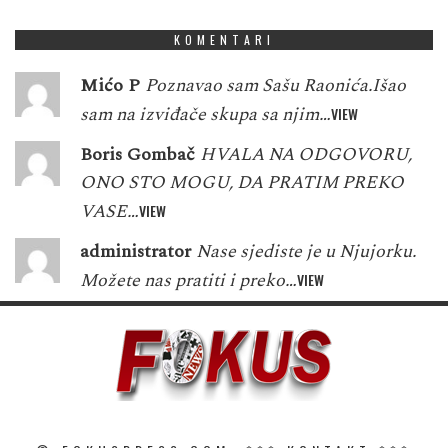
KOMENTARI
Mićo P
Poznavao sam Sašu Raonića.Išao
sam na izviđače skupa sa njim…
VIEW
Boris Gombač
HVALA NA ODGOVORU,
ONO STO MOGU, DA PRATIM PREKO
VASE…
VIEW
administrator
Nase sjediste je u Njujorku.
Možete nas pratiti i preko…
VIEW