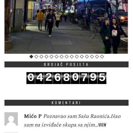
BROJAČ POSJETA
2
0
9
0
4
6
8
7
5
3
1
0
1
5
7
9
8
6
KOMENTARI
Mićo P
Poznavao sam Sašu Raonića.Išao
sam na izviđače skupa sa njim…
VIEW