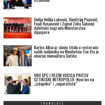
Istanbulu
Hulija Velilja Lakonić, Dimitrije Popović,
Fuad Hasanović i Zejnel Zeka Šabović
dobitnici nagrada Ministarstva
dijaspore
Karlos Alkaraz slavio titulu u restoranu
naših iseljenika na Menhetnu: Evo šta je
obećao menadžeru Gutiću
VRH SPC I REŽIM VUČIĆA PROTIV
CETINJSKE MITROPOLIJE: Novi lov na
„izdajnike” i „separatiste”
TRANSLATE