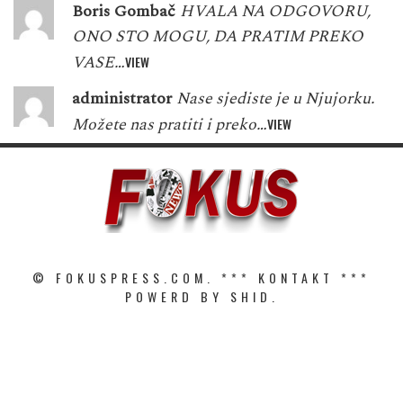
Boris Gombač
HVALA NA ODGOVORU,
ONO STO MOGU, DA PRATIM PREKO
VASE…
VIEW
administrator
Nase sjediste je u Njujorku.
Možete nas pratiti i preko…
VIEW
© FOKUSPRESS.COM. ***
KONTAKT
***
POWERD BY SHID.