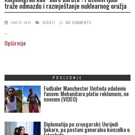
traže odmazdu i razmještanje nuklearnog oružja
VIJESTI
NO COMMENTS
JUNE 21, 2022
...
Opširnije
POSLEDNJE
Fudbaler Manchester Uniteda oduševio
fanove: Mehaničaru platio reklamom, ne
novcem (VIDEO)
Diplomatija po crnogorski: Uvrijedi
ljekare, pa postani generalna konzulka u