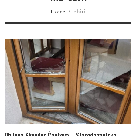
Home
/
obiti
Obijena Skender Čauševa – Starodoganjska