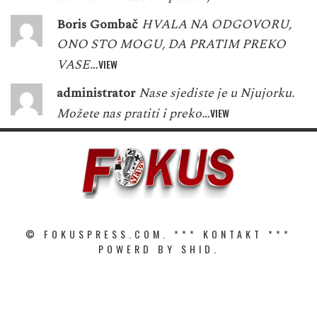
Boris Gombač
HVALA NA ODGOVORU,
ONO STO MOGU, DA PRATIM PREKO
VASE…
VIEW
administrator
Nase sjediste je u Njujorku.
Možete nas pratiti i preko…
VIEW
© FOKUSPRESS.COM. ***
KONTAKT
***
POWERD BY SHID.