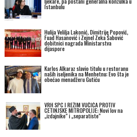
ljekare, pa postani generalna konzulka u
Istanbulu
Hulija Velilja Lakonić, Dimitrije Popović,
Fuad Hasanović i Zejnel Zeka Šabović
dobitnici nagrada Ministarstva
dijaspore
Karlos Alkaraz slavio titulu u restoranu
naših iseljenika na Menhetnu: Evo šta je
obećao menadžeru Gutiću
VRH SPC I REŽIM VUČIĆA PROTIV
CETINJSKE MITROPOLIJE: Novi lov na
„izdajnike” i „separatiste”