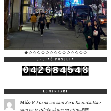
BROJAČ POSJETA
0
2
6
5
8
4
8
4
4
1
3
7
6
9
5
9
5
5
KOMENTARI
Mićo P
Poznavao sam Sašu Raonića.Išao
sam na izviđače skupa sa njim…
VIEW