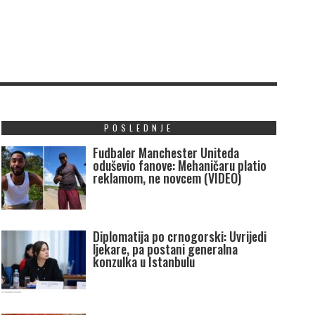
POSLEDNJE
Fudbaler Manchester Uniteda
oduševio fanove: Mehaničaru platio
reklamom, ne novcem (VIDEO)
Diplomatija po crnogorski: Uvrijedi
ljekare, pa postani generalna
konzulka u Istanbulu