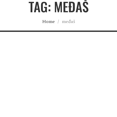
TAG: MEĐAŠ
Home
/
međaš