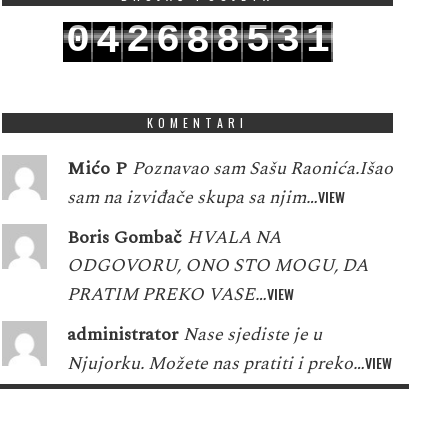
0
2
6
8
5
3
1
4
8
1
3
7
9
6
4
2
5
9
KOMENTARI
Mićo P
Poznavao sam Sašu Raonića.Išao
sam na izviđače skupa sa njim…
VIEW
Boris Gombač
HVALA NA
ODGOVORU, ONO STO MOGU, DA
PRATIM PREKO VASE…
VIEW
administrator
Nase sjediste je u
Njujorku. Možete nas pratiti i preko…
VIEW