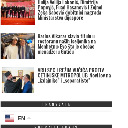
Hulija Velilja Lakonić, Dimitrije
Popović, Fuad Hasanović i Zejnel
Zeka Šabović dobitnici nagrada
Ministarstva dijaspore
Karlos Alkaraz slavio titulu u
restoranu naših iseljenika na
Menhetnu: Evo šta je obećao
menadžeru Gutiću
VRH SPC I REŽIM VUČIĆA PROTIV
CETINJSKE MITROPOLIJE: Novi lov na
„izdajnike” i „separatiste”
TRANSLATE
EN
PODRZITE FOKUS