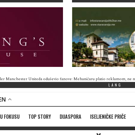
ler Manchester Uniteda oduševio fanove: Mehaničaru platio reklamom, ne
LANG
EN
U FOKUSU
TOP STORY
DIJASPORA
ISELJENIČKE PRIČE