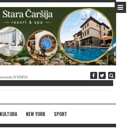
 novcem (VIDEO)
Diplomatija po crnogorski
KULTURA
NEW YORK
SPORT