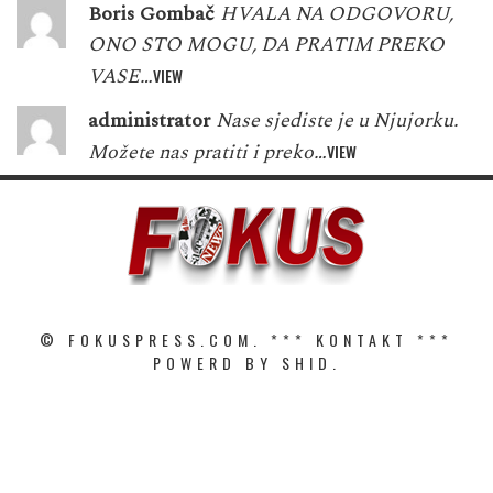
Boris Gombač
HVALA NA ODGOVORU,
ONO STO MOGU, DA PRATIM PREKO
VASE…
VIEW
administrator
Nase sjediste je u Njujorku.
Možete nas pratiti i preko…
VIEW
© FOKUSPRESS.COM. ***
KONTAKT
***
POWERD BY SHID.