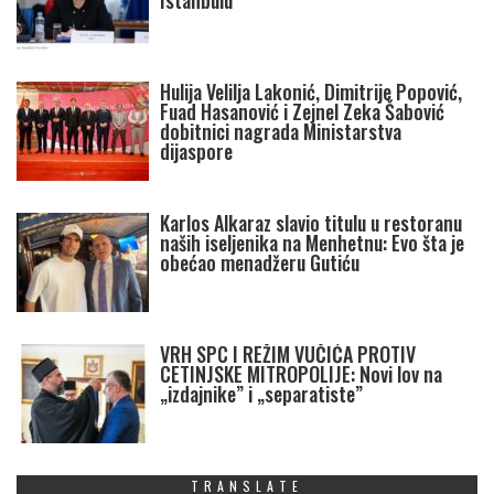
Istanbulu
Hulija Velilja Lakonić, Dimitrije Popović,
Fuad Hasanović i Zejnel Zeka Šabović
dobitnici nagrada Ministarstva
dijaspore
Karlos Alkaraz slavio titulu u restoranu
naših iseljenika na Menhetnu: Evo šta je
obećao menadžeru Gutiću
VRH SPC I REŽIM VUČIĆA PROTIV
CETINJSKE MITROPOLIJE: Novi lov na
„izdajnike” i „separatiste”
TRANSLATE