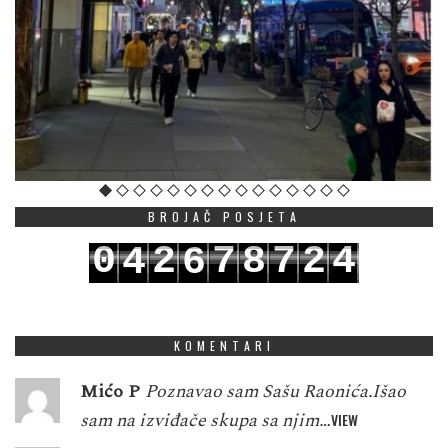
BROJAČ POSJETA
0
2
7
8
7
2
4
4
6
1
3
8
9
8
3
5
5
7
KOMENTARI
Mićo P
Poznavao sam Sašu Raonića.Išao
sam na izviđače skupa sa njim…
VIEW