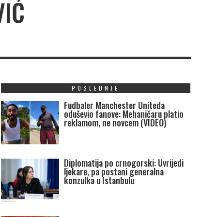
VIĆ
POSLEDNJE
Fudbaler Manchester Uniteda
oduševio fanove: Mehaničaru platio
reklamom, ne novcem (VIDEO)
Diplomatija po crnogorski: Uvrijedi
ljekare, pa postani generalna
konzulka u Istanbulu