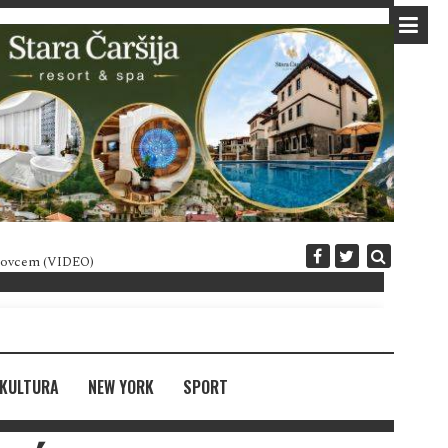
 novcem (VIDEO)
Diplomatija po crnogorski
KULTURA
NEW YORK
SPORT