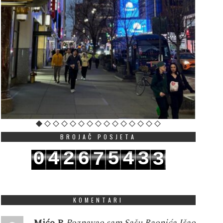
BROJAČ POSJETA
0
4
2
6
5
4
3
7
3
1
5
3
7
6
5
4
8
4
KOMENTARI
Mićo P
Poznavao sam Sašu Raonića.Išao