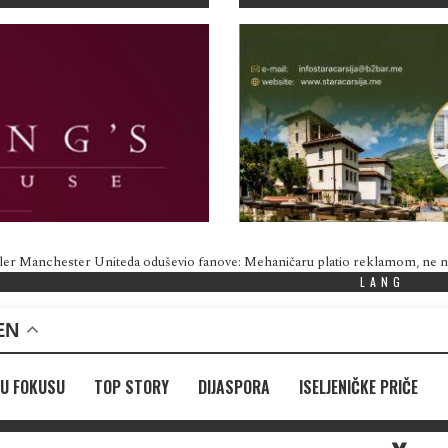
ler Manchester Uniteda oduševio fanove: Mehaničaru platio reklamom, ne
LANG
EN
U FOKUSU
TOP STORY
DIJASPORA
ISELJENIČKE PRIČE