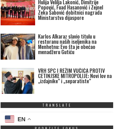
Hulija Velilja Lakonić, Dimitrije
Popović, Fuad Hasanović i Zejnel
Zeka Šabović dobitnici nagrada
Ministarstva dijaspore
Karlos Alkaraz slavio titulu u
restoranu naših iseljenika na
Menhetnu: Evo šta je obećao
menadžeru Gutiću
VRH SPC I REŽIM VUČIĆA PROTIV
CETINJSKE MITROPOLIJE: Novi lov na
„izdajnike” i „separatiste”
TRANSLATE
EN
PODRZITE FOKUS