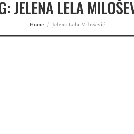
G: JELENA LELA MILOŠE
Home
/
Jelena Lela Milošević