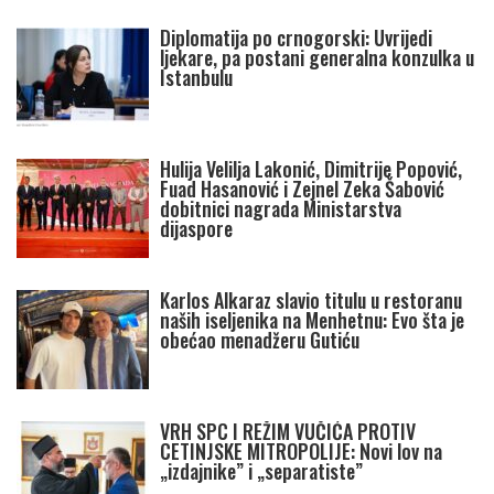
Diplomatija po crnogorski: Uvrijedi
ljekare, pa postani generalna konzulka u
Istanbulu
Hulija Velilja Lakonić, Dimitrije Popović,
Fuad Hasanović i Zejnel Zeka Šabović
dobitnici nagrada Ministarstva
dijaspore
Karlos Alkaraz slavio titulu u restoranu
naših iseljenika na Menhetnu: Evo šta je
obećao menadžeru Gutiću
VRH SPC I REŽIM VUČIĆA PROTIV
CETINJSKE MITROPOLIJE: Novi lov na
„izdajnike” i „separatiste”