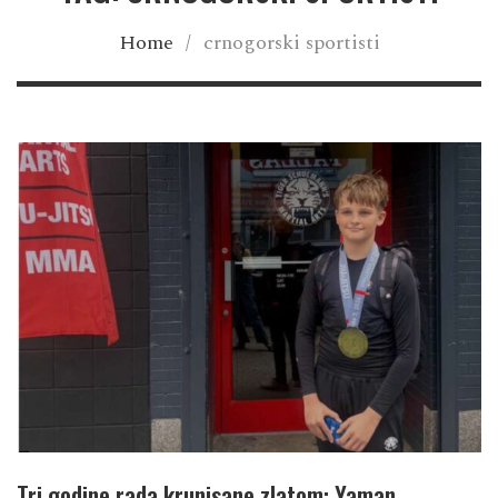
Home
/
crnogorski sportisti
Tri godine rada krunisane zlatom: Yaman