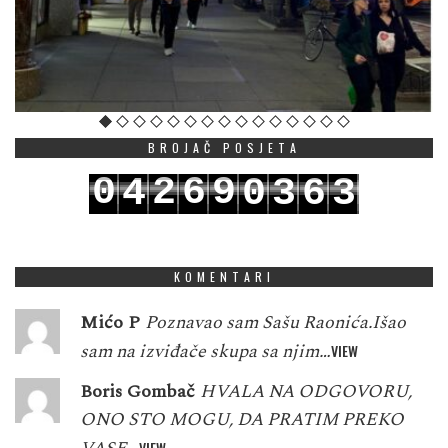
BROJAČ POSJETA
0
2
6
9
4
0
3
6
3
1
3
7
0
5
1
4
7
4
KOMENTARI
Mićo P
Poznavao sam Sašu Raonića.Išao
sam na izviđače skupa sa njim…
VIEW
Boris Gombač
HVALA NA ODGOVORU,
ONO STO MOGU, DA PRATIM PREKO
VIEW