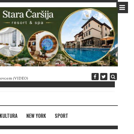
 novcem (VIDEO)
Diplomatija po crnogorski
KULTURA
NEW YORK
SPORT