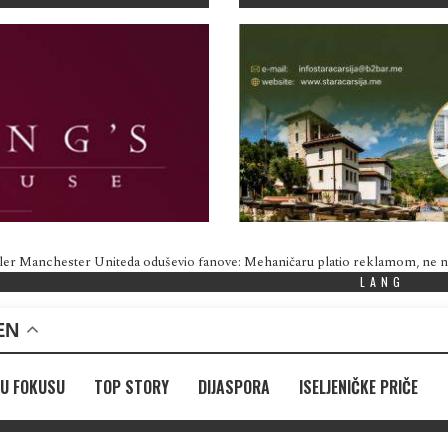
ler Manchester Uniteda oduševio fanove: Mehaničaru platio reklamom, ne
LANG
EN
U FOKUSU
TOP STORY
DIJASPORA
ISELJENIČKE PRIČE