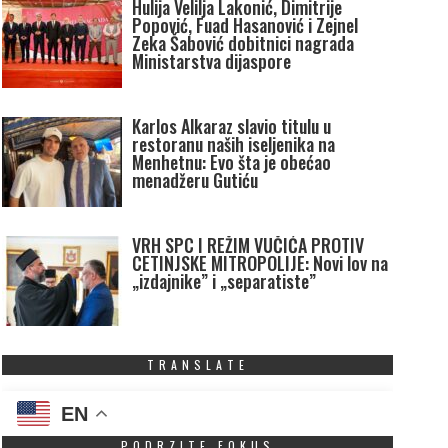
Hulija Velilja Lakonić, Dimitrije
Popović, Fuad Hasanović i Zejnel
Zeka Šabović dobitnici nagrada
Ministarstva dijaspore
Karlos Alkaraz slavio titulu u
restoranu naših iseljenika na
Menhetnu: Evo šta je obećao
menadžeru Gutiću
VRH SPC I REŽIM VUČIĆA PROTIV
CETINJSKE MITROPOLIJE: Novi lov na
„izdajnike” i „separatiste”
TRANSLATE
EN
PODRZITE FOKUS