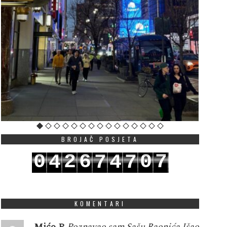
BROJAČ POSJETA
0
2
6
0
7
4
7
4
7
1
3
7
1
8
5
8
5
8
KOMENTARI
Mićo P
Poznavao sam Sašu Raonića.Išao