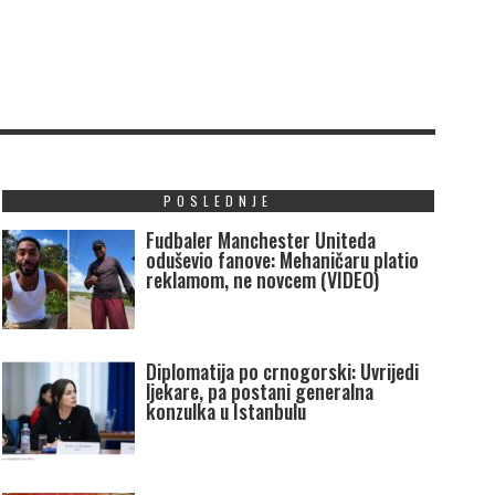
POSLEDNJE
Fudbaler Manchester Uniteda
oduševio fanove: Mehaničaru platio
reklamom, ne novcem (VIDEO)
Diplomatija po crnogorski: Uvrijedi
ljekare, pa postani generalna
konzulka u Istanbulu