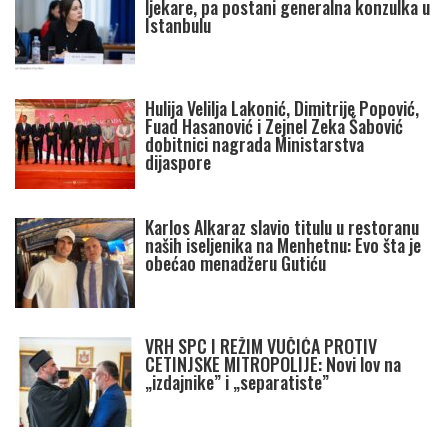
ljekare, pa postani generalna konzulka u
Istanbulu
Hulija Velilja Lakonić, Dimitrije Popović,
Fuad Hasanović i Zejnel Zeka Šabović
dobitnici nagrada Ministarstva
dijaspore
Karlos Alkaraz slavio titulu u restoranu
naših iseljenika na Menhetnu: Evo šta je
obećao menadžeru Gutiću
VRH SPC I REŽIM VUČIĆA PROTIV
CETINJSKE MITROPOLIJE: Novi lov na
„izdajnike” i „separatiste”