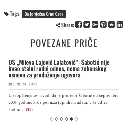
Tags:
Da je vječna Crne Gora
Share:
POVEZANE PRIČE
OŠ „Mileva Lajović Lalatović“: Šabotić nije
imao stalni radni odnos, nema zakonskog
osnova za produženje ugovora
JUNE 28, 2026
U saopštenju se navodi da je profesor Šabotić od septembra
2001. godine, kroz pet uzastopnih mandata, više od 20
Više
godina ...