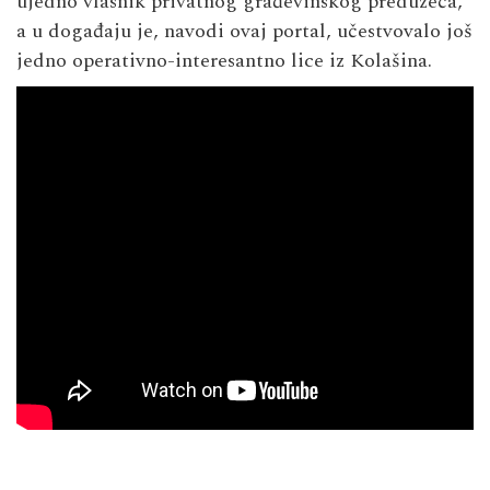
ujedno vlasnik privatnog građevinskog preduzeća,
a u događaju je, navodi ovaj portal, učestvovalo još
jedno operativno-interesantno lice iz Kolašina.