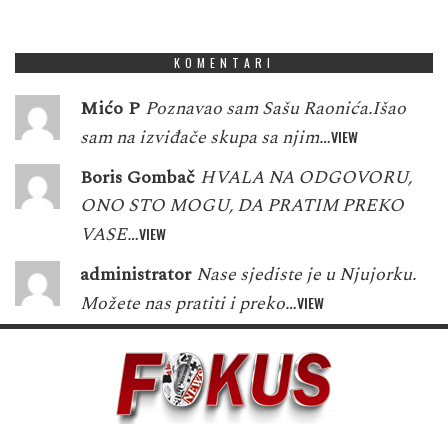
3
8
4
1
5
7
4
8
6
KOMENTARI
Mićo P
Poznavao sam Sašu Raonića.Išao
sam na izviđače skupa sa njim…
VIEW
Boris Gombač
HVALA NA ODGOVORU,
ONO STO MOGU, DA PRATIM PREKO
VASE…
VIEW
administrator
Nase sjediste je u Njujorku.
Možete nas pratiti i preko…
VIEW