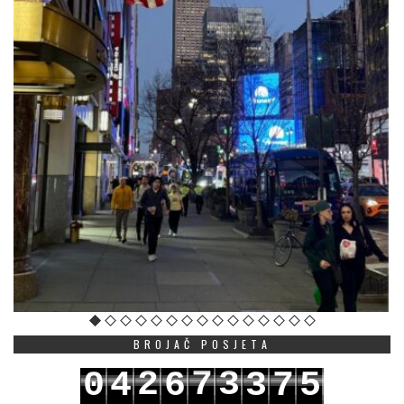
BROJAČ POSJETA
2
7
3
0
4
6
3
7
5