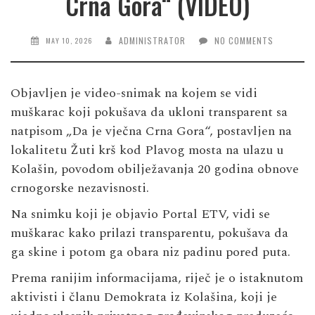
Crna Gora“ (VIDEO)
ADMINISTRATOR
NO COMMENTS
MAY 10, 2026
Objavljen je video-snimak na kojem se vidi
muškarac koji pokušava da ukloni transparent sa
natpisom „Da je vječna Crna Gora“, postavljen na
lokalitetu Žuti krš kod Plavog mosta na ulazu u
Kolašin, povodom obilježavanja 20 godina obnove
crnogorske nezavisnosti.
Na snimku koji je objavio
Portal ETV
, vidi se
muškarac kako prilazi transparentu, pokušava da
ga skine i potom ga obara niz padinu pored puta.
Prema ranijim informacijama, riječ je o istaknutom
aktivisti i članu Demokrata iz Kolašina, koji je