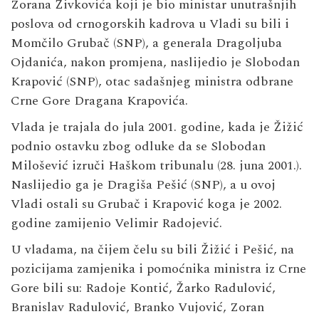
Zorana Živkovića koji je bio ministar unutrašnjih
poslova od crnogorskih kadrova u Vladi su bili i
Momčilo Grubač (SNP), a generala Dragoljuba
Ojdanića, nakon promjena, naslijedio je Slobodan
Krapović (SNP), otac sadašnjeg ministra odbrane
Crne Gore Dragana Krapovića.
Vlada je trajala do jula 2001. godine, kada je Žižić
podnio ostavku zbog odluke da se Slobodan
Milošević izruči Haškom tribunalu (28. juna 2001.).
Naslijedio ga je Dragiša Pešić (SNP), a u ovoj
Vladi ostali su Grubač i Krapović koga je 2002.
godine zamijenio Velimir Radojević.
U vladama, na čijem čelu su bili Žižić i Pešić, na
pozicijama zamjenika i pomoćnika ministra iz Crne
Gore bili su: Radoje Kontić, Žarko Radulović,
Branislav Radulović, Branko Vujović, Zoran