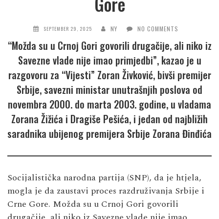
Gore
NY
NO COMMENTS
SEPTEMBER 29, 2025
“Možda su u Crnoj Gori govorili drugačije, ali niko iz
Savezne vlade nije imao primjedbi”, kazao je u
razgovoru za “Vijesti” Zoran Živković, bivši premijer
Srbije, savezni ministar unutrašnjih poslova od
novembra 2000. do marta 2003. godine, u vladama
Zorana Žižića i Dragiše Pešića, i jedan od najbližih
saradnika ubijenog premijera Srbije Zorana Đinđića
Socijalistička narodna partija (SNP), da je htjela,
mogla je da zaustavi proces razdruživanja Srbije i
Crne Gore. Možda su u Crnoj Gori govorili
drugačije, ali niko iz Savezne vlade nije imao