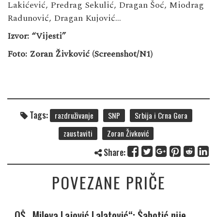
Lakićević, Predrag Sekulić, Dragan Šoć, Miodrag
Radunović, Dragan Kujović…
Izvor: “Vijesti”
Foto: Zoran Živković (Screenshot/N1)
Tags:
razdruživanje
SNP
Srbija i Crna Gora
zaustaviti
Zoran Živković
Share:
POVEZANE PRIČE
OŠ „Mileva Lajović Lalatović“: Šabotić nije