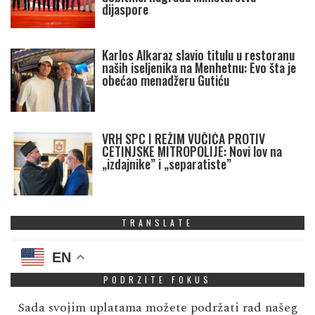
dijaspore
Karlos Alkaraz slavio titulu u restoranu
naših iseljenika na Menhetnu: Evo šta je
obećao menadžeru Gutiću
VRH SPC I REŽIM VUČIĆA PROTIV
CETINJSKE MITROPOLIJE: Novi lov na
„izdajnike” i „separatiste”
TRANSLATE
EN
PODRZITE FOKUS
Sada svojim uplatama možete podržati rad našeg