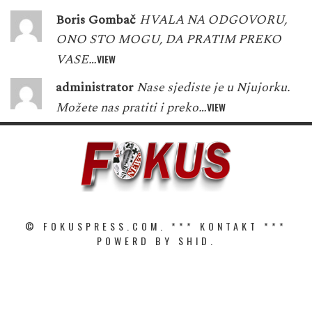
Boris Gombač
HVALA NA ODGOVORU,
ONO STO MOGU, DA PRATIM PREKO
VASE…
VIEW
administrator
Nase sjediste je u Njujorku.
Možete nas pratiti i preko…
VIEW
© FOKUSPRESS.COM. ***
KONTAKT
***
POWERD BY SHID.