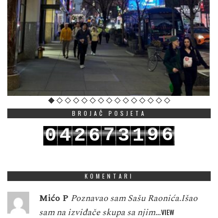
BROJAČ POSJETA
7
9
6
0
4
2
6
3
1
8
0
7
1
5
3
7
4
2
KOMENTARI
Mićo P
Poznavao sam Sašu Raonića.Išao
sam na izviđače skupa sa njim…
VIEW