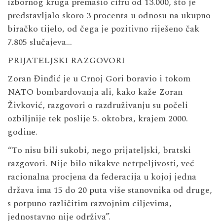
izbornog kruga premašio cifru od 13.000, što je
predstavljalo skoro 3 procenta u odnosu na ukupno
biračko tijelo, od čega je pozitivno riješeno čak
7.805 slučajeva…
PRIJATELJSKI RAZGOVORI
Zoran Đinđić je u Crnoj Gori boravio i tokom
NATO bombardovanja ali, kako kaže Zoran
Živković, razgovori o razdruživanju su počeli
ozbiljnije tek poslije 5. oktobra, krajem 2000.
godine.
“To nisu bili sukobi, nego prijateljski, bratski
razgovori. Nije bilo nikakve netrpeljivosti, već
racionalna procjena da federacija u kojoj jedna
država ima 15 do 20 puta više stanovnika od druge,
s potpuno različitim razvojnim ciljevima,
jednostavno nije održiva”.