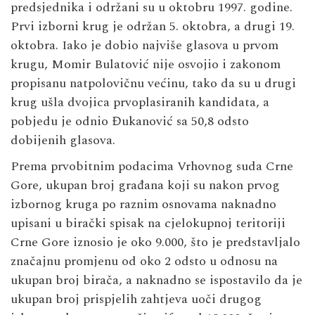
predsjednika i održani su u oktobru 1997. godine.
Prvi izborni krug je održan 5. oktobra, a drugi 19.
oktobra. Iako je dobio najviše glasova u prvom
krugu, Momir Bulatović nije osvojio i zakonom
propisanu natpolovičnu većinu, tako da su u drugi
krug ušla dvojica prvoplasiranih kandidata, a
pobjedu je odnio Đukanović sa 50,8 odsto
dobijenih glasova.
Prema prvobitnim podacima Vrhovnog suda Crne
Gore, ukupan broj građana koji su nakon prvog
izbornog kruga po raznim osnovama naknadno
upisani u birački spisak na cjelokupnoj teritoriji
Crne Gore iznosio je oko 9.000, što je predstavljalo
značajnu promjenu od oko 2 odsto u odnosu na
ukupan broj birača, a naknadno se ispostavilo da je
ukupan broj prispjelih zahtjeva uoči drugog