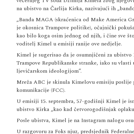
večernjeg TV šoua Džimija Kimela zbog njegovih
na ubistvo na Čarlija Kirka, nazivajući ih „band
„Banda MAGA (skraćenica od Make America Gre
je okosnica Trampove politike), očajnički pokuša
kao bilo koga osim jednog od njih, i čine sve št
voditelj Kimel u emisiji ranije ove nedjelje.
Kimel je sugerisao da je osumnjičeni za ubistvo 
Trampove Republikanske stranke, iako su vlasti u
ljevičarskom ideologijom”.
Mreža ABC je skinula Kimelovu emisiju poslije p
komunikacije (FCC).
U emisiji 15. septembra, 57-godišnji Kimel je is
ubistvo Kirka „kao kad četvorogodišnjak oplakuj
Posle ubistva, Kimel je na Instagram nalogu osud
U razgovoru za Foks njuz, predsjednik Federaln