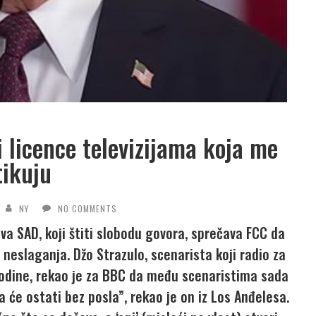
 licence televizijama koja me
tikuju
NY
NO COMMENTS
a SAD, koji štiti slobodu govora, sprečava FCC da
neslaganja. Džo Strazulo, scenarista koji radio za
 godine, rekao je za BBC da među scenaristima sada
da će ostati bez posla”, rekao je on iz Los Anđelesa.