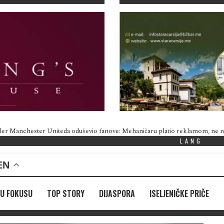
ler Manchester Uniteda oduševio fanove: Mehaničaru platio reklamom, ne
LANG
EN
U FOKUSU
TOP STORY
DIJASPORA
ISELJENIČKE PRIČE