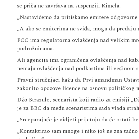
se priča ne završava na suspenziji Kimela.
„Nastavićemo da pritiskamo emitere odgovorne za
„A ako se emiterima ne sviđa, mogu da predaju 
FCC ima regulatorna ovlašćenja nad velikim mr
podružnicama.
Ali agencija ima ograničena ovlašćenja nad ka
nemaju ovlašćenja nad podkastima ili većinom s
Pravni stručnjaci kažu da Prvi amandman Ustava
zakonito opozove licence na osnovu političkog n
Džo Strazulo, scenarista koji radio za emisiji „
je za BBC da među scenaristima sada vlada strah
„Srceparajuće je vidjeti prijetnju da će ostati b
„Kontaktirao sam mnoge i niko još ne zna tačno št