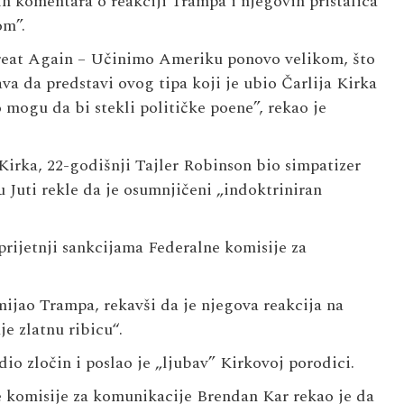
 komentara o reakciji Trampa i njegovih pristalica
om”.
at Again – Učinimo Ameriku ponovo velikom, što
va da predstavi ovog tipa koji je ubio Čarlija Kirka
o mogu da bi stekli političke poene”, rekao je
Kirka, 22-godišnji Tajler Robinson bio simpatizer
 Juti rekle da je osumnjičeni „indoktriniran
rijetnji sankcijama Federalne komisije za
mijao Trampa, rekavši da je njegova reakcija na
e zlatnu ribicu“.
io zločin i poslao je „ljubav” Kirkovoj porodici.
e komisije za komunikacije Brendan Kar rekao je da