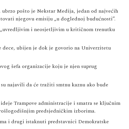
 ubrzo pošto je Nekstar Medija, jedan od najvećih
tovati njegovu emisiju „u doglednoj budućnosti”.
uvredljivim i neosjetljivim u kritičnom trenutku
e dece, ubijen je dok je govorio na Univerzitetu
vog šefa organizacije koju je njen suprug
 su najavili da će tražiti smtnu kaznu ako bude
o ideje Trampove administracije i smatra se ključnim
prošlogodišnjim predsjedničkim izborima.
ma i drugi istaknuti predstavnici Demokratske