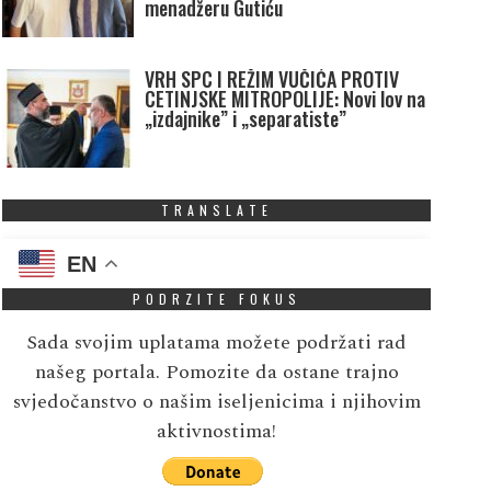
menadžeru Gutiću
VRH SPC I REŽIM VUČIĆA PROTIV
CETINJSKE MITROPOLIJE: Novi lov na
„izdajnike” i „separatiste”
TRANSLATE
EN
PODRZITE FOKUS
Sada svojim uplatama možete podržati rad
našeg portala. Pomozite da ostane trajno
svjedočanstvo o našim iseljenicima i njihovim
aktivnostima!