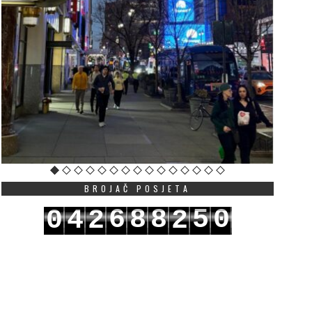
BROJAČ POSJETA
6
8
8
5
0
0
4
2
2
7
9
9
6
1
1
5
3
3