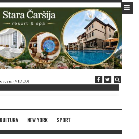
 novcem (VIDEO)
Diplomatija po crnogorski
KULTURA
NEW YORK
SPORT