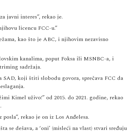
 javni interes”, rekao je.
njihovu licencu FCC-u.”
ežama, kao što je ABC, i njihovim nezavisno
blovskim kanalima, poput Foksa ili MSNBC-a, i
triming sadržaja.
 SAD, koji štiti slobodu govora, sprečava FCC da
eslaganja.
Džimi Kimel uživo!” od 2015. do 2021. godine, rekao
.
ez posla”, rekao je on iz Los Anđelesa.
a se dešava, a ‘oni’ (misleći na vlast) stvari sređuju