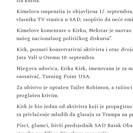
iza kulisa.“
Kimelova suspenzija je objavljena 17. septembra,
vlasnika TV stanica u SAD, saopštio da neće emi
Kimelove komentare o Kirku, Nekstar je nazvao „
našeg nacionalnog političkog diskursa”.
Kirk, poznati konzervativni aktivista i otac dvoj
Juta Vali u Oremu 10. septembra.
Njegova udovica, Erika Kirk, imenovana je za no
suosnivač, Turning Point USA.
Za ubistvo je optužen Tajler Robinson, a tužioci
proglašen krivim.
Kirk je bio jedan od aktivista koji je propagira
za privlačenje mladih da glasaju za Trampa na 
Pisci, glumci, bivši predsjednik SAD Barak Oba