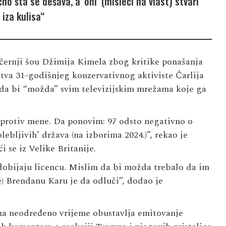
o šta se dešava, a ‘oni’ (misleći na vlast) stvari
 iza kulisa“
černji šou Džimija Kimela zbog kritike ponašanja
stva 31-godišnjeg konzervativnog aktiviste Čarlija
da bi “možda” svim televizijskim mrežama koje ga
 protiv mene. Da ponovim: 97 odsto negativno o
ebljivih’ država (na izborima 2024.)”, rekao je
i se iz Velike Britanije.
 dobijaju licencu. Mislim da bi možda trebalo da im
e) Brendanu Karu je da odluči”, dodao je
 na neodređeno vrijeme obustavlja emitovanje