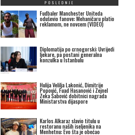
POSLEDNJE
Fudbaler Manchester Uniteda
oduševio fanove: Mehaničaru platio
reklamom, ne novcem (VIDEO)
Diplomatija po crnogorski: Uvrijedi
ljekare, pa postani generalna
konzulka u Istanbulu
Hulija Velilja Lakonić, Dimitrije
Popović, Fuad Hasanović i Zejnel
Zeka Šabović dobitnici nagrada
Ministarstva dijaspore
Karlos Alkaraz slavio titulu u
restoranu naših iseljenika na
Menhetnu: Evo šta je obećao