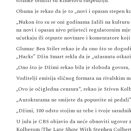
stranke osudili su Kimelovu suspenziju.
Obama je rekao da je to „novi i opasan stepen ku
„Nakon što su se oni godinama žalili na kulturu 
na novi i opasan nivo prijeteći regulatornim m
ućutkaju ili otpuste novinare i komentatore koji 
Glumac Ben Stiler rekao je da ono što se dogodil
„Hacks” Džin Smart rekla da je „užasnuta otkaz
„Ono što je Džimi rekao bila je sloboda govora, 
Voditelji emisija sličnog formata na rivalskim m
„Ovo je očigledna cenzura“, rekao je Stiven Kol
„Autokratama ne smijete da popustite ni pedalj”,
„Džimi, 100 odsto stojim uz tebe i tvoje saradnik
U julu je CBS objavio da neće obnoviti ugovor
Kolberom (The Late Show With Stephen Colbert