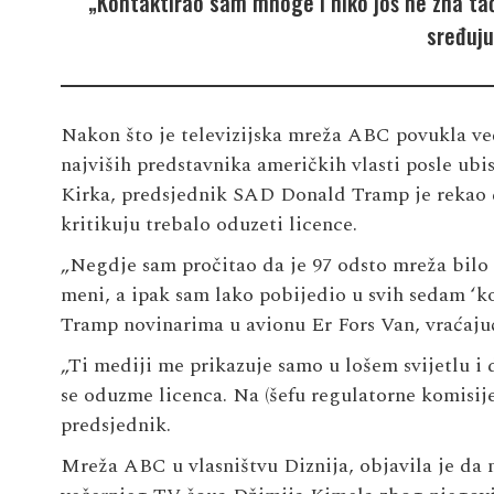
„Kontaktirao sam mnoge i niko još ne zna tačn
sređuju
Nakon što je televizijska mreža ABC povukla ve
najviših predstavnika američkih vlasti posle ubi
Kirka, predsjednik SAD Donald Tramp je rekao 
kritikuju trebalo oduzeti licence.
„Negdje sam pročitao da je 97 odsto mreža bilo
meni, a ipak sam lako pobijedio u svih sedam ‘kol
Tramp novinarima u avionu Er Fors Van, vraćajuć
„Ti mediji me prikazuje samo u lošem svijetlu i
se oduzme licenca. Na (šefu regulatorne komisij
predsjednik.
Mreža ABC u vlasništvu Diznija, objavila je da