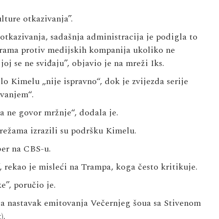
lture otkazivanja”.
otkazivanja, sadašnja administracija je podigla to
jerama protiv medijskih kompanija ukoliko ne
joj se ne sviđaju”, objavio je na mreži Iks.
o Kimelu „nije ispravno“, dok je zvijezda serije
ivanjem“.
a ne govor mržnje“, dodala je.
režama izrazili su podršku Kimelu.
ber na CBS-u.
 rekao je misleći na Trampa, koga često kritikuje.
e”, poručio je.
 za nastavak emitovanja Večernjeg šoua sa Stivenom
).