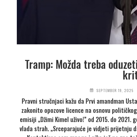
Tramp: Možda treba oduzeti
kri
SEPTEMBER 19, 2025
Pravni stručnjaci kažu da Prvi amandman Ustav
zakonito opozove licence na osnovu političkog 
emisiji „Džimi Kimel uživo!” od 2015. do 2021.
vlada strah. „Srceparajuće je vidjeti prijetnju 