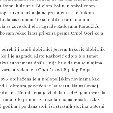
 u Domu kulture u Bijelom Polju, u opkoljenom
toga nikom ništa. Ja ne pristajem na to ‘nikom
 do danas o onom što su radili u ratu, o onim
 koja se zove dodjela nagrade Radovanu Karadžiću.
ko sam rekao izraz prijezira prema Crnoj Gori koja
odrekli i raniji dobitnici
Jevrem Brković
(dobitnik
vi koji je nagradu Risto Ratković odbio bio
Ismet
akva su vremena došla i nije htio da mu se u njima
zaru, a rođen je u Goduši kod Bijelog Polja.
93. obilježena je u Bjelopoljskim novinama kao
 od 1. oktobra posvećen je laureatu. Na naslovnoj
0 dinara. No inflacija je vladala i sadržajem i srozala
i tada bilo primjer za razulareno nacionalističko
 godinu i po dana stoji iza strašnih zločina u Bosni