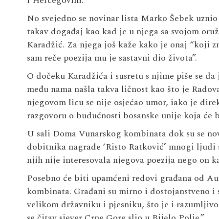
i Hercegovini.
No svejedno se novinar lista
Marko
Šebek
uznio 
takav događaj kao kad je u njega sa svojom oru
Karadžić. Za njega još kaže kako je onaj “koji zna
sam reče poezija mu je sastavni dio života”.
O dočeku Karadžića i susretu s njime piše se da j
među nama našla takva ličnost kao što je Radov
njegovom licu se nije osjećao umor, iako je dir
razgovoru o budućnosti bosanske unije koja će bi
U sali Doma Vunarskog kombinata dok su se novi
dobitnika nagrade ‘Risto Ratković’ mnogi ljudi s
njih nije interesovala njegova poezija nego on k
Posebno će biti upamćeni redovi građana od A
kombinata. Građani su mirno i dostojanstveno i s
velikom državniku i pjesniku, što je i razumljiv
se čitav sjever Crne Gore slio u Bijelo Polje.”