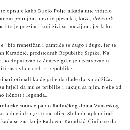
te opisuje kako Bijelo Polje nikada nije vidjelo
žanom pratnjom ujezdio pjesnik i, kaže,
državnik
 što je poezija i koji živi sa poezijom, jer kako
e “bio frenetičan i pamtiće se dugo i dugo, jer se
an Karadžić, predsjednik Republike Srpske. Na
ektno doputovao iz Ženeve gdje je učestvovao u
ti sastavljena od tri republike…
nari otimali ko će prije da dođe do Karadžića,
u htjeli da mu se približe i rukuju sa njim. Neke od
ao ličnost i legenda…
utobuske stanice pa do Radničkog doma Vunarskog
a jedne i druge strane ulice Slobode aplaudirali
o kada se zna ko je Radovan Karadžić. Činilo se da