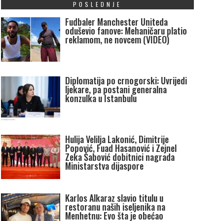
POSLEDNJE
Fudbaler Manchester Uniteda
oduševio fanove: Mehaničaru platio
reklamom, ne novcem (VIDEO)
Diplomatija po crnogorski: Uvrijedi
ljekare, pa postani generalna
konzulka u Istanbulu
Hulija Velilja Lakonić, Dimitrije
Popović, Fuad Hasanović i Zejnel
Zeka Šabović dobitnici nagrada
Ministarstva dijaspore
Karlos Alkaraz slavio titulu u
restoranu naših iseljenika na
Menhetnu: Evo šta je obećao