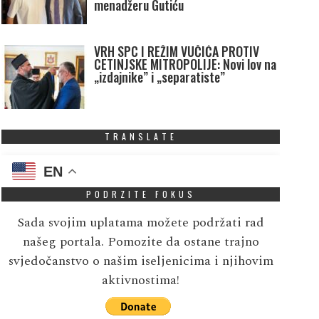
menadžeru Gutiću
VRH SPC I REŽIM VUČIĆA PROTIV
CETINJSKE MITROPOLIJE: Novi lov na
„izdajnike” i „separatiste”
TRANSLATE
EN
PODRZITE FOKUS
Sada svojim uplatama možete podržati rad
našeg portala. Pomozite da ostane trajno
svjedočanstvo o našim iseljenicima i njihovim
aktivnostima!