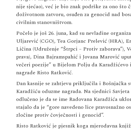
nije sjećao), već je bio znak podrške za ono što č
doživotnom zatvoru, osuđen za genocid nad bos
civilnim stanovništvom.
Počelo je još 26. juna, kad su nevladine organiza
Uljarević
(CGO),
Tea
Gorjanc
Prelević
(HRA),
E
Ličina
(Udruženje “Štrpci – Protiv zaborava”),
V
prava),
Dina
Bajramspahić
i
Jovana Marović
uput
večeri poezije” u Bijelom Polju da Karadžićevo 
nagrade Risto Ratković.
Dan kasnije se zahtjevu priključila i Bošnjačka s
Karadžiću oduzme nagrada. Na sjednici Savjeta “
odlučeno je da se ime Radovana Karadžića ukloni
stajalo da je “gore navedeno lice pravosnažno o
zločine protiv čovječnosti i genocid”.
Risto Ratković je pjesnik koga mjerodavna knjiž