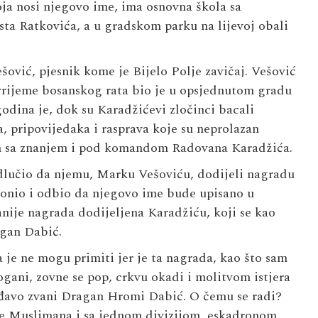
oja nosi njegovo ime, ima osnovna škola sa
sta Ratkovića, a u gradskom parku na lijevoj obali
šović
, pjesnik kome je Bijelo Polje zavičaj. Vešović
o vrijeme bosanskog rata bio je u opsjednutom gradu
godina je, dok su Karadžićevi zločinci bacali
 pripovijedaka i rasprava koje su neprolazan
nih sa znanjem i pod komandom Radovana Karadžića.
odlučio da njemu, Marku Vešoviću, dodijeli nagradu
lonio i odbio da njegovo ime bude upisano u
anije nagrada dodijeljena Karadžiću, koji se kao
gan Dabić
.
 je ne mogu primiti jer je ta nagrada, kao što sam
gani, zovne se pop, crkvu okadi i molitvom istjera
an đavo zvani Dragan Hromi Dabić. O čemu se radi?
nje Muslimana i sa jednom divizijom, eskadronom