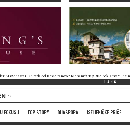
ler Manchester Uniteda oduševio fanove: Mehaničaru platio reklamom, ne
LANG
EN
U FOKUSU
TOP STORY
DIJASPORA
ISELJENIČKE PRIČE