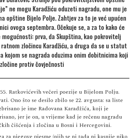
zije” ne mogu Karadžiću oduzeti nagradu, one mu je
na opštine Bijelo Polje. Zahtjev za to je već upućen
dnici ovoga septembra. Očekuje se, a za to kako će
e mogućnosti: prva, da Skupština, kao pokrovitelj
ratnom zločincu Karadžiću, a druga da se u statut
ba kojom se nagrada oduzima onim dobitnicima koji
 zločine protiv čovječnosti
55. Ratkovićevih večeri poezije u Bijelom Polju.
ati. Ono što se desilo zbilo se 22. avgusta: sa liste
zbrisano je ime
Radovana Karadžića
, koji je
isano, jer je on, u vrijeme kad je rečenu nagradu
čkih čišćenja i zločina u Bosni i Hercegovini.
a za njegove pjesme (njih se ni tada ni kasnije niko