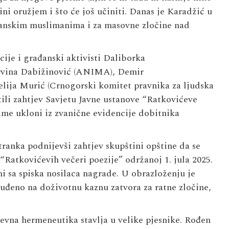
ini oružjem i što će još učiniti. Danas je Karadžić u
anskim muslimanima i za masovne zločine nad
cije i građanski aktivisti
Daliborka
rvina
Dabižinović
(ANIMA),
Demir
elija
Murić
(Crnogorski komitet pravnika za ljudska
ili zahtjev Savjetu Javne ustanove “Ratkovićeve
ime ukloni iz zvanične evidencije dobitnika
tranka podnijevši zahtjev skupštini opštine da se
Ratkovićevih večeri poezije” održanoj 1. jula 2025.
 sa spiska nosilaca nagrade. U obrazloženju je
suđeno na doživotnu kaznu zatvora za ratne zločine,
evna hermeneutika stavlja u velike pjesnike. Rođen