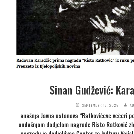
Sinan Gudžević: Karad
SEPTEMBER 16, 2025
A
anašnja Javna ustanova “Ratkovićeve večeri po
ondašnjom dodjelom nagrade Risto Ratković zlo
nagradu je dodjeljivao Centar za kulturu Vojis