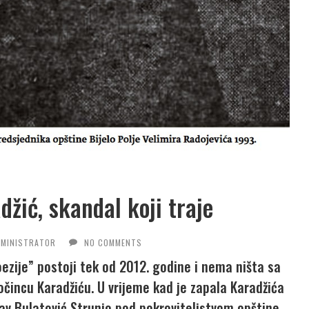
žić, skandal koji traje
DMINISTRATOR
NO COMMENTS
ezije” postoji tek od 2012. godine i nema ništa sa
čincu Karadžiću. U vrijeme kad je zapala Karadžića
lav Bulatović Strunjo pod pokroviteljstvom opštine