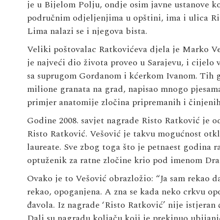
je u Bijelom Polju, ondje osim javne ustanove k
područnim odjeljenjima u opštini, ima i ulica Ri
Lima nalazi se i njegova bista.
Veliki poštovalac Ratkovićeva djela je
Marko
Ve
je najveći dio života proveo u Sarajevu, i cijel
sa suprugom
Gordanom
i kćerkom
Ivanom
. Tih 
milione granata na grad, napisao mnogo pjesama,
primjer anatomije zločina pripremanih i činje
Godine 2008. savjet nagrade Risto Ratković je 
Risto Ratković. Vešović je takvu mogućnost otk
laureate. Sve zbog toga što je petnaest godina r
optuženik za ratne zločine krio pod imenom
Dra
Ovako je to Vešović obrazložio: “Ja sam rekao da
rekao, opoganjena. A zna se kada neko crkvu opo
đavola. Iz nagrade ‘Risto Ratković’ nije istjer
Dali su nagradu koljaču koji je prekinuo ubija