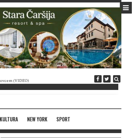
 novcem (VIDEO)
Diplomatija po crnogorski
KULTURA
NEW YORK
SPORT