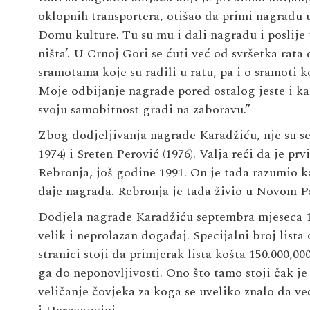
oklopnih transportera, otišao da primi nagradu
Domu kulture. Tu su mu i dali nagradu i poslije 
ništa’. U Crnoj Gori se ćuti već od svršetka rata
sramotama koje su radili u ratu, pa i o sramoti
Moje odbijanje nagrade pored ostalog jeste i ka
svoju samobitnost gradi na zaboravu.”
Zbog dodjeljivanja nagrade Karadžiću, nje su se 
1974) i
Sreten
Perović
(1976). Valja reći da je pr
Rebronja
, još godine 1991. On je tada razumio k
daje nagrada. Rebronja je tada živio u Novom Pa
Dodjela nagrade Karadžiću septembra mjeseca 19
velik i neprolazan događaj. Specijalni broj lista
stranici stoji da primjerak lista košta 150.000,00
ga do neponovljivosti. Ono što tamo stoji čak je 
veličanje čovjeka za koga se uveliko znalo da već