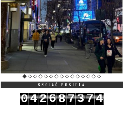
BROJAČ POSJETA
4
6
3
7
0
2
8
7
4
5
7
4
8
1
3
9
8
5