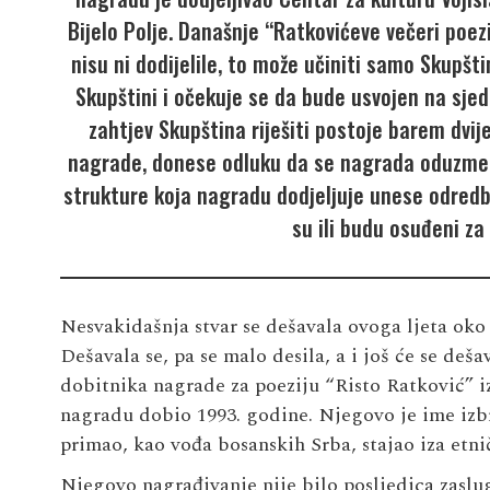
Bijelo Polje. Današnje “Ratkovićeve večeri poe
nisu ni dodijelile, to može učiniti samo Skupšti
Skupštini i očekuje se da bude usvojen na sje
zahtjev Skupština riješiti postoje barem dvij
nagrade, donese odluku da se nagrada oduzme 
strukture koja nagradu dodjeljuje unese odred
su ili budu osuđeni za
Nesvakidašnja stvar se dešavala ovoga ljeta oko 
Dešavala se, pa se malo desila, a i još će se dešav
dobitnika nagrade za poeziju “Risto Ratković” i
nagradu dobio 1993. godine. Njegovo je ime izbr
primao, kao vođa bosanskih Srba, stajao iza etni
Njegovo nagrađivanje nije bilo posljedica zaslug