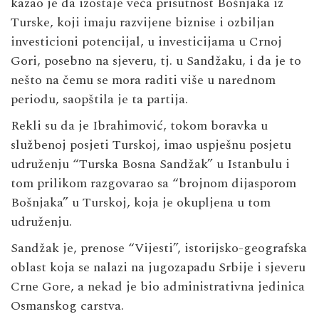
kazao je da izostaje veća prisutnost Bošnjaka iz
Turske, koji imaju razvijene biznise i ozbiljan
investicioni potencijal, u investicijama u Crnoj
Gori, posebno na sjeveru, tj. u Sandžaku, i da je to
nešto na čemu se mora raditi više u narednom
periodu, saopštila je ta partija.
Rekli su da je Ibrahimović, tokom boravka u
službenoj posjeti Turskoj, imao uspješnu posjetu
udruženju “Turska Bosna Sandžak” u Istanbulu i
tom prilikom razgovarao sa “brojnom dijasporom
Bošnjaka” u Turskoj, koja je okupljena u tom
udruženju.
Sandžak je, prenose “Vijesti”, istorijsko-geografska
oblast koja se nalazi na jugozapadu Srbije i sjeveru
Crne Gore, a nekad je bio administrativna jedinica
Osmanskog carstva.