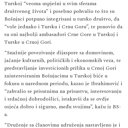
Turskoj “veoma uspješni u svim sferama
društvenog života” i posebno pohvalio to što su
Bošnjaci potpuno integrisani u tursko društvo, da
“vole jednako i Tursku i Crnu Goru”, te ponovio da
su oni najbolji ambasadori Crne Gore u Turskoj i
Turske u Crnoj Gori.
“Snažnije povezivanje dijaspore sa domovinom,
jačanje kulturnih, političkih i ekonomskih veza, te
predstavljanje investicionih prilika u Crnoj Gori
zainteresiranim Bošnjacima u Turskoj biće u
fokusu u narednom periodu, kazao je Ibrahimović i
“zahvalio se prisutnima na prisustvu, interesovanju
i srdačnoj dobrodošlici, istakavši da se ovdje
osjeća dobro i sigurno, među svojima”, kažu iz BS-
a.
“Druženje sa članovima udruženja nastavljeno je i