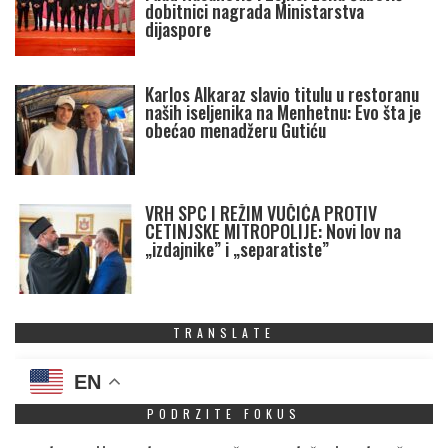
dobitnici nagrada Ministarstva
dijaspore
Karlos Alkaraz slavio titulu u restoranu
naših iseljenika na Menhetnu: Evo šta je
obećao menadžeru Gutiću
VRH SPC I REŽIM VUČIĆA PROTIV
CETINJSKE MITROPOLIJE: Novi lov na
„izdajnike” i „separatiste”
TRANSLATE
EN
PODRZITE FOKUS