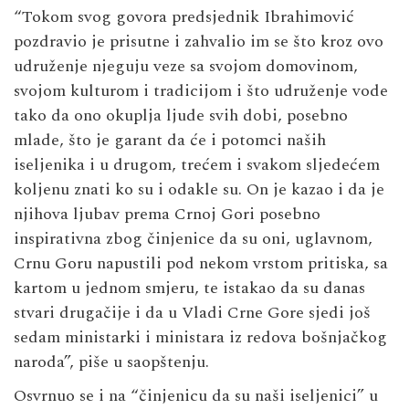
“Tokom svog govora predsjednik Ibrahimović
pozdravio je prisutne i zahvalio im se što kroz ovo
udruženje njeguju veze sa svojom domovinom,
svojom kulturom i tradicijom i što udruženje vode
tako da ono okuplja ljude svih dobi, posebno
mlade, što je garant da će i potomci naših
iseljenika i u drugom, trećem i svakom sljedećem
koljenu znati ko su i odakle su. On je kazao i da je
njihova ljubav prema Crnoj Gori posebno
inspirativna zbog činjenice da su oni, uglavnom,
Crnu Goru napustili pod nekom vrstom pritiska, sa
kartom u jednom smjeru, te istakao da su danas
stvari drugačije i da u Vladi Crne Gore sjedi još
sedam ministarki i ministara iz redova bošnjačkog
naroda”, piše u saopštenju.
Osvrnuo se i na “činjenicu da su naši iseljenici” u