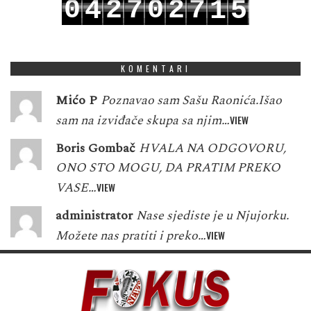
0
2
7
0
2
7
4
1
5
1
3
8
1
3
8
5
2
6
KOMENTARI
Mićo P
Poznavao sam Sašu Raonića.Išao
sam na izviđače skupa sa njim…
VIEW
Boris Gombač
HVALA NA ODGOVORU,
ONO STO MOGU, DA PRATIM PREKO
VASE…
VIEW
administrator
Nase sjediste je u Njujorku.
Možete nas pratiti i preko…
VIEW