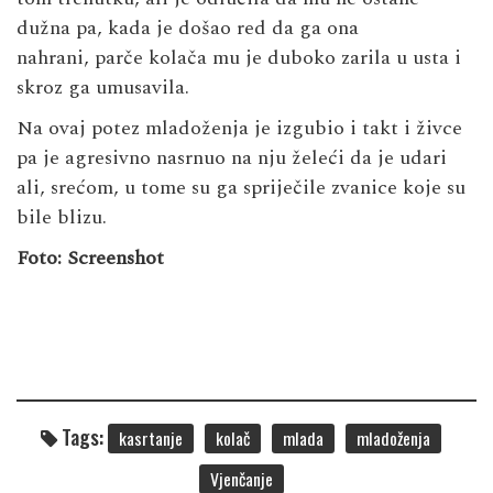
dužna pa, kada je došao red da ga ona
nahrani, parče kolača mu je duboko zarila u usta i
skroz ga umusavila.
Na ovaj potez mladoženja je izgubio i takt i živce
pa je agresivno nasrnuo na nju želeći da je udari
ali, srećom, u tome su ga spriječile zvanice koje su
bile blizu.
Foto: Screenshot
Tags:
kasrtanje
kolač
mlada
mladoženja
Vjenčanje