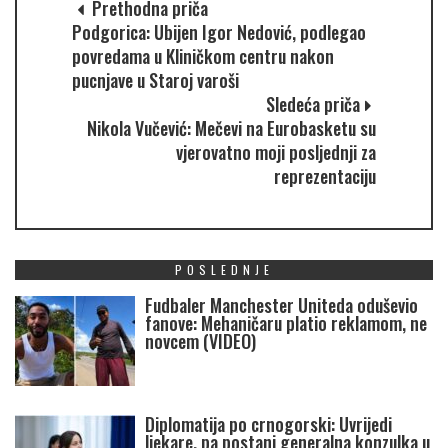
Prethodna priča
Podgorica: Ubijen Igor Nedović, podlegao
povredama u Kliničkom centru nakon
pucnjave u Staroj varoši
Sledeća priča
Nikola Vučević: Mečevi na Eurobasketu su
vjerovatno moji posljednji za
reprezentaciju
POSLEDNJE
Fudbaler Manchester Uniteda oduševio
fanove: Mehaničaru platio reklamom, ne
novcem (VIDEO)
Diplomatija po crnogorski: Uvrijedi
ljekare, pa postani generalna konzulka u