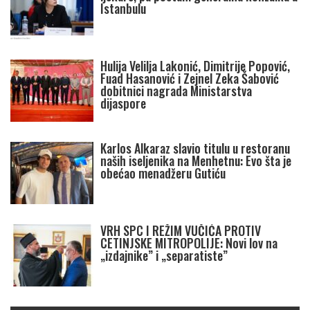
Istanbulu
Hulija Velilja Lakonić, Dimitrije Popović,
Fuad Hasanović i Zejnel Zeka Šabović
dobitnici nagrada Ministarstva
dijaspore
Karlos Alkaraz slavio titulu u restoranu
naših iseljenika na Menhetnu: Evo šta je
obećao menadžeru Gutiću
VRH SPC I REŽIM VUČIĆA PROTIV
CETINJSKE MITROPOLIJE: Novi lov na
„izdajnike” i „separatiste”