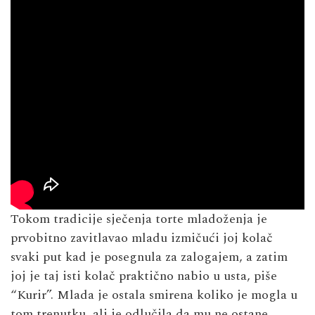
Tokom tradicije sječenja torte mladoženja je
prvobitno zavitlavao mladu izmičući joj kolač
svaki put kad je posegnula za zalogajem, a zatim
joj je taj isti kolač praktično nabio u usta, piše
“Kurir”. Mlada je ostala smirena koliko je mogla u
tom trenutku, ali je odlučila da mu ne ostane