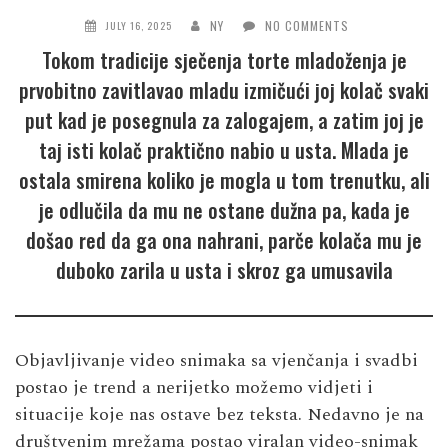
NY
NO COMMENTS
JULY 16, 2025
Tokom tradicije sječenja torte mladoženja je
prvobitno zavitlavao mladu izmičući joj kolač svaki
put kad je posegnula za zalogajem, a zatim joj je
taj isti kolač praktično nabio u usta. Mlada je
ostala smirena koliko je mogla u tom trenutku, ali
je odlučila da mu ne ostane dužna pa, kada je
došao red da ga ona nahrani, parče kolača mu je
duboko zarila u usta i skroz ga umusavila
Objavljivanje video snimaka sa vjenčanja i svadbi
postao je trend a nerijetko možemo vidjeti i
situacije koje nas ostave bez teksta. Nedavno je na
društvenim mrežama postao viralan video-snimak