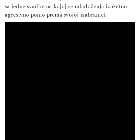
sa jedne svadbe na kojoj se mladoženja izuzetno
agresivno ponio prema svojoj izabranici.