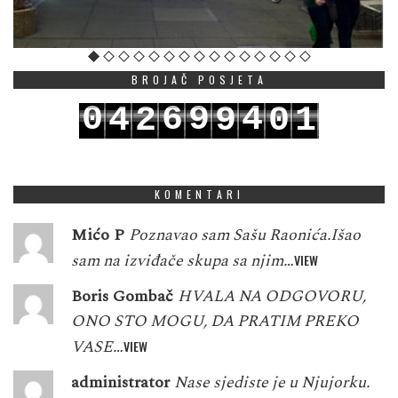
BROJAČ POSJETA
0
6
9
4
4
2
9
0
1
1
7
0
5
5
3
0
1
2
KOMENTARI
Mićo P
Poznavao sam Sašu Raonića.Išao
sam na izviđače skupa sa njim…
VIEW
Boris Gombač
HVALA NA ODGOVORU,
ONO STO MOGU, DA PRATIM PREKO
VASE…
VIEW
administrator
Nase sjediste je u Njujorku.