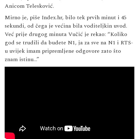
Anicom Telesković.
Mirno je, piše Index.hr, bilo tek prvih minut i 45
sekundi, od čega je većina bila voditeljkin uvod.
Već prije drugog minuta Vučić je rekao: “Koliko
god se trudili da budete N1, ja za sve na N1 i RTS-
u uvijek imam pripremljene odgovore zato što
znam istinu…”