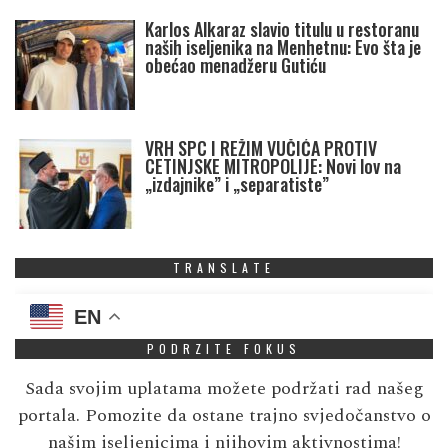
Karlos Alkaraz slavio titulu u restoranu
naših iseljenika na Menhetnu: Evo šta je
obećao menadžeru Gutiću
VRH SPC I REŽIM VUČIĆA PROTIV
CETINJSKE MITROPOLIJE: Novi lov na
„izdajnike” i „separatiste”
TRANSLATE
EN
PODRZITE FOKUS
Sada svojim uplatama možete podržati rad našeg
portala. Pomozite da ostane trajno svjedočanstvo o
našim iseljenicima i njihovim aktivnostima!