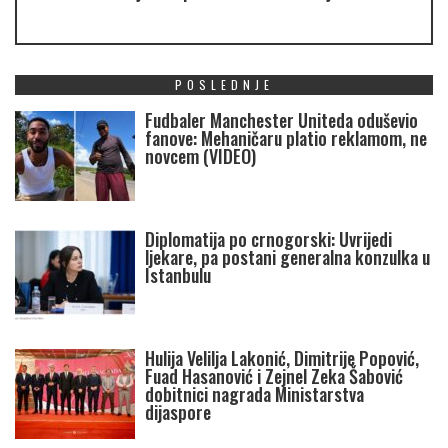
POSLEDNJE
Fudbaler Manchester Uniteda oduševio
fanove: Mehaničaru platio reklamom, ne
novcem (VIDEO)
Diplomatija po crnogorski: Uvrijedi
ljekare, pa postani generalna konzulka u
Istanbulu
Hulija Velilja Lakonić, Dimitrije Popović,
Fuad Hasanović i Zejnel Zeka Šabović
dobitnici nagrada Ministarstva
dijaspore