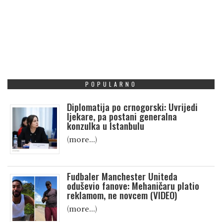
POPULARNO
Diplomatija po crnogorski: Uvrijedi
ljekare, pa postani generalna
konzulka u Istanbulu
(more…)
Fudbaler Manchester Uniteda
oduševio fanove: Mehaničaru platio
reklamom, ne novcem (VIDEO)
(more…)