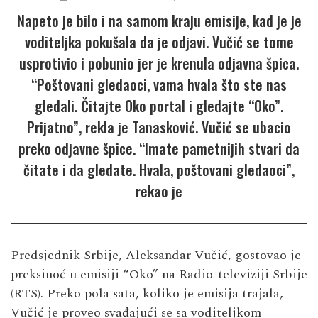
Napeto je bilo i na samom kraju emisije, kad je je
voditeljka pokušala da je odjavi. Vučić se tome
usprotivio i pobunio jer je krenula odjavna špica.
“Poštovani gledaoci, vama hvala što ste nas
gledali. Čitajte Oko portal i gledajte “Oko”.
Prijatno”, rekla je Tanasković. Vučić se ubacio
preko odjavne špice. “Imate pametnijih stvari da
čitate i da gledate. Hvala, poštovani gledaoci”,
rekao je
Predsjednik Srbije, Aleksandar Vučić, gostovao je
preksinoć u emisiji “Oko” na Radio-televiziji Srbije
(RTS). Preko pola sata, koliko je emisija trajala,
Vučić je proveo svađajući se sa voditeljkom