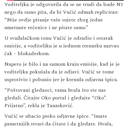
Voditeljka je odgovorila da se ne trudi da bude N1
nego da samo pita, da bi Vučić odmah replicirao:
“Nije ovdje pitanje vaše sujete zbog jedne
umetnute rečenice i ne pitate samo.”
U svađalačkom tonu Vučić je odradio i ostatak
emisije, a voditeljku je u jednom trenutku nazvao
čak – blokaderkom.
Napeto je bilo i na samom kraju emisije, kad je je
voditeljka pokušala da je odjavi. Vučić se tome
usprotivio i pobunio jer je krenula odjavna špica.
“Poštovani gledaoci, vama hvala što ste nas
gledali. Čitajte Oko portal i gledajte “Oko”.
Prijatno”, rekla je Tanasković.
Vučić se ubacio preko odjavne špice. “Imate
pametnijih stvari da čitate i da gledate. Hvala,