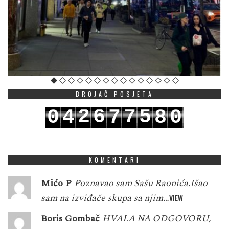
BROJAČ POSJETA
2
6
7
5
0
4
7
8
0
3
7
8
6
1
5
8
9
1
KOMENTARI
Mićo P
Poznavao sam Sašu Raonića.Išao
sam na izviđače skupa sa njim…
VIEW
Boris Gombač
HVALA NA ODGOVORU,