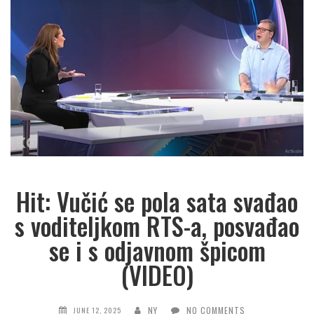
Hit: Vučić se pola sata svađao
s voditeljkom RTS-a, posvađao
se i s odjavnom špicom
(VIDEO)
NY
NO COMMENTS
JUNE 12, 2025