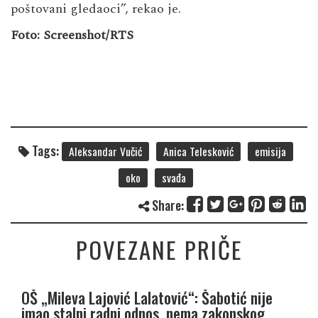
poštovani gledaoci”, rekao je.
Foto: Screenshot/RTS
Tags:
Aleksandar Vučić
Anica Telesković
emisija
oko
svađa
Share:
POVEZANE PRIČE
OŠ „Mileva Lajović Lalatović“: Šabotić nije
imao stalni radni odnos, nema zakonskog