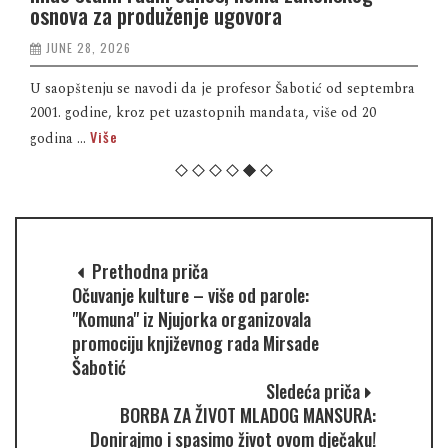
osnova za produženje ugovora
JUNE 28, 2026
U saopštenju se navodi da je profesor Šabotić od septembra
2001. godine, kroz pet uzastopnih mandata, više od 20
Više
godina ...
Prethodna priča
Očuvanje kulture – više od parole:
"Komuna" iz Njujorka organizovala
promociju književnog rada Mirsade
Šabotić
Sledeća priča
BORBA ZA ŽIVOT MLADOG MANSURA:
Donirajmo i spasimo život ovom dječaku!