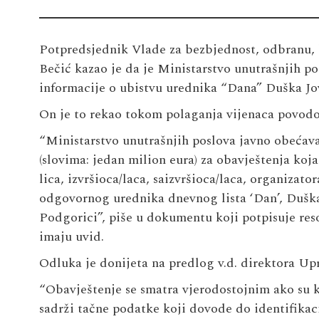
Potpredsjednik Vlade za bezbjednost, odbranu, b
Bečić kazao je da je Ministarstvo unutrašnjih p
informacije o ubistvu urednika “Dana” Duška Jo
On je to rekao tokom polaganja vijenaca povodo
“Ministarstvo unutrašnjih poslova javno obećava
(slovima: jedan milion eura) za obavještenja koj
lica, izvršioca/laca, saizvršioca/laca, organizato
odgovornog urednika dnevnog lista ‘Dan’, Duška
Podgorici”, piše u dokumentu koji potpisuje reso
imaju uvid.
Odluka je donijeta na predlog v.d. direktora Up
“Obavještenje se smatra vjerodostojnim ako su ku
sadrži tačne podatke koji dovode do identifikacij