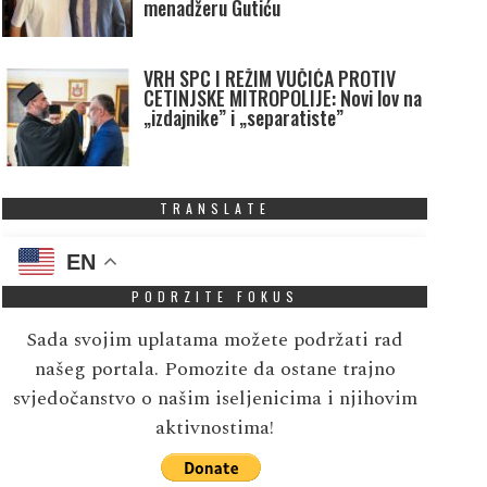
menadžeru Gutiću
VRH SPC I REŽIM VUČIĆA PROTIV
CETINJSKE MITROPOLIJE: Novi lov na
„izdajnike” i „separatiste”
TRANSLATE
EN
PODRZITE FOKUS
Sada svojim uplatama možete podržati rad
našeg portala. Pomozite da ostane trajno
svjedočanstvo o našim iseljenicima i njihovim
aktivnostima!