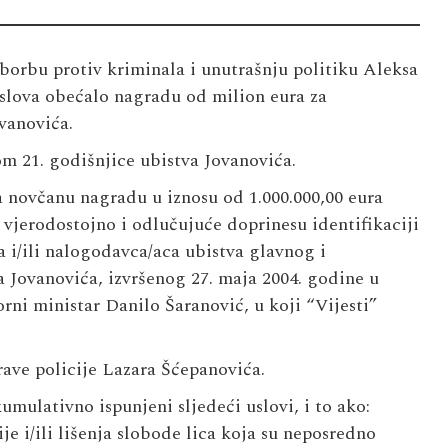
orbu protiv kriminala i unutrašnju politiku Aleksa
oslova obećalo nagradu od milion eura za
vanovića.
m 21. godišnjice ubistva Jovanovića.
 novčanu nagradu u iznosu od 1.000.000,00 eura
a vjerodostojno i odlučujuće doprinesu identifikaciji
ra i/ili nalogodavca/aca ubistva glavnog i
 Jovanovića, izvršenog 27. maja 2004. godine u
rni ministar Danilo Šaranović, u koji “Vijesti”
rave policije Lazara Šćepanovića.
mulativno ispunjeni sljedeći uslovi, i to ako:
e i/ili lišenja slobode lica koja su neposredno