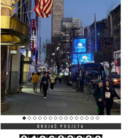
ut u EU kao povratak na
OŠ „Mileva Lajović
azimestan: Mandić
Lalatović“: Šabotić nij
astavlja da “čisti” državne
stalni radni odnos, ne
ubileje od njihove suštine
zakonskog osnova za
produženje ugovora
JUNE 30, 2026
JUNE 28, 2026
agovornici “Vijesti” ukazuju
U saopštenju se navodi
a, dok identitetski simboli
profesor Šabotić od
 Crnoj Gori više ne
septembra 2001. godine
unkcionišu kao znakovi
BROJAČ POSJETA
pet uzastopnih mandata
ruštvene integr...
Više
Više