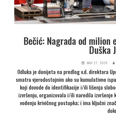
Bečić: Nagrada od milion e
Duška J
MAY 27, 2025
Odluka je donijeta na predlog v.d. direktora U
smatra vjerodostojnim ako su kumulativno ispunj
koji dovode do identifikacije i/ili lišenja slo
izvršenju, organizovala i/ili naredila izvršenj
vođenju krivičnog postupka; i ima ključni zn
dok