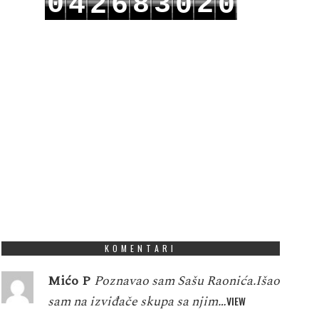
0
8
3
2
4
2
6
0
0
od 20 godina ...
1
9
4
3
5
3
7
1
1
KOMENTARI
Mićo P
Poznavao sam Sašu Raonića.Išao
sam na izviđače skupa sa njim…
VIEW