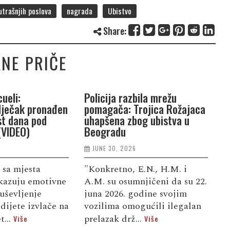
trašnjih poslova
nagrada
Ubistvo
Share:
NE PRIČE
ueli:
Policija razbila mrežu
P
dječak pronađen
pomagača: Trojica Rožajaca
G
st dana pod
uhapšena zbog ubistva u
n
(VIDEO)
Beogradu
j
JUNE 30, 2026
 sa mjesta
"Konkretno, E.N., H.M. i
S
kazuju emotivne
A.M. su osumnjičeni da su 22.
d
uševljenje
juna 2026. godine svojim
u
dijete izvlače na
vozilima omogućili ilegalan
f
t...
prelazak drž...
d
Više
Više