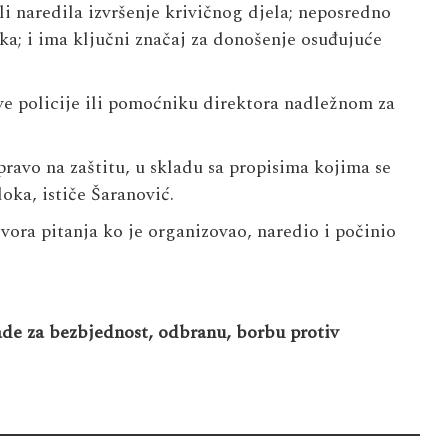
ili naredila izvršenje krivičnog djela; neposredno
ka; i ima ključni značaj za donošenje osuđujuće
ve policije ili pomoćniku direktora nadležnom za
ravo na zaštitu, u skladu sa propisima kojima se
doka, ističe Šaranović.
vora pitanja ko je organizovao, naredio i počinio
ade za bezbjednost, odbranu, borbu protiv