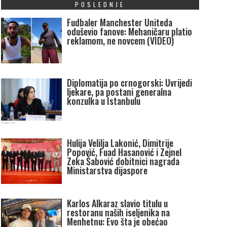
POSLEDNJE
Fudbaler Manchester Uniteda
oduševio fanove: Mehaničaru platio
reklamom, ne novcem (VIDEO)
Diplomatija po crnogorski: Uvrijedi
ljekare, pa postani generalna
konzulka u Istanbulu
Hulija Velilja Lakonić, Dimitrije
Popović, Fuad Hasanović i Zejnel
Zeka Šabović dobitnici nagrada
Ministarstva dijaspore
Karlos Alkaraz slavio titulu u
restoranu naših iseljenika na
Menhetnu: Evo šta je obećao