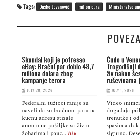
Tags:
Duško Jovanović
milion eura
Ministarstvo unu
POVEZA
Skandal koji je potresao
Čudo u Venec
eBay: Bračni par dobio 48,7
Trogodišnji 
miliona dolara zbog
živ nakon še
kampanje terora
ruševinama 
JULY 28, 2026
JULY 1, 2026
Federalni tužioci ranije su
Video snimci
naveli da su bračnom paru na
događaja pri
kućnu adresu stizale
trenutke i od
anonimne pošiljke sa živim
spasioca dok 
žoharima i pauc...
sigurno. Dese
Više