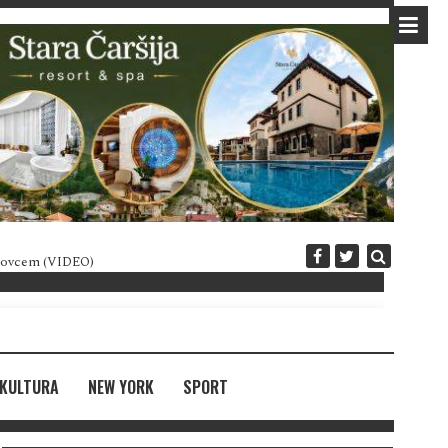
 novcem (VIDEO)
Diplomatija po crnogorski
KULTURA
NEW YORK
SPORT