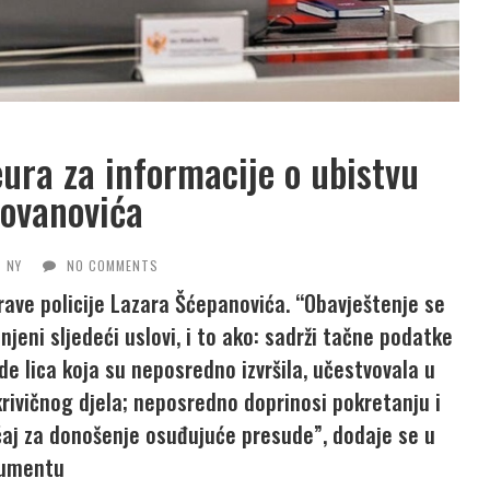
ura za informacije o ubistvu
ovanovića
NY
NO COMMENTS
prave policije Lazara Šćepanovića. “Obavještenje se
eni sljedeći uslovi, i to ako: sadrži tačne podatke
bode lica koja su neposredno izvršila, učestvovala u
e krivičnog djela; neposredno doprinosi pokretanju i
ačaj za donošenje osuđujuće presude”, dodaje se u
umentu