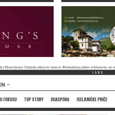
ler Manchester Uniteda oduševio fanove: Mehaničaru platio reklamom, ne
LANG
EN
U FOKUSU
TOP STORY
DIJASPORA
ISELJENIČKE PRIČE