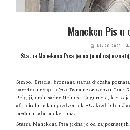
Maneken Pis u c
MAY 20, 2025
Statua Manekena Pisa jedna je od najpoznatijih
Simbol Brisela, bronzana statua dječaka poznat
narodnu nošnju u čast Dana nezavisnosti Crne 
Belgiji, ambasador Nebojša Čagorović, kazao je
afirmisala se kao predvodnik EU, kredibilna čl
međunarodnim okvirima.
Statua Manekena Pisa jedna je od najpoznatijih i