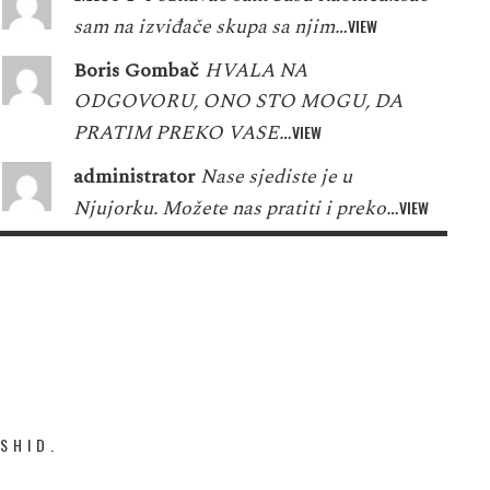
sam na izviđače skupa sa njim…
VIEW
Boris Gombač
HVALA NA
ODGOVORU, ONO STO MOGU, DA
PRATIM PREKO VASE…
VIEW
administrator
Nase sjediste je u
Njujorku. Možete nas pratiti i preko…
VIEW
SHID.