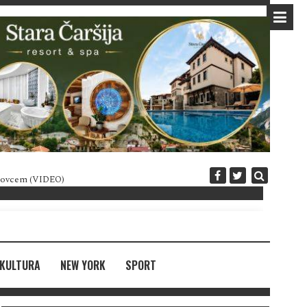
 novcem (VIDEO)
Diplomatija po crnogorski
KULTURA
NEW YORK
SPORT