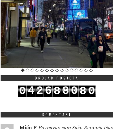
BROJAČ POSJETA
4
2
6
8
0
0
8
8
0
5
3
7
9
1
1
9
9
1
KOMENTARI
Mićo P
Poznavao sam Sašu Raonića.Išao