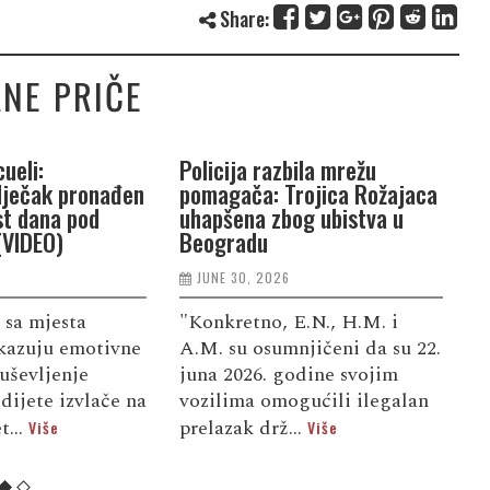
Share:
NE PRIČE
ueli:
Policija razbila mrežu
P
dječak pronađen
pomagača: Trojica Rožajaca
G
st dana pod
uhapšena zbog ubistva u
n
(VIDEO)
Beogradu
j
JUNE 30, 2026
 sa mjesta
"Konkretno, E.N., H.M. i
S
kazuju emotivne
A.M. su osumnjičeni da su 22.
d
uševljenje
juna 2026. godine svojim
u
dijete izvlače na
vozilima omogućili ilegalan
f
t...
prelazak drž...
d
Više
Više