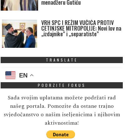
menadžeru Gutiću
VRH SPC I REŽIM VUČIĆA PROTIV
CETINJSKE MITROPOLIJE: Novi lov na
„izdajnike” i „separatiste”
TRANSLATE
EN
PODRZITE FOKUS
Sada svojim uplatama možete podržati rad
našeg portala. Pomozite da ostane trajno
svjedočanstvo o našim iseljenicima i njihovim
aktivnostima!