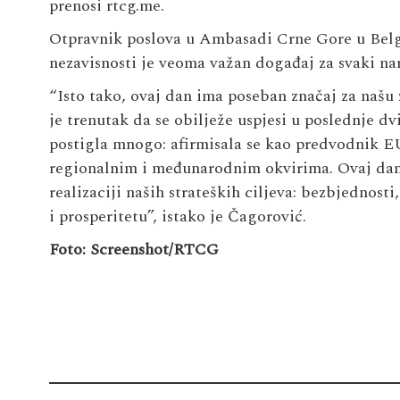
prenosi rtcg.me.
Otpravnik poslova u Ambasadi Crne Gore u Belg
nezavisnosti je veoma važan događaj za svaki na
“Isto tako, ovaj dan ima poseban značaj za našu
je trenutak da se obilježe uspjesi u poslednje d
postigla mnogo: afirmisala se kao predvodnik E
regionalnim i međunarodnim okvirima. Ovaj dan 
realizaciji naših strateških ciljeva: bezbjednos
i prosperitetu”, istako je Čagorović.
Foto: Screenshot/RTCG