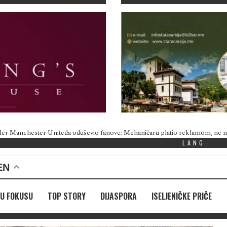
ler Manchester Uniteda oduševio fanove: Mehaničaru platio reklamom, ne
LANG
EN
U FOKUSU
TOP STORY
DIJASPORA
ISELJENIČKE PRIČE