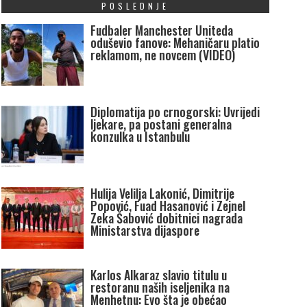
POSLEDNJE
Fudbaler Manchester Uniteda
oduševio fanove: Mehaničaru platio
reklamom, ne novcem (VIDEO)
Diplomatija po crnogorski: Uvrijedi
ljekare, pa postani generalna
konzulka u Istanbulu
Hulija Velilja Lakonić, Dimitrije
Popović, Fuad Hasanović i Zejnel
Zeka Šabović dobitnici nagrada
Ministarstva dijaspore
Karlos Alkaraz slavio titulu u
restoranu naših iseljenika na
Menhetnu: Evo šta je obećao