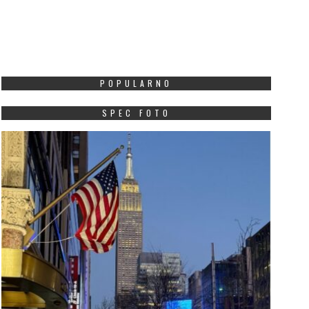
POPULARNO
ut u EU kao povratak na
OŠ „Mileva Lajović
SPEC FOTO
azimestan: Mandić
Lalatović“: Šabotić nij
astavlja da “čisti” državne
stalni radni odnos, ne
ubileje od njihove suštine
zakonskog osnova za
produženje ugovora
JUNE 30, 2026
JUNE 28, 2026
agovornici “Vijesti” ukazuju
U saopštenju se navodi
a, dok identitetski simboli
profesor Šabotić od
 Crnoj Gori više ne
septembra 2001. godine
unkcionišu kao znakovi
pet uzastopnih mandata
ruštvene integr...
Više
od 20 godina ...
Više