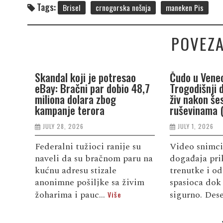
Tags:
Brisel
crnogorska nošnja
maneken Pis
POVEZA
Skandal koji je potresao
Čudo u Venec
eBay: Bračni par dobio 48,7
Trogodišnji 
miliona dolara zbog
živ nakon še
kampanje terora
ruševinama 
JULY 28, 2026
JULY 1, 2026
Federalni tužioci ranije su
Video snimci
naveli da su bračnom paru na
događaja pri
kućnu adresu stizale
trenutke i od
anonimne pošiljke sa živim
spasioca dok 
žoharima i pauc...
sigurno. Dese
Više