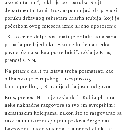
okonča taj rat“, rekla je portparolka Stejt
departmenta Tami Brus, napominjući da prenosi
poruku državnog sekretara Marka Rubija, koji je
početkom ovog mjeseca iznio slično upozorenje.
„Kako ćemo dalje postupati je odluka koja sada
pripada predsjedniku. Ako ne bude napretka,
povući ćemo se kao posrednici“, rekla je Brus,
prenosi CNN.
Na pitanje da li tu izjavu treba posmatrati kao
odbacivanje evropskog i ukrajinskog
kontrapredloga, Brus nije dala jasan odgovor.
Brus, prenosi N1, nije rekla da li Rubio planira
neke naknadne razgovore sa svojim evropskim i
ukrajinskim kolegama, nakon što je razgovarao sa
ruskim ministrom spoljnih poslova Sergejem
Lavrovom tokom vikenda, a u ponedjeljak i sa