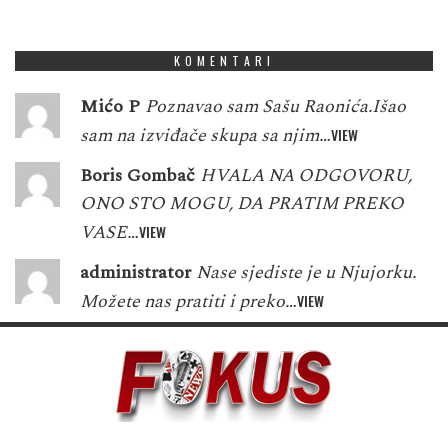
1
2
3
5
3
7
9
9
0
KOMENTARI
Mićo P
Poznavao sam Sašu Raonića.Išao
sam na izviđače skupa sa njim…
VIEW
Boris Gombač
HVALA NA ODGOVORU,
ONO STO MOGU, DA PRATIM PREKO
VASE…
VIEW
administrator
Nase sjediste je u Njujorku.
Možete nas pratiti i preko…
VIEW