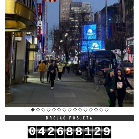
BROJAČ POSJETA
0
1
2
4
2
6
8
8
9