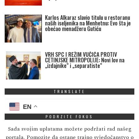
Karlos Alkaraz slavio titulu u restoranu
naših iseljenika na Menhetnu: Evo šta je
obećao menadžeru Gutiću
VRH SPC I REŽIM VUČIĆA PROTIV
CETINJSKE MITROPOLIJE: Novi lov na
„izdajnike” i „separatiste”
TRANSLATE
EN
PODRZITE FOKUS
Sada svojim uplatama možete podržati rad našeg
portala. Pomozite da ostane trajno svjedočanstvo o