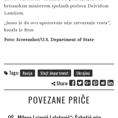
britanskim ministrom spoljnih poslova Dejvidom
Lamijem.
„Jasno je da ovo upozorenje nije zatvaranje vrata“,
kazala je Brus.
Foto: Screenshot/U.S. Department of State
Tags:
Rusija
Stejt department
Ukrajina
Share:
POVEZANE PRIČE
OŠ „Mileva Lajović Lalatović“: Šabotić nije