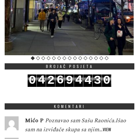
BROJAČ POSJETA
4
6
4
0
2
9
4
3
0
5
7
5
1
3
0
5
4
1
KOMENTARI
Mićo P
Poznavao sam Sašu Raonića.Išao
sam na izviđače skupa sa njim…
VIEW