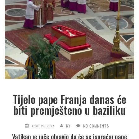
Tijelo pape Franja danas će
biti premješteno u baziliku
NY
NO COMMENTS
APRIL 23, 2025
Vatikan je juče objavio da će se ispraćaj pape