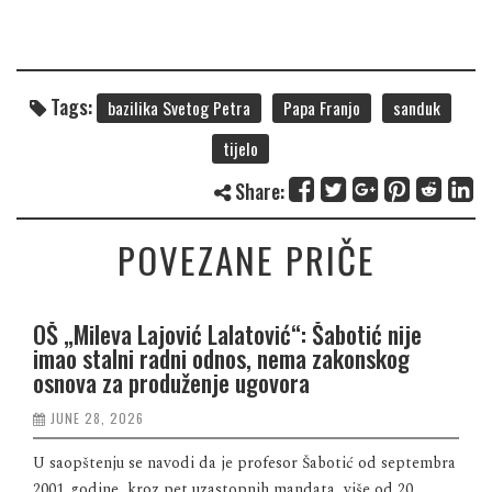
Tags:
bazilika Svetog Petra
Papa Franjo
sanduk
tijelo
Share:
POVEZANE PRIČE
OŠ „Mileva Lajović Lalatović“: Šabotić nije
imao stalni radni odnos, nema zakonskog
osnova za produženje ugovora
JUNE 28, 2026
U saopštenju se navodi da je profesor Šabotić od septembra
2001. godine, kroz pet uzastopnih mandata, više od 20