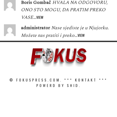
Boris Gombač
HVALA NA ODGOVORU,
ONO STO MOGU, DA PRATIM PREKO
VASE…
VIEW
administrator
Nase sjediste je u Njujorku.
Možete nas pratiti i preko…
VIEW
© FOKUSPRESS.COM. ***
KONTAKT
***
POWERD BY SHID.