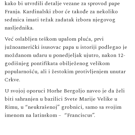
kako bi utvrdili detalje vezane za sprovod pape
Franja. Kardinalski zbor će takođe za nekoliko
sedmica imati težak zadatak izbora njegovog
nasljednika.
Već oslabljen teškom upalom pluća, prvi
južnoamerički isusovac papa u istoriji podlegao je
moždanom udaru u ponedjeljak ujutro, nakon 12-
godišnjeg pontifikata obilježenog velikom
popularnošću, ali i žestokim protivljenjem unutar
Crkve.
U svojoj oporuci Horhe Bergoljo naveo je da želi
biti sahranjen u bazilici Svete Marije Velike u
Rimu, u “neukrašenoj” grobnici, samo sa svojim
imenom na latinskom – “Franciscus”.