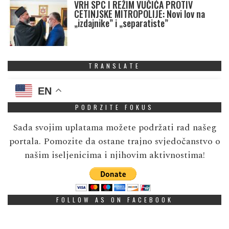
VRH SPC I REŽIM VUČIĆA PROTIV
CETINJSKE MITROPOLIJE: Novi lov na
„izdajnike” i „separatiste”
TRANSLATE
EN
PODRZITE FOKUS
Sada svojim uplatama možete podržati rad našeg
portala. Pomozite da ostane trajno svjedočanstvo o
našim iseljenicima i njihovim aktivnostima!
FOLLOW AS ON FACEBOOK