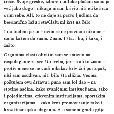
treće. Svoje greške, izbore i odluke plaćam samo ja
već jako dugo i nikoga nisam krivio niti etiketirao
osim sebe. Ali, to ne daje za pravo ljudima da
besomučno lažu i stavljaju mi krst na čelo.
I da budem jasan – ovim se ne pravdam nikome –
samo kažem da znam. Znam. I šta, i ko, i kako, i
zašto.
Organima vlasti obratio sam se i stavio na
raspolaganje za sve što treba, jer – koliko znam –
protiv mene se ne vodi nikakav krivični postupak,
niti sam osuđivan, niti bilo šta slično. Veoma
poštujem ovu državu i puno sam joj dao – na
stotine načina, kako zvaničnim institucijama, tako
i pojedincima, crkvenim institucijama, sportskim
organizacijama – kako kroz promovisanje tako i
kroz finansijska ulaganja. A u samom gradu gdje