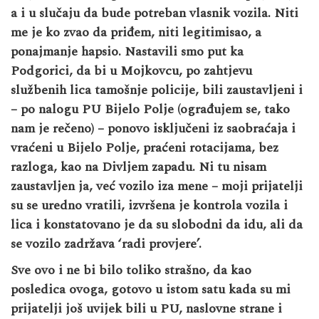
a i u slučaju da bude potreban vlasnik vozila. Niti
me je ko zvao da priđem, niti legitimisao, a
ponajmanje hapsio. Nastavili smo put ka
Podgorici, da bi u Mojkovcu, po zahtjevu
službenih lica tamošnje policije, bili zaustavljeni i
– po nalogu PU Bijelo Polje (ograđujem se, tako
nam je rečeno) – ponovo isključeni iz saobraćaja i
vraćeni u Bijelo Polje, praćeni rotacijama, bez
razloga, kao na Divljem zapadu. Ni tu nisam
zaustavljen ja, već vozilo iza mene – moji prijatelji
su se uredno vratili, izvršena je kontrola vozila i
lica i konstatovano je da su slobodni da idu, ali da
se vozilo zadržava ‘radi provjere’.
Sve ovo i ne bi bilo toliko strašno, da kao
posledica ovoga, gotovo u istom satu kada su mi
prijatelji još uvijek bili u PU, naslovne strane i