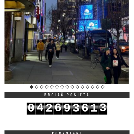
BROJAČ POSJETA
4
6
3
0
2
9
3
6
1
5
7
4
1
3
0
4
7
2
KOMENTARI