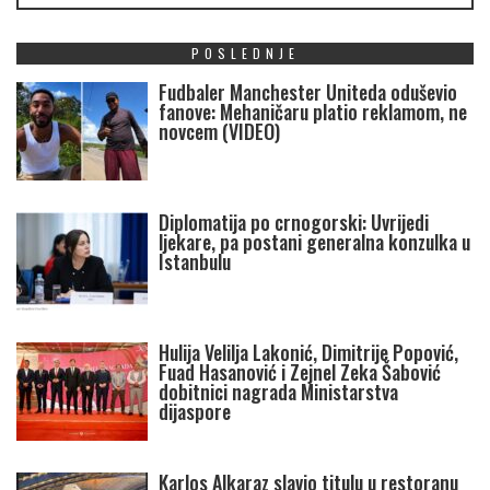
POSLEDNJE
Fudbaler Manchester Uniteda oduševio
fanove: Mehaničaru platio reklamom, ne
novcem (VIDEO)
Diplomatija po crnogorski: Uvrijedi
ljekare, pa postani generalna konzulka u
Istanbulu
Hulija Velilja Lakonić, Dimitrije Popović,
Fuad Hasanović i Zejnel Zeka Šabović
dobitnici nagrada Ministarstva
dijaspore
Karlos Alkaraz slavio titulu u restoranu