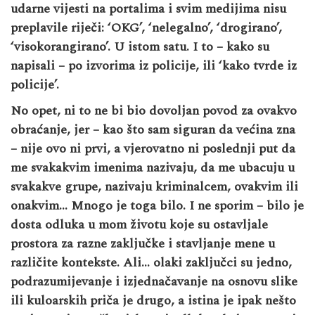
udarne vijesti na portalima i svim medijima nisu
preplavile riječi: ‘OKG’, ‘nelegalno’, ‘drogirano’,
‘visokorangirano’. U istom satu. I to – kako su
napisali – po izvorima iz policije, ili ‘kako tvrde iz
policije’.
No opet, ni to ne bi bio dovoljan povod za ovakvo
obraćanje, jer – kao što sam siguran da većina zna
– nije ovo ni prvi, a vjerovatno ni poslednji put da
me svakakvim imenima nazivaju, da me ubacuju u
svakakve grupe, nazivaju kriminalcem, ovakvim ili
onakvim… Mnogo je toga bilo. I ne sporim – bilo je
dosta odluka u mom životu koje su ostavljale
prostora za razne zaključke i stavljanje mene u
različite kontekste. Ali… olaki zaključci su jedno,
podrazumijevanje i izjednačavanje na osnovu slike
ili kuloarskih priča je drugo, a istina je ipak nešto