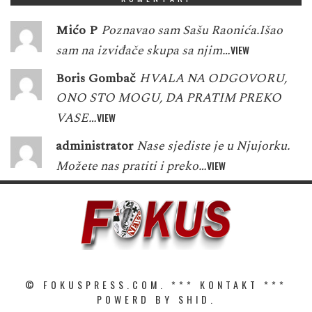
Mićo P
Poznavao sam Sašu Raonića.Išao
sam na izviđače skupa sa njim…
VIEW
Boris Gombač
HVALA NA ODGOVORU,
ONO STO MOGU, DA PRATIM PREKO
VASE…
VIEW
administrator
Nase sjediste je u Njujorku.
Možete nas pratiti i preko…
VIEW
© FOKUSPRESS.COM. ***
KONTAKT
***
POWERD BY SHID.