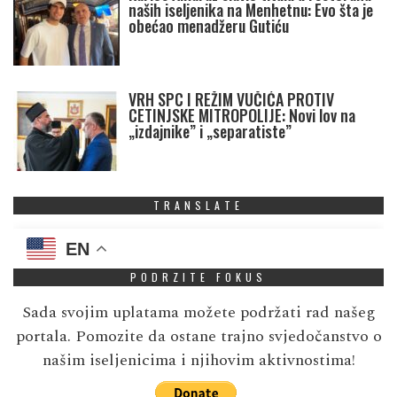
naših iseljenika na Menhetnu: Evo šta je
obećao menadžeru Gutiću
VRH SPC I REŽIM VUČIĆA PROTIV
CETINJSKE MITROPOLIJE: Novi lov na
„izdajnike” i „separatiste”
TRANSLATE
EN
PODRZITE FOKUS
Sada svojim uplatama možete podržati rad našeg
portala. Pomozite da ostane trajno svjedočanstvo o
našim iseljenicima i njihovim aktivnostima!