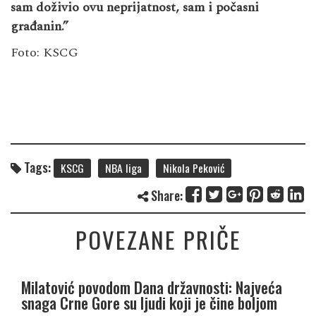
sam doživio ovu neprijatnost, sam i počasni
građanin.”
Foto: KSCG
Tags:
KSCG
NBA liga
Nikola Peković
Share:
POVEZANE PRIČE
Milatović povodom Dana državnosti: Najveća
snaga Crne Gore su ljudi koji je čine boljom