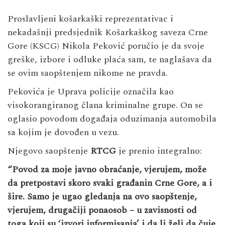
Proslavljeni košarkaški reprezentativac i
nekadašnji predsjednik Košarkaškog saveza Crne
Gore (KSCG) Nikola Peković poručio je da svoje
greške, izbore i odluke plaća sam, te naglašava da
se ovim saopštenjem nikome ne pravda.
Pekovića je Uprava policije označila kao
visokorangiranog člana kriminalne grupe. On se
oglasio povodom događaja oduzimanja automobila
sa kojim je dovođen u vezu.
Njegovo saopštenje
RTCG
je prenio integralno:
“Povod za moje javno obraćanje, vjerujem, može
da pretpostavi skoro svaki građanin Crne Gore, a i
šire. Samo je ugao gledanja na ovo saopštenje,
vjerujem, drugačiji ponaosob – u zavisnosti od
toga koji su ‘izvori informisanja’ i da li želi da čuje