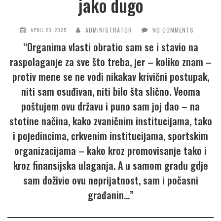
jako dugo
ADMINISTRATOR
NO COMMENTS
APRIL 23, 2025
“Organima vlasti obratio sam se i stavio na
raspolaganje za sve što treba, jer – koliko znam –
protiv mene se ne vodi nikakav krivični postupak,
niti sam osuđivan, niti bilo šta slično. Veoma
poštujem ovu državu i puno sam joj dao – na
stotine načina, kako zvaničnim institucijama, tako
i pojedincima, crkvenim institucijama, sportskim
organizacijama – kako kroz promovisanje tako i
kroz finansijska ulaganja. A u samom gradu gdje
sam doživio ovu neprijatnost, sam i počasni
građanin…”