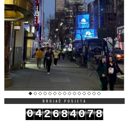
BROJAČ POSJETA
0
4
2
6
8
4
0
7
8
1
5
3
7
9
5
1
8
9