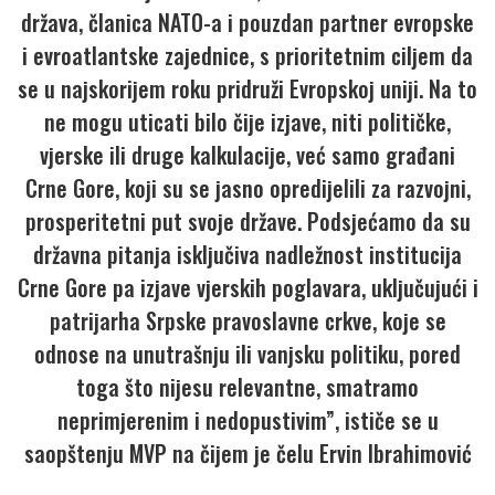
država, članica NATO-a i pouzdan partner evropske
i evroatlantske zajednice, s prioritetnim ciljem da
se u najskorijem roku pridruži Evropskoj uniji. Na to
ne mogu uticati bilo čije izjave, niti političke,
vjerske ili druge kalkulacije, već samo građani
Crne Gore, koji su se jasno opredijelili za razvojni,
prosperitetni put svoje države. Podsjećamo da su
državna pitanja isključiva nadležnost institucija
Crne Gore pa izjave vjerskih poglavara, uključujući i
patrijarha Srpske pravoslavne crkve, koje se
odnose na unutrašnju ili vanjsku politiku, pored
toga što nijesu relevantne, smatramo
neprimjerenim i nedopustivim”, ističe se u
saopštenju MVP na čijem je čelu Ervin Ibrahimović