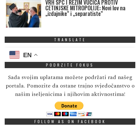
VRH SPC I REŽIM VUČIĆA PROTIV
CETINJSKE MITROPOLIJE: Novi lov na
„izdajnike” i „separatiste”
TRANSLATE
EN
PODRZITE FOKUS
Sada svojim uplatama možete podržati rad našeg
portala. Pomozite da ostane trajno svjedočanstvo o
našim iseljenicima i njihovim aktivnostima!
FOLLOW AS ON FACEBOOK