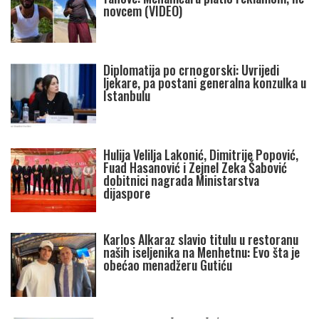
novcem (VIDEO)
Diplomatija po crnogorski: Uvrijedi
ljekare, pa postani generalna konzulka u
Istanbulu
Hulija Velilja Lakonić, Dimitrije Popović,
Fuad Hasanović i Zejnel Zeka Šabović
dobitnici nagrada Ministarstva
dijaspore
Karlos Alkaraz slavio titulu u restoranu
naših iseljenika na Menhetnu: Evo šta je
obećao menadžeru Gutiću