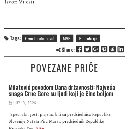
Izvor: Vijesti
Tags:
Ervin Ibrahimović
MVP
Portofirije
Share:
POVEZANE PRIČE
Milatović povodom Dana državnosti: Najveća
snaga Crne Gore su ljudi koji je čine boljom
JULY 10, 2026
"Specijalni gosti prijema bili su predsjednica Republike
Slovenije Nataša Pirc Musar, predsjednik Republike
Više
Hrvatske Zor...