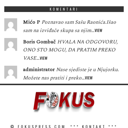
KOMENTARI
Mićo P
Poznavao sam Sašu Raonića.Išao
sam na izviđače skupa sa njim…
VIEW
Boris Gombač
HVALA NA ODGOVORU,
ONO STO MOGU, DA PRATIM PREKO
VASE…
VIEW
administrator
Nase sjediste je u Njujorku.
Možete nas pratiti i preko…
VIEW
© FOKUSPRESS.COM. ***
KONTAKT
***