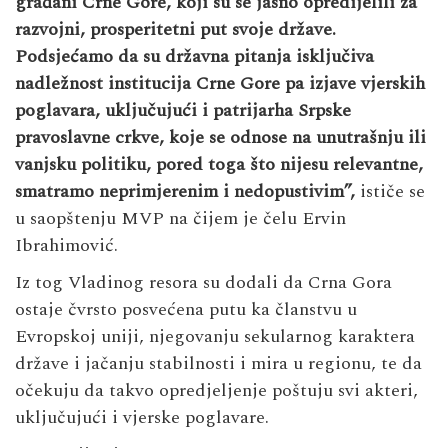
građani Crne Gore, koji su se jasno opredijelili za
razvojni, prosperitetni put svoje države.
Podsjećamo da su državna pitanja isključiva
nadležnost institucija Crne Gore pa izjave vjerskih
poglavara, uključujući i patrijarha Srpske
pravoslavne crkve, koje se odnose na unutrašnju ili
vanjsku politiku, pored toga što nijesu relevantne,
smatramo neprimjerenim i nedopustivim”,
ističe se
u saopštenju MVP na čijem je čelu Ervin
Ibrahimović.
Iz tog Vladinog resora su dodali da Crna Gora
ostaje čvrsto posvećena putu ka članstvu u
Evropskoj uniji, njegovanju sekularnog karaktera
države i jačanju stabilnosti i mira u regionu, te da
očekuju da takvo opredjeljenje poštuju svi akteri,
uključujući i vjerske poglavare.