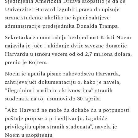
Sjedinjenih Američkih Država saopštilo je da će
Univerzitet Harvard izgubiti pravo da upisuje
strane studente ukoliko ne ispuni zahtjeve
administracije predsjednika Donalda Trampa.
Sekretarka za unutrašnju bezbjednost Kristi Noem
najavila je juče i ukidanje dvije savezne donacije
Harvardu u iznosu većem od od 2,7 miliona dolara,
prenio je Rojters.
Noem je uputila pismo rukovodstvu Harvarda,
zahtijevajući dokumentaciju o, kako je navela,
“ilegalnim i nasilnim aktivnostima” stranih
studenata na toj ustanovi do 30. aprila.
“Ako Harvard ne može da dokaže da u potpunosti
poštuje propise o prijavljivanju, izgubiće
privilegiju upisa stranih studenata”, navela je
Noem u saopštenju.