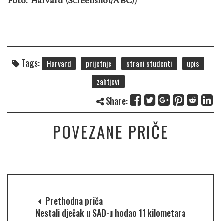
Foto: Harvard (Screenshot/ABC/)
Tags:
Harvard
prijetnje
strani studenti
upis
zahtjevi
Share:
POVEZANE PRIČE
Prethodna priča
Nestali dječak u SAD-u hodao 11 kilometara