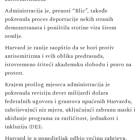
Administracija je, prenosi “Blic”, takođe
pokrenula proces deportacije nekih stranih
demonstranata i poništila stotine viza širom
zemlje.
Harvard je ranije saopštio da se bori protiv
antisemitizma i svih oblika predrasuda,
istovremeno štiteći akademsku slobodu i pravo na
protest.
Krajem prošlog mjeseca administracija je
pokrenula reviziju devet milijardi dolara
federalnih ugovora i grantova upućenih Harvardu,
zahtijevajući niz mjera, uključujući zabranu maski i
ukidanje programa za različitost, jednakost i
inkluziju (DEI).
Harvard je u ponedjeljak odbio većinu zahtjeva,