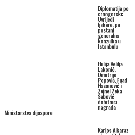
Diplomatija po
crnogorski:
Uvrijedi
ljekare, pa
postani
generalna
konzulka u
Istanbulu
Hulija Velilja
Lakonić,
Dimitrije
Popović, Fuad
Hasanović i
Zejnel Zeka
Šabović
dobitnici
nagrada
Ministarstva dijaspore
Karlos Alkaraz