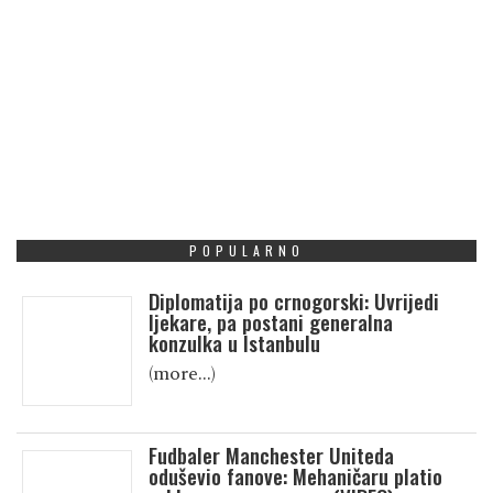
POPULARNO
Diplomatija po crnogorski: Uvrijedi
ljekare, pa postani generalna
konzulka u Istanbulu
(more…)
Fudbaler Manchester Uniteda
oduševio fanove: Mehaničaru platio