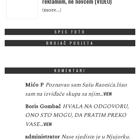
reklamom, ne novcem (VIDEO)
(more…)
SPEC FOTO
BROJAČ POSJETA
KOMENTARI
Mićo P
Poznavao sam Sašu Raonića.Išao
sam na izviđače skupa sa njim…
VIEW
Boris Gombač
HVALA NA ODGOVORU,
ONO STO MOGU, DA PRATIM PREKO
VASE…
VIEW
administrator
Nase sjediste je u Njujorku.