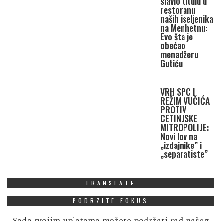
slavio titulu u
restoranu
naših iseljenika
na Menhetnu:
Evo šta je
obećao
menadžeru
Gutiću
VRH SPC I
REŽIM VUČIĆA
PROTIV
CETINJSKE
MITROPOLIJE:
Novi lov na
„izdajnike” i
„separatiste”
TRANSLATE
PODRZITE FOKUS
Sada svojim uplatama možete podržati rad našeg