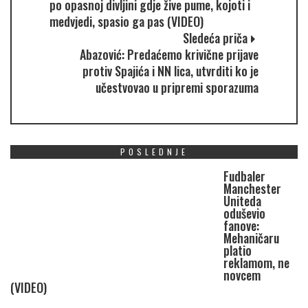
po opasnoj divljini gdje žive pume, kojoti i
medvjedi, spasio ga pas (VIDEO)
Sledeća priča
Abazović: Predaćemo krivične prijave
protiv Spajića i NN lica, utvrditi ko je
učestvovao u pripremi sporazuma
POSLEDNJE
Fudbaler
Manchester
Uniteda
oduševio
fanove:
Mehaničaru
platio
reklamom, ne
novcem
(VIDEO)