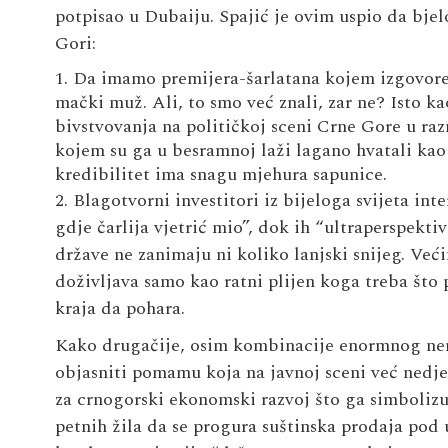
potpisao u Dubaiju. Spajić je ovim uspio da bjel
Gori:
1. Da imamo premijera-šarlatana kojem izgovorena
mački muž. Ali, to smo već znali, zar ne? Isto 
bivstvovanja na političkoj sceni Crne Gore u ra
kojem su ga u besramnoj laži lagano hvatali kao
kredibilitet ima snagu mjehura sapunice.
2. Blagotvorni investitori iz bijeloga svijeta in
gdje čarlija vjetrić mio”, dok ih “ultraperspekti
države ne zanimaju ni koliko lanjski snijeg. Već
doživljava samo kao ratni plijen koga treba što p
kraja da pohara.
Kako drugačije, osim kombinacije enormnog nemor
objasniti pomamu koja na javnoj sceni već ned
za crnogorski ekonomski razvoj što ga simbolizu
petnih žila da se progura suštinska prodaja pod