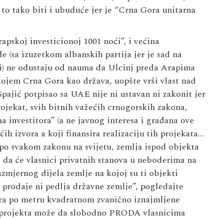
to tako biti i ubuduće jer je “Crna Gora unitarna
skoj investicionoj 1001 noći”, i većina
e (sa izuzetkom albanskih partija jer je sad na
i) ne odustaju od nauma da Ulcinj preda Arapima
ojem Crna Gora kao država, uopšte vrši vlast nad
pajić potpisao sa UAE nije ni ustavan ni zakonit jer
rojekat, svih bitnih važećih crnogorskih zakona,
a investitora” (a ne javnog interesa i građana ove
ćih izvora a koji finansira realizaciju tih projekata…
i po svakom zakonu na svijetu, zemlja ispod objekta
a će vlasnici privatnih stanova u neboderima na
zmjernog dijela zemlje na kojoj su ti objekti
 prodaje ni pedlja državne zemlje”, pogledajte
ura po metru kvadratnom zvanično iznajmljene
og projekta može da slobodno PRODA vlasnicima