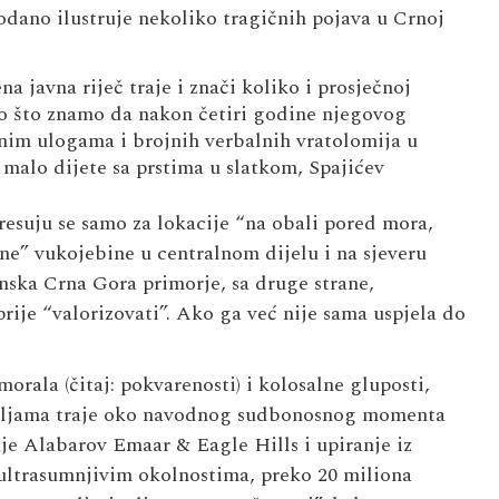
odano ilustruje nekoliko tragičnih pojava u Crnoj
 javna riječ traje i znači koliko i prosječnoj
kao što znamo da nakon četiri godine njegovog
znim ulogama i brojnih verbalnih vratolomija u
 malo dijete sa prstima u slatkom, Spajićev
teresuju se samo za lokacije “na obali pored mora,
vne” vukojebine u centralnom dijelu i na sjeveru
inska Crna Gora primorje, sa druge strane,
rije “valorizovati”. Ako ga već nije sama uspjela do
ala (čitaj: pokvarenosti) i kolosalne gluposti,
jeljama traje oko navodnog sudbonosnog momenta
je Alabarov Emaar & Eagle Hills i upiranje iz
 ultrasumnjivim okolnostima, preko 20 miliona