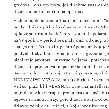
gradova – obalom mora, još direktno ruga da će 
država, a ne konfederacija opština”.
Vođeni pohlepom za milijardama obećanim u “arap
predsjednika opština i većina konstituenata Vlad
njihove sunarodnike došao red da budu poharan
na 99 godina – period tek malo duži od onog u k
tim gradom. Nije ih briga što Sporazum koji je S
predviđa bukvalno stavljanje van snage, za taj p
planiranje prostora “susretno željama i potrebam
države), neprovjeravanje porijekla kapitala iz tre
Savršeno ih ne interesuje što je i po našem, ali 
NEDJELJIVO VEZANA za taj objekat, što znači d
Velikoj plaži biti VLASNICI a ne unajmitelji sra
sagrađeni. Ako vjerujete premijeru da “neće biti
ugovor za Luštica Bay, gdje država dobija 60 e
državne zemlje na Luštici, a koju investitor t