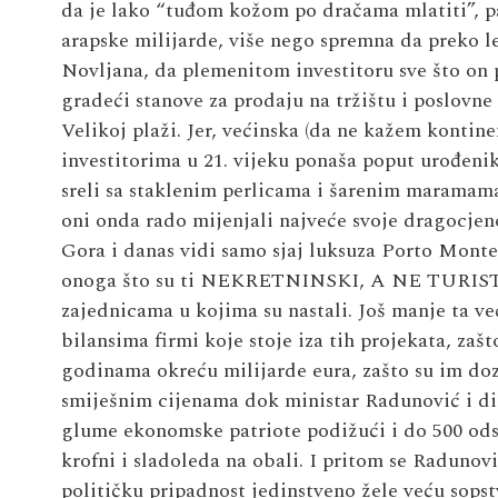
da je lako “tuđom kožom po dračama mlatiti”, p
arapske milijarde, više nego spremna da preko l
Novljana, da plemenitom investitoru sve što on p
gradeći stanove za prodaju na tržištu i poslovn
Velikoj plaži. Jer, većinska (da ne kažem kontine
investitorima u 21. vijeku ponaša poput urođenik
sreli sa staklenim perlicama i šarenim maramama 
oni onda rado mijenjali najveće svoje dragocjeno
Gora i danas vidi samo sjaj luksuza Porto Monten
onoga što su ti NEKRETNINSKI, A NE TURISTIČ
zajednicama u kojima su nastali. Još manje ta v
bilansima firmi koje stoje iza tih projekata, zaš
godinama okreću milijarde eura, zašto su im doz
smiješnim cijenama dok ministar Radunović i d
glume ekonomske patriote podižući i do 500 od
krofni i sladoleda na obali. I pritom se Radunovi
političku pripadnost jedinstveno žele veću sops