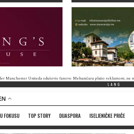
ler Manchester Uniteda oduševio fanove: Mehaničaru platio reklamom, ne
LANG
EN
U FOKUSU
TOP STORY
DIJASPORA
ISELJENIČKE PRIČE