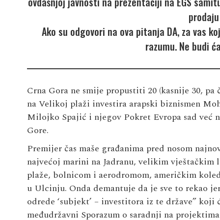
ovdašnjoj javnosti na prezentaciji na EGS samit
prodaju
Ako su odgovori na ova pitanja DA, za vas koj
razumu. Ne budi ća
Crna Gora ne smije propustiti 20 (kasnije 30, pa 
na Velikoj plaži investira arapski biznismen Mo
Milojko Spajić i njegov Pokret Evropa sad već 
Gore.
Premijer čas maše građanima pred nosom najnovi
najvećoj marini na Jadranu, velikim vještačkim 
plaže, bolnicom i aerodromom, američkim koled
u Ulcinju. Onda demantuje da je sve to rekao jer
odrede ‘subjekt’ – investitora iz te države” koji 
međudržavni Sporazum o saradnji na projektima 