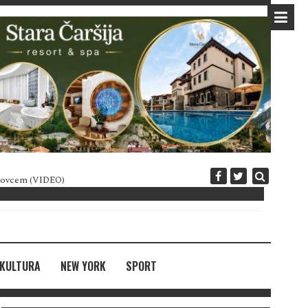
 novcem (VIDEO)
Diplomatija po crnogorski
KULTURA
NEW YORK
SPORT