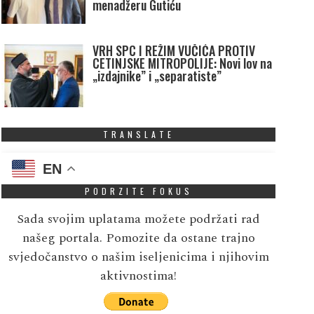
menadžeru Gutiću
VRH SPC I REŽIM VUČIĆA PROTIV
CETINJSKE MITROPOLIJE: Novi lov na
„izdajnike” i „separatiste”
TRANSLATE
EN
PODRZITE FOKUS
Sada svojim uplatama možete podržati rad
našeg portala. Pomozite da ostane trajno
svjedočanstvo o našim iseljenicima i njihovim
aktivnostima!