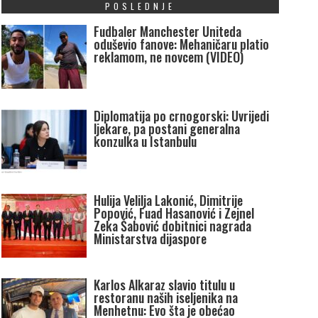
POSLEDNJE
Fudbaler Manchester Uniteda
oduševio fanove: Mehaničaru platio
reklamom, ne novcem (VIDEO)
Diplomatija po crnogorski: Uvrijedi
ljekare, pa postani generalna
konzulka u Istanbulu
Hulija Velilja Lakonić, Dimitrije
Popović, Fuad Hasanović i Zejnel
Zeka Šabović dobitnici nagrada
Ministarstva dijaspore
Karlos Alkaraz slavio titulu u
restoranu naših iseljenika na
Menhetnu: Evo šta je obećao