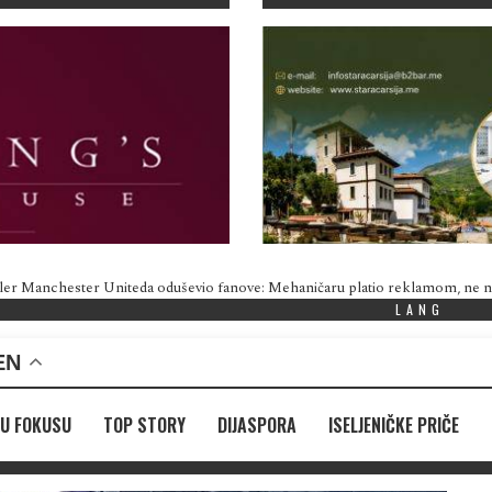
ler Manchester Uniteda oduševio fanove: Mehaničaru platio reklamom, ne
LANG
EN
U FOKUSU
TOP STORY
DIJASPORA
ISELJENIČKE PRIČE