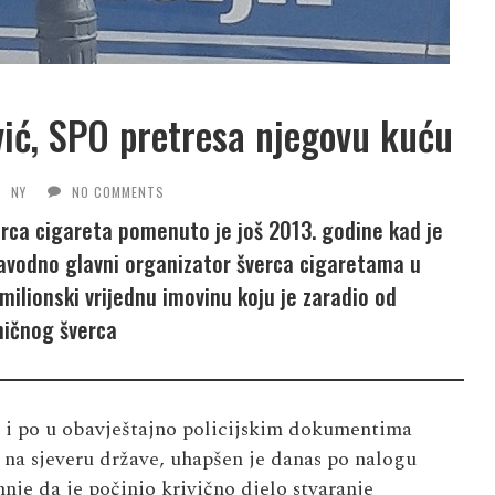
ić, SPO pretresa njegovu kuću
NY
NO COMMENTS
rca cigareta pomenuto je još 2013. godine kad je
navodno glavni organizator šverca cigaretama u
milionski vrijednu imovinu koju je zaradio od
ičnog šverca
 i po u obavještajno policijskim dokumentima
 na sjeveru države, uhapšen je danas po nalogu
nje da je počinio krivično djelo stvaranje