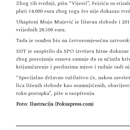
Zbog tih tvrdnji, pišu “Vijesti”, Fejziću su stiza
plati 14.000 eura zbog toga što nije dokazao tvrd
Uhapšeni Mu­jo Mu­je­vić je lišavan slobode i 2010. 
vri­jed­nih 28.500 eura.
Tada je osuđen bio na če­tvo­ro­mje­seč­nu za­tvor­sk
SDT je saopštilo da SPO izvršava hitne dokazne 
zbog postojanja osnova sumnje da su učinila kriv
krijumčarenje i preduzima mjere i radnje radi nj
“Specijalno državno tužilaštvo će, nakon završet
lica lišenih slobode kao osumnjičenih, obavijest
toku postupka”, piše u saopštenju.
Foto: Ilustracija (Fokuspress.com)