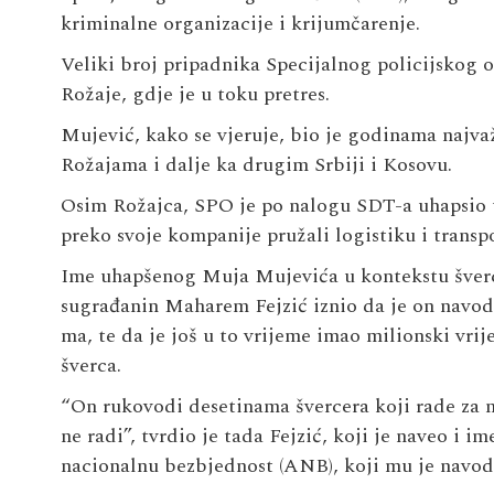
kriminalne organizacije i krijumčarenje.
Veliki broj pripadnika Specijalnog policijskog o
Rožaje, gdje je u toku pretres.
Mujević, kako se vjeruje, bio je godinama najva
Rožajama i dalje ka drugim Srbiji i Kosovu.
Osim Rožajca, SPO je po nalogu SDT-a uhapsio 
preko svoje kompanije pružali logistiku i transp
Ime uhapšenog Muja Mujevića u kontekstu šverca
sugrađanin Ma­ha­rem Fej­zić iz­nio da je on navodno 
ma, te da je još u to vrijeme imao milionski vr
šverca.
“On ru­ko­vo­di de­se­ti­na­ma šver­ce­ra ko­ji ra­de za 
ne ra­di”, tvr­dio je tada Fej­zić, koji je naveo 
nacionalnu bezbjednost (ANB), koji mu je navod