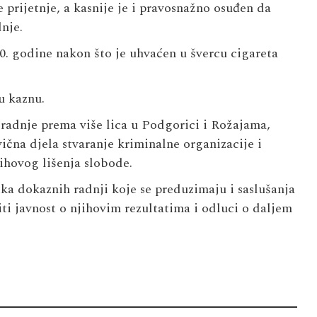
le prijetnje, a kasnije je i pravosnažno osuđen da
nje.
go­di­ne nakon što je uhva­ćen u šver­cu ci­ga­re­ta
u ka­znu.
radnje prema više lica u Podgorici i Rožajama,
ična djela stvaranje kriminalne organizacije i
ihovog lišenja slobode.
ka dokaznih radnji koje se preduzimaju i saslušanja
iti javnost o njihovim rezultatima i odluci o daljem