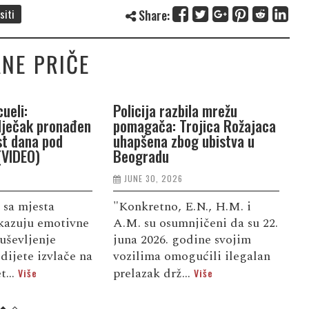
siti
Share:
NE PRIČE
ueli:
Policija razbila mrežu
P
dječak pronađen
pomagača: Trojica Rožajaca
G
st dana pod
uhapšena zbog ubistva u
n
(VIDEO)
Beogradu
j
JUNE 30, 2026
 sa mjesta
"Konkretno, E.N., H.M. i
S
kazuju emotivne
A.M. su osumnjičeni da su 22.
d
uševljenje
juna 2026. godine svojim
u
dijete izvlače na
vozilima omogućili ilegalan
f
t...
prelazak drž...
d
Više
Više