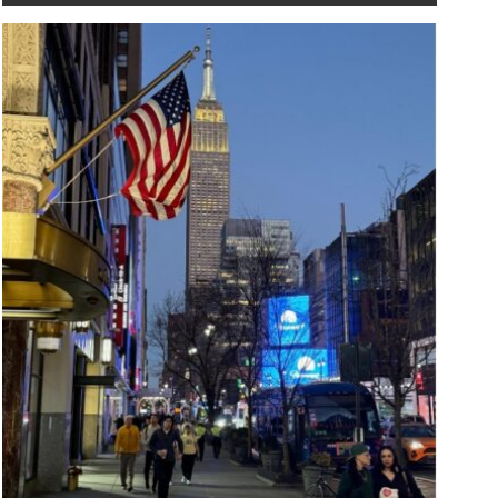
ut u EU kao povratak na
OŠ „Mileva Lajović
azimestan: Mandić
Lalatović“: Šabotić nij
astavlja da “čisti” državne
stalni radni odnos, ne
ubileje od njihove suštine
zakonskog osnova za
produženje ugovora
JUNE 30, 2026
JUNE 28, 2026
agovornici “Vijesti” ukazuju
U saopštenju se navodi
a, dok identitetski simboli
profesor Šabotić od
 Crnoj Gori više ne
septembra 2001. godine
unkcionišu kao znakovi
pet uzastopnih mandata
ruštvene integr...
Više
od 20 godina ...
Više