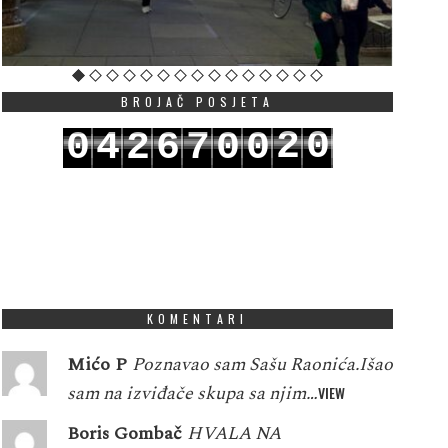
BROJAČ POSJETA
2
0
0
4
2
6
7
0
0
3
1
1
5
3
7
8
1
1
KOMENTARI
Mićo P
Poznavao sam Sašu Raonića.Išao
sam na izviđače skupa sa njim…
VIEW
Boris Gombač
HVALA NA