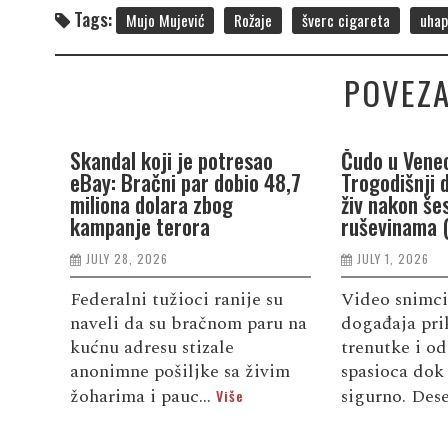
Tags:
Mujo Mujević
Rožaje
šverc cigareta
uhap
POVEZA
Skandal koji je potresao
Čudo u Venec
eBay: Bračni par dobio 48,7
Trogodišnji 
miliona dolara zbog
živ nakon še
kampanje terora
ruševinama 
JULY 28, 2026
JULY 1, 2026
Federalni tužioci ranije su
Video snimci
naveli da su bračnom paru na
događaja pri
kućnu adresu stizale
trenutke i od
anonimne pošiljke sa živim
spasioca dok 
žoharima i pauc...
sigurno. Dese
Više