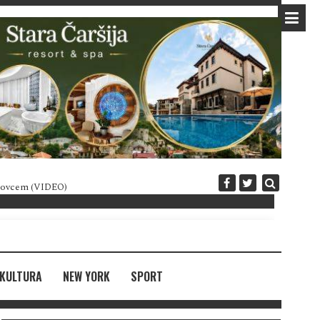
 novcem (VIDEO)
Diplomatija po crnogorski
KULTURA
NEW YORK
SPORT