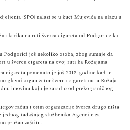
djeljenja (SPO) nalazi se u kući Mujevića na ulazu u
žna karika na ruti šverca cigareta od Podgorice ka
u Podgorici još nekoliko osoba, zbog sumnje da
ort u švercu cigareta na ovoj ruti ka Rožajama.
 cigareta pomenuto je još 2013. godine kad je
glavni or­ga­ni­za­tor šver­ca ci­ga­re­ta­ma u Ro­ža­ja­
ijednu imovinu koju je zaradio od prekograničnog
nje­gov ra­čun i osim or­ga­ni­za­ci­je šver­ca dru­go ni­šta
i ime jednog tadašnjeg službenika Agencije za
no pružao zaštitu.