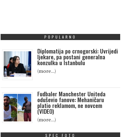
POPULARNO
Diplomatija po crnogorski: Uvrijedi
ljekare, pa postani generalna
konzulka u Istanbulu
(more…)
Fudbaler Manchester Uniteda
oduševio fanove: Mehaničaru
platio reklamom, ne novcem
(VIDEO)
(more…)
SPEC FOTO