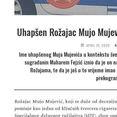
Uhapšen Rožajac Mujo Mujev
APRIL 10, 2025
Ime uhapšenog Muja Mujevića u kontekstu šve
sugrađanin Maharem Fejzić iznio da je on 
Rožajama, te da je još u to vrijeme imao 
prekogran
Rožajac Mujo Mujević, koji se duže od deceniju
pominje kao jedan od ključnih švercera cigareta
Specijalnog državnog tužilaštva (SDT), zbog sum