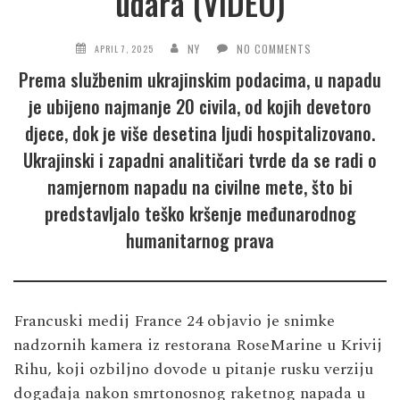
udara (VIDEO)
NY
NO COMMENTS
APRIL 7, 2025
Prema službenim ukrajinskim podacima, u napadu
je ubijeno najmanje 20 civila, od kojih devetoro
djece, dok je više desetina ljudi hospitalizovano.
Ukrajinski i zapadni analitičari tvrde da se radi o
namjernom napadu na civilne mete, što bi
predstavljalo teško kršenje međunarodnog
humanitarnog prava
Francuski medij France 24 objavio je snimke
nadzornih kamera iz restorana RoseMarine u Krivij
Rihu, koji ozbiljno dovode u pitanje rusku verziju
događaja nakon smrtonosnog raketnog napada u