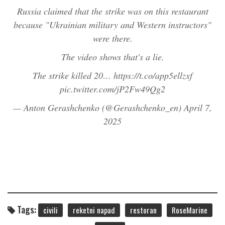
Russia claimed that the strike was on this restaurant
because "Ukrainian military and Western instructors"
were there.
The video shows that's a lie.
The strike killed 20…
https://t.co/app5ellzxf
pic.twitter.com/jP2Fw49Qg2
— Anton Gerashchenko (@Gerashchenko_en)
April 7,
2025
Tags:
civili
reketni napad
restoran
RoseMarine