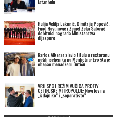
Istanbulu
Hulija Velilja Lakonić, Dimitrije Popović,
Fuad Hasanović i Zejnel Zeka Šabović
dobitnici nagrada Ministarstva
dijaspore
Karlos Alkaraz slavio titulu u restoranu
naših iseljenika na Menhetnu: Evo šta je
obećao menadžeru Gutiću
VRH SPC I REŽIM VUČIĆA PROTIV
CETINJSKE MITROPOLIJE: Novi lov na
„izdajnike” i „separatiste”