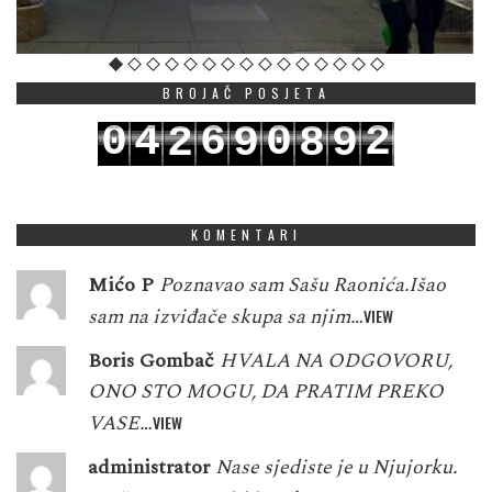
BROJAČ POSJETA
0
4
6
0
2
2
9
8
9
1
5
7
1
3
3
0
9
0
KOMENTARI
Mićo P
Poznavao sam Sašu Raonića.Išao
sam na izviđače skupa sa njim…
VIEW
Boris Gombač
HVALA NA ODGOVORU,
ONO STO MOGU, DA PRATIM PREKO
VASE…
VIEW
administrator
Nase sjediste je u Njujorku.