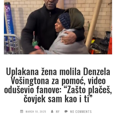
Uplakana žena molila Denzela
Vošingtona za pomoć, video
oduševio fanove: “Zašto plačeš,
čovjek sam kao i ti”
NY
NO COMMENTS
MARCH 10, 2025