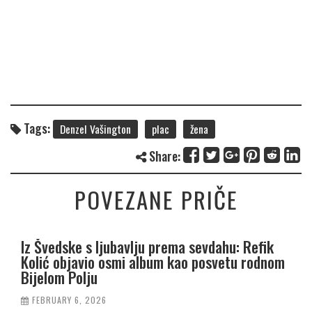
Tags:
Denzel Vašington
plac
žena
Share:
POVEZANE PRIČE
Iz Švedske s ljubavlju prema sevdahu: Refik
Kolić objavio osmi album kao posvetu rodnom
Bijelom Polju
FEBRUARY 6, 2026