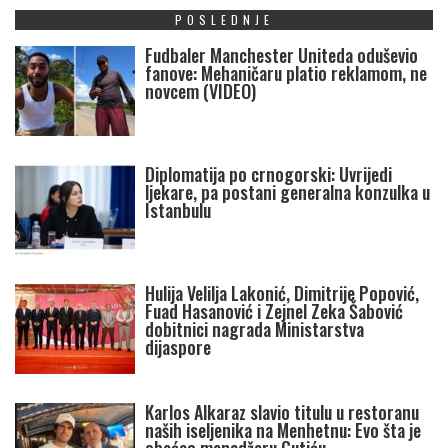
POSLEDNJE
Fudbaler Manchester Uniteda oduševio
fanove: Mehaničaru platio reklamom, ne
novcem (VIDEO)
Diplomatija po crnogorski: Uvrijedi
ljekare, pa postani generalna konzulka u
Istanbulu
Hulija Velilja Lakonić, Dimitrije Popović,
Fuad Hasanović i Zejnel Zeka Šabović
dobitnici nagrada Ministarstva
dijaspore
Karlos Alkaraz slavio titulu u restoranu
naših iseljenika na Menhetnu: Evo šta je
obećao menadžeru Gutiću