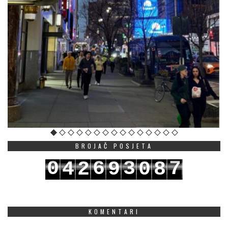
BROJAČ POSJETA
0
6
3
7
4
2
9
0
8
1
7
4
8
5
3
0
1
9
KOMENTARI