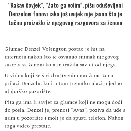
“Kakav čovjek”, “Zato ga volim”, pišu oduševljeni
Denzelovi fanovi iako još uvijek nije jasno šta je
tačno proizašlo iz njegovog razgovora sa ženom
Glumac Denzel Vošington postao je hit na
internetu nakon što je osvanuo snimak njegovog
susreta sa ženom koja je tražila savjet od njega.
U videu koji se širi društvenim mrežama žena
prilazi Denzelu, koji u tom trenutku ulazi u jedno
njujorško pozorište.
Pita ga ima li savjet za glumce koji ne mogu doći
do posla. Denzel je, prenosi “Avaz”, poziva da uđe s
njim u pozorište i moli je da spusti telefon. Nakon
toga video prestaje.