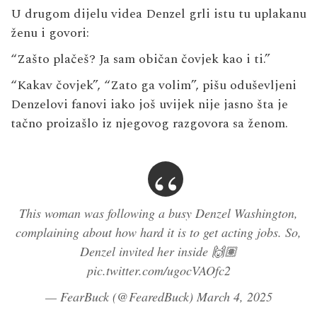
U drugom dijelu videa Denzel grli istu tu uplakanu
ženu i govori:
“Zašto plačeš? Ja sam običan čovjek kao i ti.”
“Kakav čovjek”, “Zato ga volim”, pišu oduševljeni
Denzelovi fanovi iako još uvijek nije jasno šta je
tačno proizašlo iz njegovog razgovora sa ženom.
This woman was following a busy Denzel Washington,
complaining about how hard it is to get acting jobs. So,
Denzel invited her inside 🙌🏽
pic.twitter.com/ugocVAOfc2
— FearBuck (@FearedBuck)
March 4, 2025