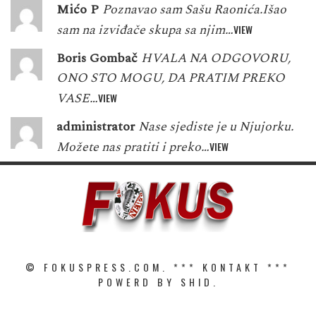
Mićo P
Poznavao sam Sašu Raonića.Išao
sam na izviđače skupa sa njim…
VIEW
Boris Gombač
HVALA NA ODGOVORU,
ONO STO MOGU, DA PRATIM PREKO
VASE…
VIEW
administrator
Nase sjediste je u Njujorku.
Možete nas pratiti i preko…
VIEW
© FOKUSPRESS.COM. ***
KONTAKT
***
POWERD BY SHID.