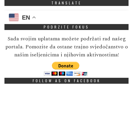
TRANSLATE
EN
PODRZITE FOKUS
Sada svojim uplatama možete podržati rad našeg
portala. Pomozite da ostane trajno svjedočanstvo o
našim iseljenicima i njihovim aktivnostima!
FOLLOW AS ON FACEBOOK