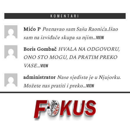
1
3
3
5
3
7
8
2
7
KOMENTARI
Mićo P
Poznavao sam Sašu Raonića.Išao
sam na izviđače skupa sa njim…
VIEW
Boris Gombač
HVALA NA ODGOVORU,
ONO STO MOGU, DA PRATIM PREKO
VASE…
VIEW
administrator
Nase sjediste je u Njujorku.
Možete nas pratiti i preko…
VIEW