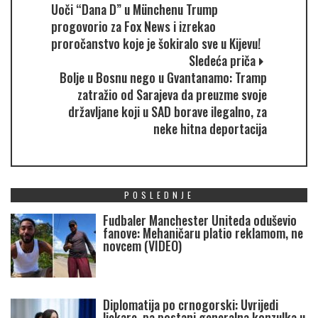
Uoči “Dana D” u Münchenu Trump
progovorio za Fox News i izrekao
proročanstvo koje je šokiralo sve u Kijevu!
Sledeća priča
Bolje u Bosnu nego u Gvantanamo: Tramp
zatražio od Sarajeva da preuzme svoje
državljane koji u SAD borave ilegalno, za
neke hitna deportacija
POSLEDNJE
Fudbaler Manchester Uniteda oduševio
fanove: Mehaničaru platio reklamom, ne
novcem (VIDEO)
Diplomatija po crnogorski: Uvrijedi
ljekare, pa postani generalna konzulka u