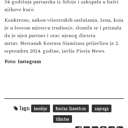
34-godišnja partnerka iz Srbije i zakopala u bašti
njihove kuće.
Konkretno, nakon višestrukih saslušanja, žena, koja
je u šestom mjesecu trudnoće, slomila se i priznala
da je njen partner i otac njenog djeteta
mrtav. Nestanak Kostasa Siamitasa prijavljen je 2.
septembra 2024. godine, javlja Pieria News.
Foto: Instagram
Tags:
komšije
Kostas Siamitras
supruga
Ubistvo