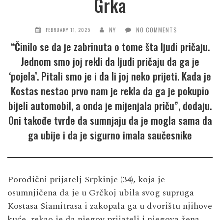
Grka
NY
NO COMMENTS
FEBRUARY 11, 2025
“Činilo se da je zabrinuta o tome šta ljudi pričaju.
Jednom smo joj rekli da ljudi pričaju da ga je
‘pojela’. Pitali smo je i da li joj neko prijeti. Kada je
Kostas nestao prvo nam je rekla da ga je pokupio
bijeli automobil, a onda je mijenjala priču”, dodaju.
Oni takođe tvrde da sumnjaju da je mogla sama da
ga ubije i da je sigurno imala saučesnike
Porodični prijatelj Srpkinje (34), koja je
osumnjičena da je u Grčkoj ubila svog supruga
Kostasa Siamitrasa i zakopala ga u dvorištu njihove
kuće, rekao je da njegov prijatelj i njegova žena