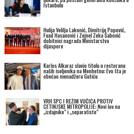
Istanbulu
Hulija Velilja Lakonić, Dimitrije Popović,
Fuad Hasanović i Zejnel Zeka Šabović
dobitnici nagrada Ministarstva
dijaspore
Karlos Alkaraz slavio titulu u restoranu
naših iseljenika na Menhetnu: Evo šta je
obećao menadžeru Gutiću
VRH SPC I REŽIM VUČIĆA PROTIV
CETINJSKE MITROPOLIJE: Novi lov na
„izdajnike” i „separatiste”