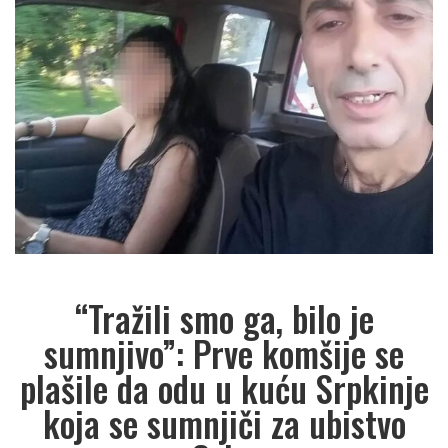
“Tražili smo ga, bilo je
sumnjivo”: Prve komšije se
plašile da odu u kuću Srpkinje
koja se sumnjiči za ubistvo