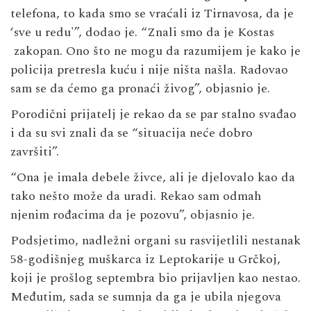
telefona, to kada smo se vraćali iz Tirnavosa, da je
‘sve u redu'”, dodao je. “Znali smo da je Kostas
zakopan. Ono što ne mogu da razumijem je kako je
policija pretresla kuću i nije ništa našla. Radovao
sam se da ćemo ga pronaći živog”, objasnio je.
Porodični prijatelj je rekao da se par stalno svađao
i da su svi znali da se “situacija neće dobro
završiti”.
“Ona je imala debele živce, ali je djelovalo kao da
tako nešto može da uradi. Rekao sam odmah
njenim rođacima da je pozovu”, objasnio je.
Podsjetimo, nadležni organi su rasvijetlili nestanak
58-godišnjeg muškarca iz Leptokarije u Grčkoj,
koji je prošlog septembra bio prijavljen kao nestao.
Međutim, sada se sumnja da ga je ubila njegova