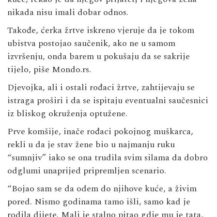
nikada nisu imali dobar odnos.
Takođe, ćerka žrtve iskreno vjeruje da je tokom
ubistva postojao saučenik, ako ne u samom
izvršenju, onda barem u pokušaju da se sakrije
tijelo, piše Mondo.rs.
Djevojka, ali i ostali rođaci žrtve, zahtijevaju se
istraga proširi i da se ispitaju eventualni saučesnici
iz bliskog okruženja optužene.
Prve komšije, inače rođaci pokojnog muškarca,
rekli u da je stav žene bio u najmanju ruku
“sumnjiv” iako se ona trudila svim silama da dobro
odglumi unaprijed pripremljen scenario.
“Bojao sam se da odem do njihove kuće, a živim
pored. Nismo godinama tamo išli, samo kad je
rodila dijete. Mali je stalno pitao gdje mu je tata,