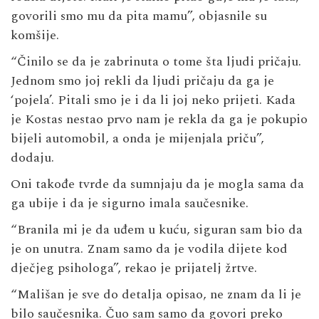
govorili smo mu da pita mamu”, objasnile su
komšije.
“Činilo se da je zabrinuta o tome šta ljudi pričaju.
Jednom smo joj rekli da ljudi pričaju da ga je
‘pojela’. Pitali smo je i da li joj neko prijeti. Kada
je Kostas nestao prvo nam je rekla da ga je pokupio
bijeli automobil, a onda je mijenjala priču”,
dodaju.
Oni takođe tvrde da sumnjaju da je mogla sama da
ga ubije i da je sigurno imala saučesnike.
“Branila mi je da uđem u kuću, siguran sam bio da
je on unutra. Znam samo da je vodila dijete kod
dječjeg psihologa”, rekao je prijatelj žrtve.
“Mališan je sve do detalja opisao, ne znam da li je
bilo saučesnika. Čuo sam samo da govori preko