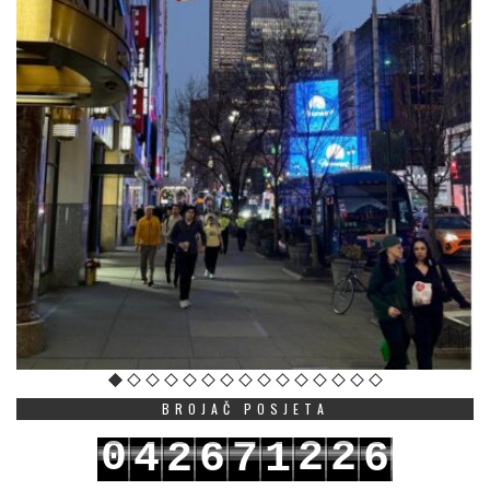
BROJAČ POSJETA
0
2
2
4
2
6
7
1
6