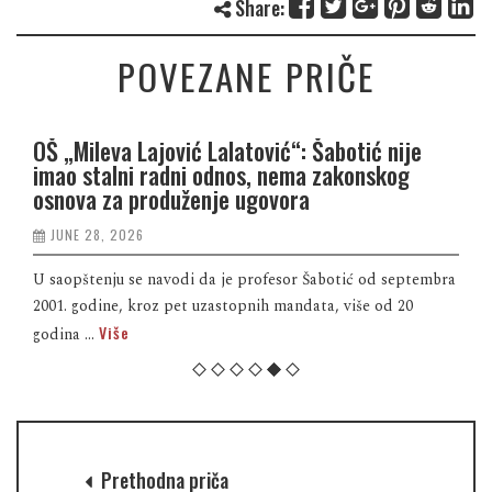
Share:
POVEZANE PRIČE
OŠ „Mileva Lajović Lalatović“: Šabotić nije
imao stalni radni odnos, nema zakonskog
osnova za produženje ugovora
JUNE 28, 2026
U saopštenju se navodi da je profesor Šabotić od septembra
2001. godine, kroz pet uzastopnih mandata, više od 20
Više
godina ...
Prethodna priča