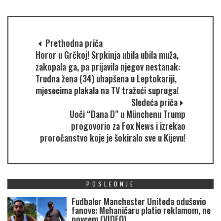
Prethodna priča
Horor u Grčkoj! Srpkinja ubila ubila muža,
zakopala ga, pa prijavila njegov nestanak:
Trudna žena (34) uhapšena u Leptokariji,
mjesecima plakala na TV tražeći supruga!
Sledeća priča
Uoči “Dana D” u Münchenu Trump
progovorio za Fox News i izrekao
proročanstvo koje je šokiralo sve u Kijevu!
POSLEDNJE
Fudbaler Manchester Uniteda oduševio
fanove: Mehaničaru platio reklamom, ne
novcem (VIDEO)