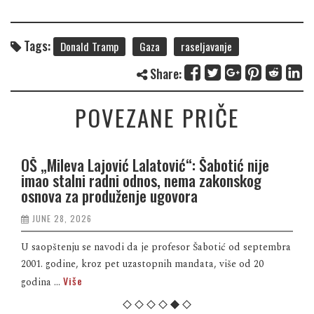
Tags:
Donald Tramp
Gaza
raseljavanje
Share:
POVEZANE PRIČE
OŠ „Mileva Lajović Lalatović“: Šabotić nije
imao stalni radni odnos, nema zakonskog
osnova za produženje ugovora
JUNE 28, 2026
U saopštenju se navodi da je profesor Šabotić od septembra
2001. godine, kroz pet uzastopnih mandata, više od 20
Više
godina ...