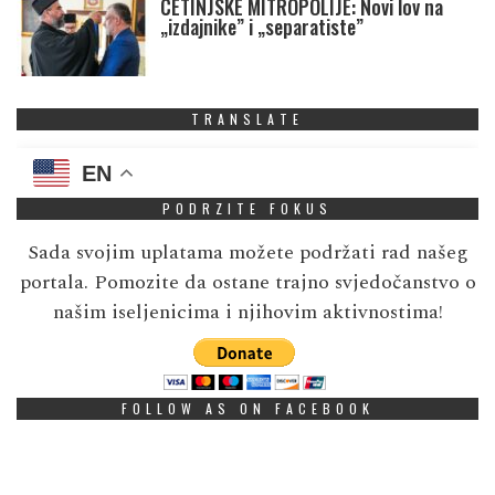
CETINJSKE MITROPOLIJE: Novi lov na
„izdajnike” i „separatiste”
TRANSLATE
EN
PODRZITE FOKUS
Sada svojim uplatama možete podržati rad našeg
portala. Pomozite da ostane trajno svjedočanstvo o
našim iseljenicima i njihovim aktivnostima!
FOLLOW AS ON FACEBOOK