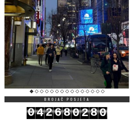
BROJAČ POSJETA
0
2
6
8
8
4
0
2
0
1
3
7
9
9
5
1
3
1