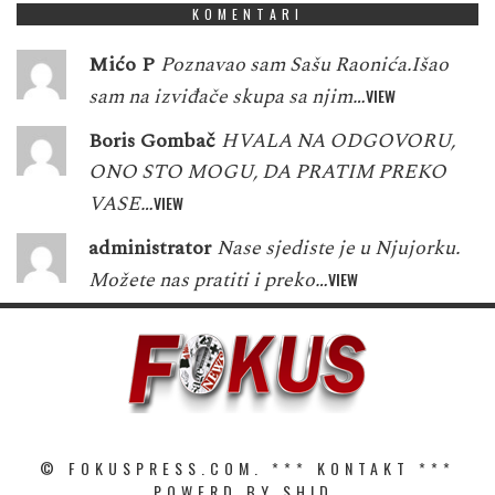
KOMENTARI
Mićo P
Poznavao sam Sašu Raonića.Išao
sam na izviđače skupa sa njim…
VIEW
Boris Gombač
HVALA NA ODGOVORU,
ONO STO MOGU, DA PRATIM PREKO
VASE…
VIEW
administrator
Nase sjediste je u Njujorku.
Možete nas pratiti i preko…
VIEW
© FOKUSPRESS.COM. ***
KONTAKT
***
POWERD BY SHID.