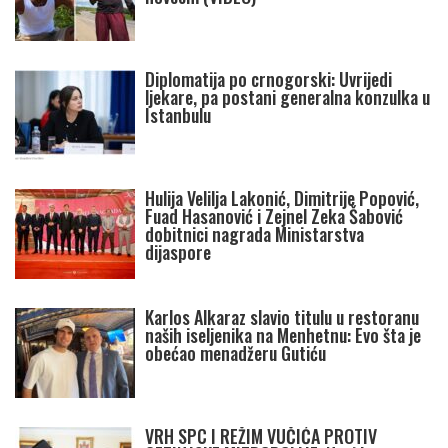
Diplomatija po crnogorski: Uvrijedi
ljekare, pa postani generalna konzulka u
Istanbulu
Hulija Velilja Lakonić, Dimitrije Popović,
Fuad Hasanović i Zejnel Zeka Šabović
dobitnici nagrada Ministarstva
dijaspore
Karlos Alkaraz slavio titulu u restoranu
naših iseljenika na Menhetnu: Evo šta je
obećao menadžeru Gutiću
VRH SPC I REŽIM VUČIĆA PROTIV