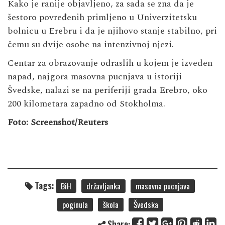
Kako je ranije objavljeno, za sada se zna da je
šestoro povređenih primljeno u Univerzitetsku
bolnicu u Erebru i da je njihovo stanje stabilno, pri
čemu su dvije osobe na intenzivnoj njezi.
Centar za obrazovanje odraslih u kojem je izveden
napad, najgora masovna pucnjava u istoriji
Švedske, nalazi se na periferiji grada Erebro, oko
200 kilometara zapadno od Stokholma.
Foto: Screenshot/Reuters
Tags:
BiH
državljanka
masovna pucnjava
poginula
škola
Švedska
Share: