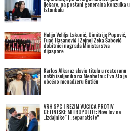
ljekare, pa postani generalna konzulka u
Istanbulu
Hulija Velilja Lakonić, Dimitrije Popović,
Fuad Hasanović i Zejnel Zeka Šabović
dobitnici nagrada Ministarstva
dijaspore
Karlos Alkaraz slavio titulu u restoranu
naših iseljenika na Menhetnu: Evo šta je
obećao menadžeru Gutiću
VRH SPC I REŽIM VUČIĆA PROTIV
CETINJSKE MITROPOLIJE: Novi lov na
„izdajnike” i „separatiste”