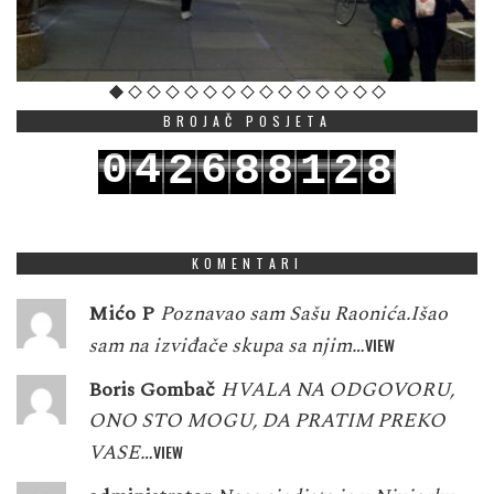
BROJAČ POSJETA
0
4
6
2
8
8
1
2
8
1
5
7
3
9
9
2
3
9
KOMENTARI
Mićo P
Poznavao sam Sašu Raonića.Išao
sam na izviđače skupa sa njim…
VIEW
Boris Gombač
HVALA NA ODGOVORU,
ONO STO MOGU, DA PRATIM PREKO
VASE…
VIEW