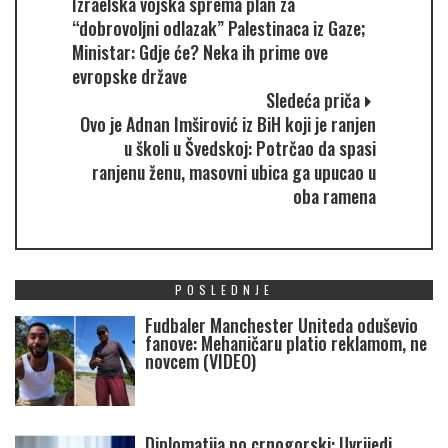
Izraelska vojska sprema plan za
“dobrovoljni odlazak” Palestinaca iz Gaze;
Ministar: Gdje će? Neka ih prime ove
evropske države
Sledeća priča
Ovo je Adnan Imširović iz BiH koji je ranjen
u školi u Švedskoj: Potrčao da spasi
ranjenu ženu, masovni ubica ga upucao u
oba ramena
POSLEDNJE
Fudbaler Manchester Uniteda oduševio
fanove: Mehaničaru platio reklamom, ne
novcem (VIDEO)
Diplomatija po crnogorski: Uvrijedi