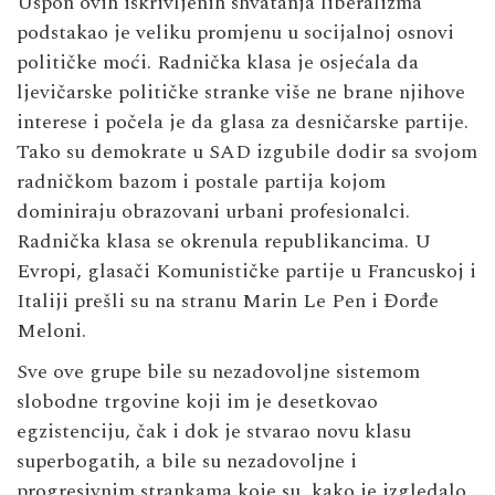
Uspon ovih iskrivljenih shvatanja liberalizma
podstakao je veliku promjenu u socijalnoj osnovi
političke moći. Radnička klasa je osjećala da
ljevičarske političke stranke više ne brane njihove
interese i počela je da glasa za desničarske partije.
Tako su demokrate u SAD izgubile dodir sa svojom
radničkom bazom i postale partija kojom
dominiraju obrazovani urbani profesionalci.
Radnička klasa se okrenula republikancima. U
Evropi, glasači Komunističke partije u Francuskoj i
Italiji prešli su na stranu Marin Le Pen i Đorđe
Meloni.
Sve ove grupe bile su nezadovoljne sistemom
slobodne trgovine koji im je desetkovao
egzistenciju, čak i dok je stvarao novu klasu
superbogatih, a bile su nezadovoljne i
progresivnim strankama koje su, kako je izgledalo,