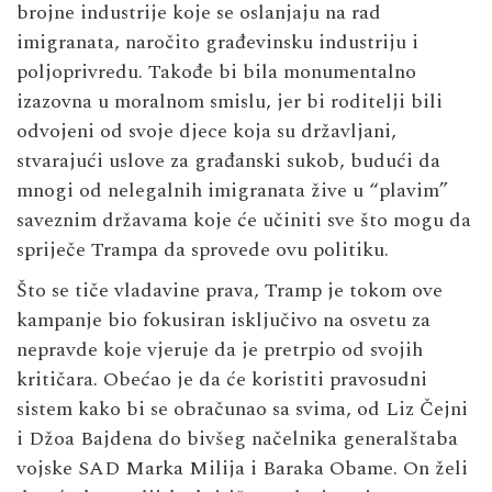
brojne industrije koje se oslanjaju na rad
imigranata, naročito građevinsku industriju i
poljoprivredu. Takođe bi bila monumentalno
izazovna u moralnom smislu, jer bi roditelji bili
odvojeni od svoje djece koja su državljani,
stvarajući uslove za građanski sukob, budući da
mnogi od nelegalnih imigranata žive u “plavim”
saveznim državama koje će učiniti sve što mogu da
spriječe Trampa da sprovede ovu politiku.
Što se tiče vladavine prava, Tramp je tokom ove
kampanje bio fokusiran isključivo na osvetu za
nepravde koje vjeruje da je pretrpio od svojih
kritičara. Obećao je da će koristiti pravosudni
sistem kako bi se obračunao sa svima, od Liz Čejni
i Džoa Bajdena do bivšeg načelnika generalštaba
vojske SAD Marka Milija i Baraka Obame. On želi