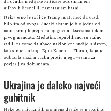
da ućutka medijske kritičare oduzimanjem
njihovih licenci ili nametanjem kazni.
Neizvjesno je sa li će Tramp imati moć da uradi
bilo šta od ovoga. Sudski sistem je bio jedna od
najotpornijih prepreka njegovim ekscesima tokom
prvog mandata. Međutim, republikanci su stalno
radili na tome da ubace naklonjene sudije u sistem,
kao što je sutkinja Ejlin Kenon na Floridi, koja je
odbacila snažnu tužbu protiv njega vezanu za
povjerljiva dokumenta.
Ukrajina je daleko najveći
gubitnik
Neke od najvažnijih promjena desiće se u spoljnoj