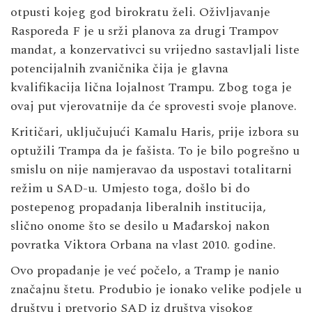
otpusti kojeg god birokratu želi. Oživljavanje
Rasporeda F je u srži planova za drugi Trampov
mandat, a konzervativci su vrijedno sastavljali liste
potencijalnih zvaničnika čija je glavna
kvalifikacija lična lojalnost Trampu. Zbog toga je
ovaj put vjerovatnije da će sprovesti svoje planove.
Kritičari, uključujući Kamalu Haris, prije izbora su
optužili Trampa da je fašista. To je bilo pogrešno u
smislu on nije namjeravao da uspostavi totalitarni
režim u SAD-u. Umjesto toga, došlo bi do
postepenog propadanja liberalnih institucija,
slično onome što se desilo u Mađarskoj nakon
povratka Viktora Orbana na vlast 2010. godine.
Ovo propadanje je već počelo, a Tramp je nanio
značajnu štetu. Produbio je ionako velike podjele u
društvu i pretvorio SAD iz društva visokog