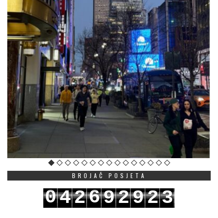
BROJAČ POSJETA
0
6
4
2
9
2
9
2
3
1
7
5
3
0
3
0
3
4