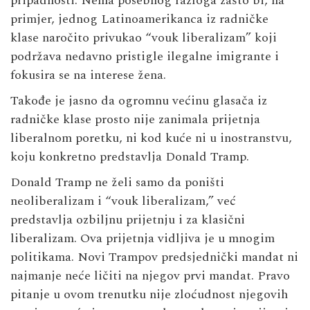
pripadnosti. Nema posebnog razloga zašto bi, na
primjer, jednog Latinoamerikanca iz radničke
klase naročito privukao “vouk liberalizam” koji
podržava nedavno pristigle ilegalne imigrante i
fokusira se na interese žena.
Takođe je jasno da ogromnu većinu glasača iz
radničke klase prosto nije zanimala prijetnja
liberalnom poretku, ni kod kuće ni u inostranstvu,
koju konkretno predstavlja Donald Tramp.
Donald Tramp ne želi samo da poništi
neoliberalizam i “vouk liberalizam,” već
predstavlja ozbiljnu prijetnju i za klasični
liberalizam. Ova prijetnja vidljiva je u mnogim
politikama. Novi Trampov predsjednički mandat ni
najmanje neće ličiti na njegov prvi mandat. Pravo
pitanje u ovom trenutku nije zloćudnost njegovih