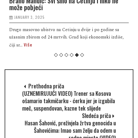
Brano Mandić: Svi smo na Cetinju i niko ne
može pobjeći
JANUARY 3, 2025
Drugo masovno ubistvo na Cetinju u dvije i po godine sa
užasnim zbirom od 24 mrtvih. Grad koji ekonomski izdiše,
Više
čiji sr...
Prethodna priča
(UZNEMIRUJUĆI VIDEO) Trener sa Kosova
ošamario takmičarku - ćerku jer je izgubila
meč, suspendovan, kazne tek slijede
Sledeća priča
Hasan Šahović, preživjela žrtva genocida u
Šahovićima: Imao sam želju da odem u
rodno mjesto (VIDEO)