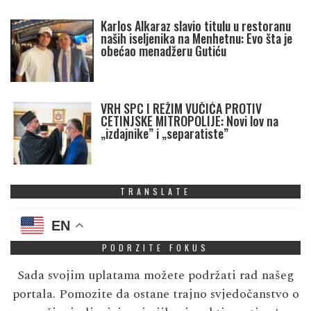
Karlos Alkaraz slavio titulu u restoranu
naših iseljenika na Menhetnu: Evo šta je
obećao menadžeru Gutiću
VRH SPC I REŽIM VUČIĆA PROTIV
CETINJSKE MITROPOLIJE: Novi lov na
„izdajnike” i „separatiste”
TRANSLATE
EN
PODRZITE FOKUS
Sada svojim uplatama možete podržati rad našeg
portala. Pomozite da ostane trajno svjedočanstvo o