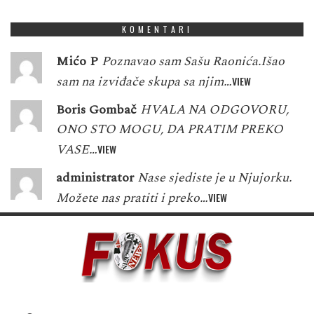
KOMENTARI
Mićo P
Poznavao sam Sašu Raonića.Išao
sam na izviđače skupa sa njim…
VIEW
Boris Gombač
HVALA NA ODGOVORU,
ONO STO MOGU, DA PRATIM PREKO
VASE…
VIEW
administrator
Nase sjediste je u Njujorku.
Možete nas pratiti i preko…
VIEW