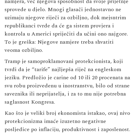
namjera, već njegova sposobnost da svoje prijetnje
sprovede u djelo. Mnogi glasači jednostavno ne
uzimaju njegove riječi za ozbiljno, dok mejsntrim
republikanci tvrde da će ga sistem provjera i
kontrola u Americi spriječiti da učini ono najgore.
To je greška: Njegove namjere treba shvatiti
veoma ozbiljno.
Tramp je samoproklamovani protekcionista, koji
tvrdi da je “tarife” najljepša riječ na engleskom
jeziku. Predložio je carine od 10 ili 20 procenata na
svu robu proizvedenu u inostranstvu, bilo od strane
saveznika ili neprijatelja, i za to mu nije potrebna
saglasnost Kongresa.
Kao što je veliki broj ekonomista istakao, ovaj nivo
protekcionizma imaće izuzetno negativne
posljedice po inflaciju, produktivnost i zaposlenost.