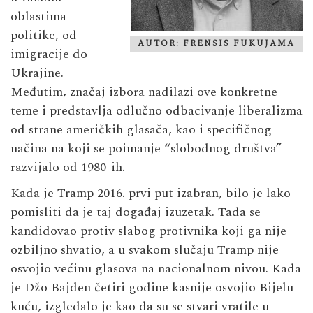
oblastima
politike, od
AUTOR: FRENSIS FUKUJAMA
imigracije do
Ukrajine.
Međutim, značaj izbora nadilazi ove konkretne
teme i predstavlja odlučno odbacivanje liberalizma
od strane američkih glasača, kao i specifičnog
načina na koji se poimanje “slobodnog društva”
razvijalo od 1980-ih.
Kada je Tramp 2016. prvi put izabran, bilo je lako
pomisliti da je taj događaj izuzetak. Tada se
kandidovao protiv slabog protivnika koji ga nije
ozbiljno shvatio, a u svakom slučaju Tramp nije
osvojio većinu glasova na nacionalnom nivou. Kada
je Džo Bajden četiri godine kasnije osvojio Bijelu
kuću, izgledalo je kao da su se stvari vratile u