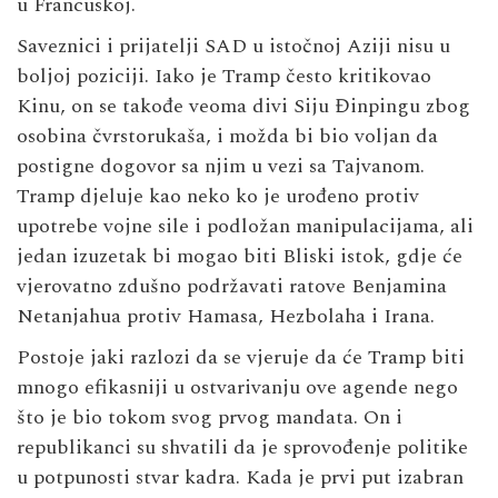
u Francuskoj.
Saveznici i prijatelji SAD u istočnoj Aziji nisu u
boljoj poziciji. Iako je Tramp često kritikovao
Kinu, on se takođe veoma divi Siju Đinpingu zbog
osobina čvrstorukaša, i možda bi bio voljan da
postigne dogovor sa njim u vezi sa Tajvanom.
Tramp djeluje kao neko ko je urođeno protiv
upotrebe vojne sile i podložan manipulacijama, ali
jedan izuzetak bi mogao biti Bliski istok, gdje će
vjerovatno zdušno podržavati ratove Benjamina
Netanjahua protiv Hamasa, Hezbolaha i Irana.
Postoje jaki razlozi da se vjeruje da će Tramp biti
mnogo efikasniji u ostvarivanju ove agende nego
što je bio tokom svog prvog mandata. On i
republikanci su shvatili da je sprovođenje politike
u potpunosti stvar kadra. Kada je prvi put izabran