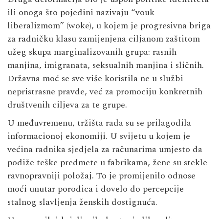
ili onoga što pojedini nazivaju “vouk
liberalizmom” (woke), u kojem je progresivna briga
za radničku klasu zamijenjena ciljanom zaštitom
užeg skupa marginalizovanih grupa: rasnih
manjina, imigranata, seksualnih manjina i sličnih.
Državna moć se sve više koristila ne u službi
nepristrasne pravde, već za promociju konkretnih
društvenih ciljeva za te grupe.
U međuvremenu, tržišta rada su se prilagodila
informacionoj ekonomiji. U svijetu u kojem je
većina radnika sjedjela za računarima umjesto da
podiže teške predmete u fabrikama, žene su stekle
ravnopravniji položaj. To je promijenilo odnose
moći unutar porodica i dovelo do percepcije
stalnog slavljenja ženskih dostignuća.