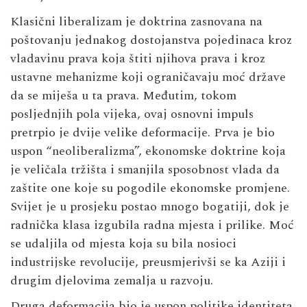
Klasični liberalizam je doktrina zasnovana na
poštovanju jednakog dostojanstva pojedinaca kroz
vladavinu prava koja štiti njihova prava i kroz
ustavne mehanizme koji ograničavaju moć države
da se miješa u ta prava. Međutim, tokom
posljednjih pola vijeka, ovaj osnovni impuls
pretrpio je dvije velike deformacije. Prva je bio
uspon “neoliberalizma”, ekonomske doktrine koja
je veličala tržišta i smanjila sposobnost vlada da
zaštite one koje su pogodile ekonomske promjene.
Svijet je u prosjeku postao mnogo bogatiji, dok je
radnička klasa izgubila radna mjesta i prilike. Moć
se udaljila od mjesta koja su bila nosioci
industrijske revolucije, preusmjerivši se ka Aziji i
drugim djelovima zemalja u razvoju.
Druga deformacija bio je uspon politike identiteta