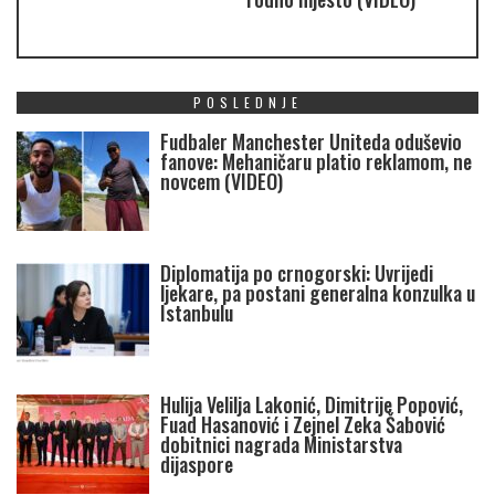
POSLEDNJE
Fudbaler Manchester Uniteda oduševio
fanove: Mehaničaru platio reklamom, ne
novcem (VIDEO)
Diplomatija po crnogorski: Uvrijedi
ljekare, pa postani generalna konzulka u
Istanbulu
Hulija Velilja Lakonić, Dimitrije Popović,
Fuad Hasanović i Zejnel Zeka Šabović
dobitnici nagrada Ministarstva
dijaspore