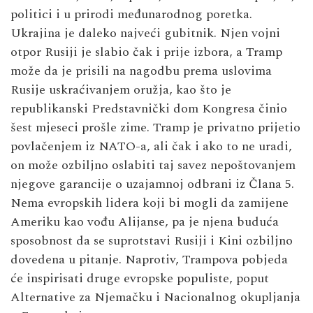
politici i u prirodi međunarodnog poretka.
Ukrajina je daleko najveći gubitnik. Njen vojni
otpor Rusiji je slabio čak i prije izbora, a Tramp
može da je prisili na nagodbu prema uslovima
Rusije uskraćivanjem oružja, kao što je
republikanski Predstavnički dom Kongresa činio
šest mjeseci prošle zime. Tramp je privatno prijetio
povlačenjem iz NATO-a, ali čak i ako to ne uradi,
on može ozbiljno oslabiti taj savez nepoštovanjem
njegove garancije o uzajamnoj odbrani iz Člana 5.
Nema evropskih lidera koji bi mogli da zamijene
Ameriku kao vođu Alijanse, pa je njena buduća
sposobnost da se suprotstavi Rusiji i Kini ozbiljno
dovedena u pitanje. Naprotiv, Trampova pobjeda
će inspirisati druge evropske populiste, poput
Alternative za Njemačku i Nacionalnog okupljanja