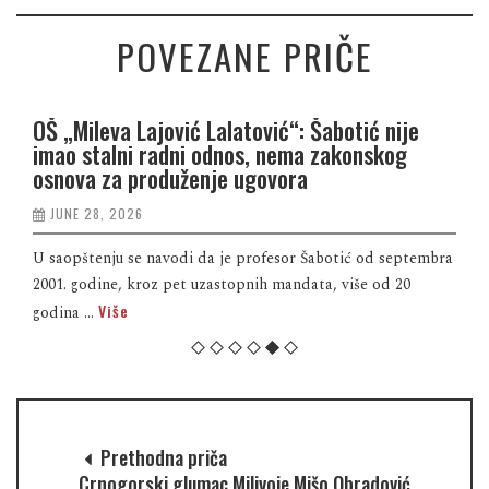
POVEZANE PRIČE
OŠ „Mileva Lajović Lalatović“: Šabotić nije
imao stalni radni odnos, nema zakonskog
osnova za produženje ugovora
JUNE 28, 2026
U saopštenju se navodi da je profesor Šabotić od septembra
2001. godine, kroz pet uzastopnih mandata, više od 20
Više
godina ...
Prethodna priča
Crnogorski glumac Milivoje Mišo Obradović