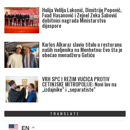
Hulija Velilja Lakonić, Dimitrije Popović,
Fuad Hasanović i Zejnel Zeka Šabović
dobitnici nagrada Ministarstva
dijaspore
Karlos Alkaraz slavio titulu u restoranu
naših iseljenika na Menhetnu: Evo šta je
obećao menadžeru Gutiću
VRH SPC I REŽIM VUČIĆA PROTIV
CETINJSKE MITROPOLIJE: Novi lov na
„izdajnike” i „separatiste”
TRANSLATE
EN