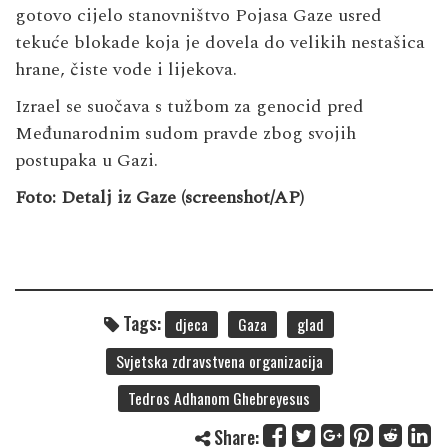
gotovo cijelo stanovništvo Pojasa Gaze usred
tekuće blokade koja je dovela do velikih nestašica
hrane, čiste vode i lijekova.
Izrael se suočava s tužbom za genocid pred
Međunarodnim sudom pravde zbog svojih
postupaka u Gazi.
Foto: Detalj iz Gaze (screenshot/AP)
Tags:
djeca
Gaza
glad
Svjetska zdravstvena organizacija
Tedros Adhanom Ghebreyesus
Share: