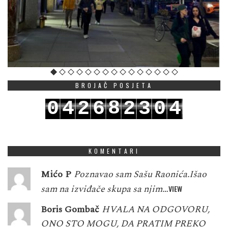
BROJAČ POSJETA
8
0
4
2
6
2
3
0
4
9
1
5
3
7
3
4
1
5
KOMENTARI
Mićo P
Poznavao sam Sašu Raonića.Išao
sam na izviđače skupa sa njim…
VIEW
Boris Gombač
HVALA NA ODGOVORU,
ONO STO MOGU, DA PRATIM PREKO