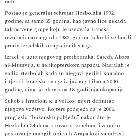
radi.
Postao je generalni sekretar Hezbolaha 1992.
godine, sa samo 35 godina, kao javno lice nekada
tajanstvene grupe koju je osnovala Iranska
revolucionarna garda 1982. godine kako bi se borili
protiv izraelskih okupacionih snaga.
Izrael je ubio njegovog prethodnika, Sajeda Abasa
al-Musavija, u helikopterskom napadu. Nasralah je
vodio Hezbolah kada su njegovi gerilci konačno
istjerali izraelske snage iz južnog Libana 2000.
godine, čime je okončana 18-godišnja okupacija.
Sukob s Izraelom je u velikoj mjeri definisao
njegovo vođstvo. Rojters podsjeća da je 2006.
proglasio “božansku pobjedu” nakon što je
Hezbolah 34 dana ratovao s Izraelom, i zaradio
poštovanje mnogih običnih Arapa koji su odrasli