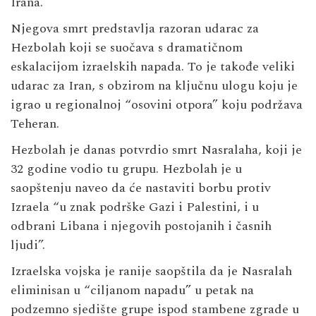
Irana.
Njegova smrt predstavlja razoran udarac za
Hezbolah koji se suočava s dramatičnom
eskalacijom izraelskih napada. To je takođe veliki
udarac za Iran, s obzirom na ključnu ulogu koju je
igrao u regionalnoj “osovini otpora” koju podržava
Teheran.
Hezbolah je danas potvrdio smrt Nasralaha, koji je
32 godine vodio tu grupu. Hezbolah je u
saopštenju naveo da će nastaviti borbu protiv
Izraela “u znak podrške Gazi i Palestini, i u
odbrani Libana i njegovih postojanih i časnih
ljudi”.
Izraelska vojska je ranije saopštila da je Nasralah
eliminisan u “ciljanom napadu” u petak na
podzemno sjedište grupe ispod stambene zgrade u