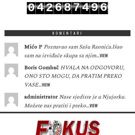
4
6
8
7
4
9
6
0
2
5
7
9
8
5
0
7
1
3
KOMENTARI
Mićo P
Poznavao sam Sašu Raonića.Išao
sam na izviđače skupa sa njim…
VIEW
Boris Gombač
HVALA NA ODGOVORU,
ONO STO MOGU, DA PRATIM PREKO
VASE…
VIEW
administrator
Nase sjediste je u Njujorku.
Možete nas pratiti i preko…
VIEW