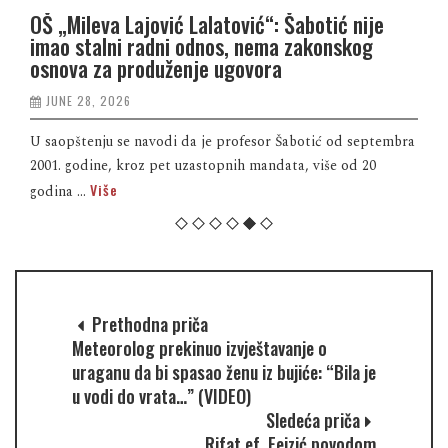
OŠ „Mileva Lajović Lalatović“: Šabotić nije
imao stalni radni odnos, nema zakonskog
osnova za produženje ugovora
JUNE 28, 2026
U saopštenju se navodi da je profesor Šabotić od septembra
2001. godine, kroz pet uzastopnih mandata, više od 20
Više
godina ...
Prethodna priča
Meteorolog prekinuo izvještavanje o
uraganu da bi spasao ženu iz bujiće: “Bila je
u vodi do vrata…” (VIDEO)
Sledeća priča
Rifat ef. Fejzić povodom