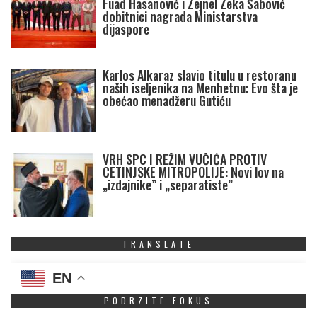
Fuad Hasanović i Zejnel Zeka Šabović
dobitnici nagrada Ministarstva
dijaspore
Karlos Alkaraz slavio titulu u restoranu
naših iseljenika na Menhetnu: Evo šta je
obećao menadžeru Gutiću
VRH SPC I REŽIM VUČIĆA PROTIV
CETINJSKE MITROPOLIJE: Novi lov na
„izdajnike” i „separatiste”
TRANSLATE
EN
PODRZITE FOKUS