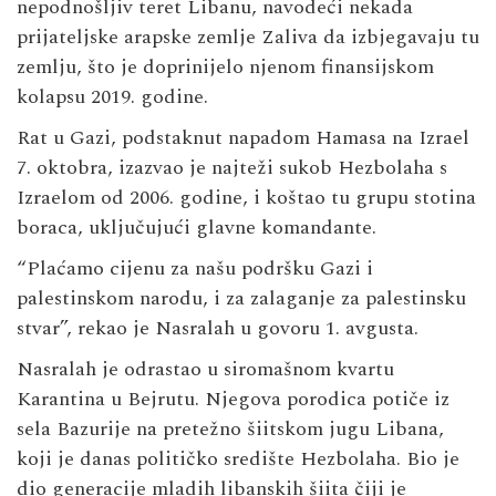
nepodnošljiv teret Libanu, navodeći nekada
prijateljske arapske zemlje Zaliva da izbjegavaju tu
zemlju, što je doprinijelo njenom finansijskom
kolapsu 2019. godine.
Rat u Gazi, podstaknut napadom Hamasa na Izrael
7. oktobra, izazvao je najteži sukob Hezbolaha s
Izraelom od 2006. godine, i koštao tu grupu stotina
boraca, uključujući glavne komandante.
“Plaćamo cijenu za našu podršku Gazi i
palestinskom narodu, i za zalaganje za palestinsku
stvar”, rekao je Nasralah u govoru 1. avgusta.
Nasralah je odrastao u siromašnom kvartu
Karantina u Bejrutu. Njegova porodica potiče iz
sela Bazurije na pretežno šiitskom jugu Libana,
koji je danas političko središte Hezbolaha. Bio je
dio generacije mladih libanskih šiita čiji je