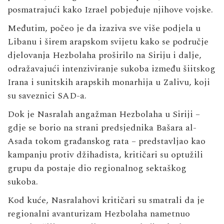
posmatrajući kako Izrael pobjeđuje njihove vojske.
Međutim, počeo je da izaziva sve više podjela u
Libanu i širem arapskom svijetu kako se područje
djelovanja Hezbolaha proširilo na Siriju i dalje,
odražavajući intenziviranje sukoba između šiitskog
Irana i sunitskih arapskih monarhija u Zalivu, koji
su saveznici SAD-a.
Dok je Nasralah angažman Hezbolaha u Siriji –
gdje se borio na strani predsjednika Bašara al-
Asada tokom građanskog rata – predstavljao kao
kampanju protiv džihadista, kritičari su optužili
grupu da postaje dio regionalnog sektaškog
sukoba.
Kod kuće, Nasralahovi kritičari su smatrali da je
regionalni avanturizam Hezbolaha nametnuo