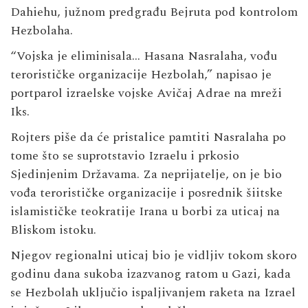
Dahiehu, južnom predgrađu Bejruta pod kontrolom
Hezbolaha.
“Vojska je eliminisala… Hasana Nasralaha, vođu
terorističke organizacije Hezbolah,” napisao je
portparol izraelske vojske Avičaj Adrae na mreži
Iks.
Rojters piše da će pristalice pamtiti Nasralaha po
tome što se suprotstavio Izraelu i prkosio
Sjedinjenim Državama. Za neprijatelje, on je bio
vođa terorističke organizacije i posrednik šiitske
islamističke teokratije Irana u borbi za uticaj na
Bliskom istoku.
Njegov regionalni uticaj bio je vidljiv tokom skoro
godinu dana sukoba izazvanog ratom u Gazi, kada
se Hezbolah uključio ispaljivanjem raketa na Izrael