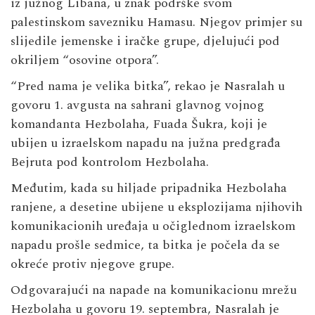
iz južnog Libana, u znak podrške svom
palestinskom savezniku Hamasu. Njegov primjer su
slijedile jemenske i iračke grupe, djelujući pod
okriljem “osovine otpora”.
“Pred nama je velika bitka”, rekao je Nasralah u
govoru 1. avgusta na sahrani glavnog vojnog
komandanta Hezbolaha, Fuada Šukra, koji je
ubijen u izraelskom napadu na južna predgrađa
Bejruta pod kontrolom Hezbolaha.
Međutim, kada su hiljade pripadnika Hezbolaha
ranjene, a desetine ubijene u eksplozijama njihovih
komunikacionih uređaja u očiglednom izraelskom
napadu prošle sedmice, ta bitka je počela da se
okreće protiv njegove grupe.
Odgovarajući na napade na komunikacionu mrežu
Hezbolaha u govoru 19. septembra, Nasralah je