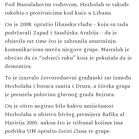
Pod Nasralahovim vođstvom, Hezbolah se takođe
sukobio s protivnicima kod kuće u Libanu.
On je 2008. optužio libansku vladu – koju su tada
podržavali Zapad i Saudijska Arabija – da je
objavila rat time što je zabranila unutrašnju
komunikacionu mrežu njegove grupe. Nasralah je
obećao da će “odsjeći ruku” koja je pokušala da je
demontira.
To je izazvalo četvorodnevni građanski rat između
Hezbolaha i boraca sunita i Druza, a šiitska grupa
je preuzela polovinu glavnog grada Bejruta.
On je oštro negirao bilo kakvu umiješanost
Hezbolaha u ubistvo bivšeg premijera Rafika al-
Haririja 2005. nakon što je tribunal kojima ima
podršku UN optužio četiri člana te grupe.