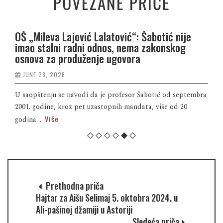
POVEZANE PRIČE
OŠ „Mileva Lajović Lalatović“: Šabotić nije
imao stalni radni odnos, nema zakonskog
osnova za produženje ugovora
JUNE 28, 2026
U saopštenju se navodi da je profesor Šabotić od septembra
2001. godine, kroz pet uzastopnih mandata, više od 20
Više
godina ...
Prethodna priča
Hajtar za Aišu Selimaj 5. oktobra 2024. u
Ali-pašinoj džamiji u Astoriji
Sledeća priča