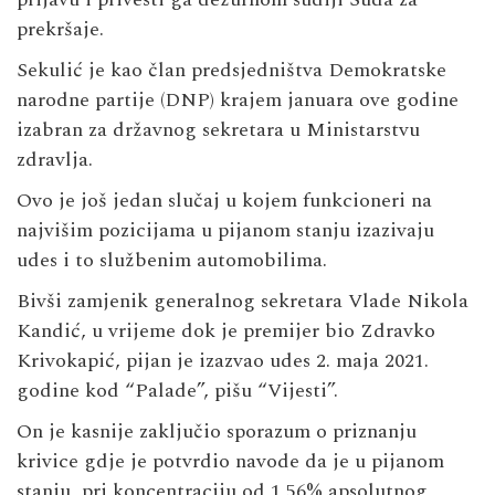
prekršaje.
Sekulić je kao član predsjedništva Demokratske
narodne partije (DNP) krajem januara ove godine
izabran za državnog sekretara u Ministarstvu
zdravlja.
Ovo je još jedan slučaj u kojem funkcioneri na
najvišim pozicijama u pijanom stanju izazivaju
udes i to službenim automobilima.
Bivši zamjenik generalnog sekretara Vlade Nikola
Kandić, u vrijeme dok je premijer bio Zdravko
Krivokapić, pijan je izazvao udes 2. maja 2021.
godine kod “Palade”, pišu “Vijesti”.
On je kasnije zaključio sporazum o priznanju
krivice gdje je potvrdio navode da je u pijanom
stanju, pri koncentraciju od 1,56% apsolutnog