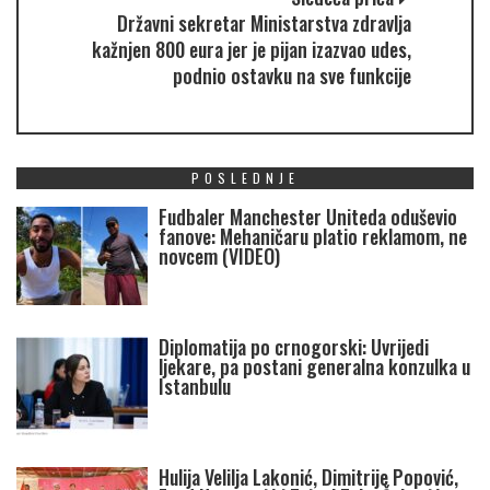
Državni sekretar Ministarstva zdravlja
kažnjen 800 eura jer je pijan izazvao udes,
podnio ostavku na sve funkcije
POSLEDNJE
Fudbaler Manchester Uniteda oduševio
fanove: Mehaničaru platio reklamom, ne
novcem (VIDEO)
Diplomatija po crnogorski: Uvrijedi
ljekare, pa postani generalna konzulka u
Istanbulu
Hulija Velilja Lakonić, Dimitrije Popović,