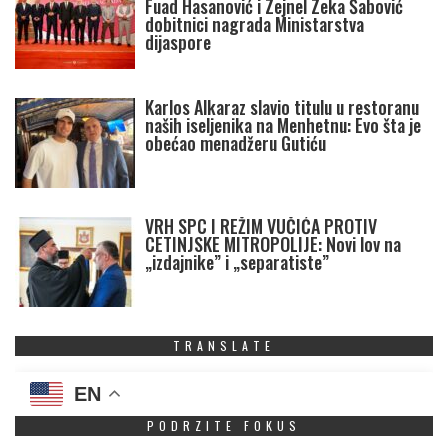
Fuad Hasanović i Zejnel Zeka Šabović
dobitnici nagrada Ministarstva
dijaspore
Karlos Alkaraz slavio titulu u restoranu
naših iseljenika na Menhetnu: Evo šta je
obećao menadžeru Gutiću
VRH SPC I REŽIM VUČIĆA PROTIV
CETINJSKE MITROPOLIJE: Novi lov na
„izdajnike” i „separatiste”
TRANSLATE
EN
PODRZITE FOKUS