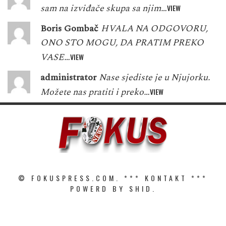
sam na izviđače skupa sa njim…
VIEW
Boris Gombač
HVALA NA ODGOVORU,
ONO STO MOGU, DA PRATIM PREKO
VASE…
VIEW
administrator
Nase sjediste je u Njujorku.
Možete nas pratiti i preko…
VIEW
© FOKUSPRESS.COM. ***
KONTAKT
***
POWERD BY SHID.