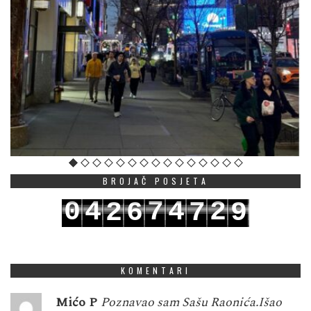
BROJAČ POSJETA
0
4
7
4
2
2
6
7
9
1
5
8
5
3
3
7
8
0
KOMENTARI
Mićo P
Poznavao sam Sašu Raonića.Išao