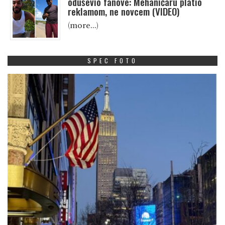
oduševio fanove: Mehaničaru platio
reklamom, ne novcem (VIDEO)
(more…)
SPEC FOTO