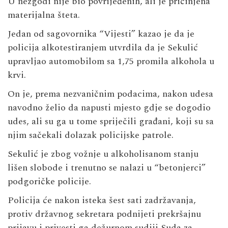
U nezgodi nije bio povrijeđenih, ali je pričinjena
materijalna šteta.
Jedan od sagovornika “Vijesti” kazao je da je
policija alkotestiranjem utvrdila da je Sekulić
upravljao automobilom sa 1,75 promila alkohola u
krvi.
On je, prema nezvaničnim podacima, nakon udesa
navodno želio da napusti mjesto gdje se dogodio
udes, ali su ga u tome spriječili građani, koji su sa
njim sačekali dolazak policijske patrole.
Sekulić je zbog vožnje u alkoholisanom stanju
lišen slobode i trenutno se nalazi u “betonjerci”
podgoričke policije.
Policija će nakon isteka šest sati zadržavanja,
protiv državnog sekretara podnijeti prekršajnu
prijavu i privesti ga dežurnom sudiji Suda za