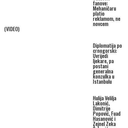
fanove:
Mehaničaru
platio
reklamom, ne
novcem
(VIDEO)
Diplomatija po
crnogorski:
Uvrijedi
ljekare, pa
postani
generalna
konzulka u
Istanbulu
Hulija Velilja
Lakonić,
Dimitrije
Popović, Fuad
Hasanović i
Zejnel Zeka