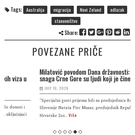
Tags:
Australija
migracija
Novi Zeland
odlazak
stanovništvo
Share:
POVEZANE PRIČE
Milatović povodom Dana državnosti: Najveća
snaga Crne Gore su ljudi koji je čine boljom
JULY 10, 2026
"Specijalni gosti prijema bili su predsjednica Republike
Slovenije Nataša Pirc Musar, predsjednik Republike
Više
Hrvatske Zor...