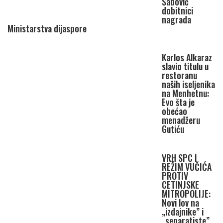
Šabović
dobitnici
nagrada
Ministarstva dijaspore
Karlos Alkaraz
slavio titulu u
restoranu
naših iseljenika
na Menhetnu:
Evo šta je
obećao
menadžeru
Gutiću
VRH SPC I
REŽIM VUČIĆA
PROTIV
CETINJSKE
MITROPOLIJE:
Novi lov na
„izdajnike” i
„separatiste”