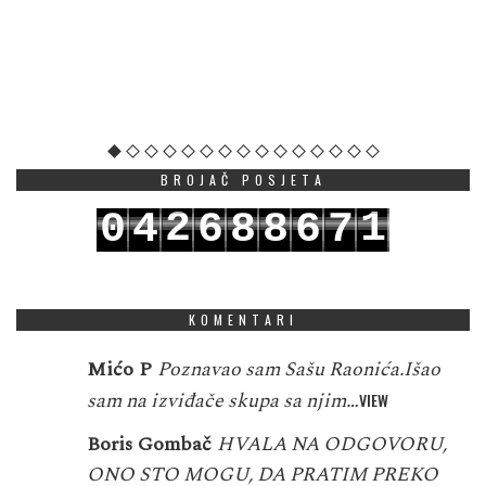
BROJAČ POSJETA
2
1
0
4
6
8
8
6
7
3
2
1
5
7
9
9
7
8
KOMENTARI
Mićo P
Poznavao sam Sašu Raonića.Išao
sam na izviđače skupa sa njim…
VIEW
Boris Gombač
HVALA NA ODGOVORU,
ONO STO MOGU, DA PRATIM PREKO