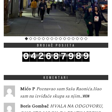
BROJAČ POSJETA
4
2
8
9
0
6
8
7
9
5
3
9
0
1
7
9
8
0
KOMENTARI
Mićo P
Poznavao sam Sašu Raonića.Išao
sam na izviđače skupa sa njim…
VIEW
Boris Gombač
HVALA NA ODGOVORU,