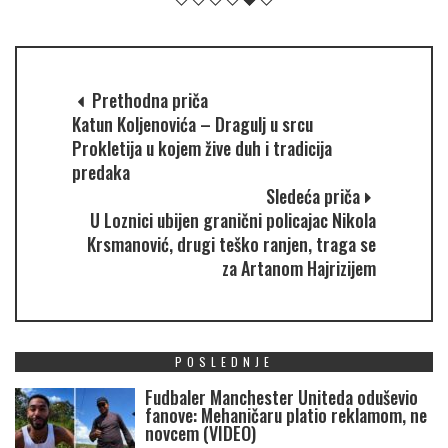
Prethodna priča
Katun Koljenovića – Dragulj u srcu
Prokletija u kojem žive duh i tradicija
predaka
Sledeća priča
U Loznici ubijen granični policajac Nikola
Krsmanović, drugi teško ranjen, traga se
za Artanom Hajrizijem
POSLEDNJE
Fudbaler Manchester Uniteda oduševio
fanove: Mehaničaru platio reklamom, ne
novcem (VIDEO)