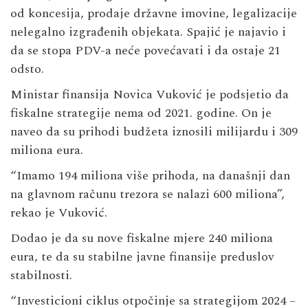
od koncesija, prodaje državne imovine, legalizacije
nelegalno izgrađenih objekata. Spajić je najavio i
da se stopa PDV-a neće povećavati i da ostaje 21
odsto.
Ministar finansija Novica Vuković je podsjetio da
fiskalne strategije nema od 2021. godine. On je
naveo da su prihodi budžeta iznosili milijardu i 309
miliona eura.
“Imamo 194 miliona više prihoda, na današnji dan
na glavnom računu trezora se nalazi 600 miliona”,
rekao je Vuković.
Dodao je da su nove fiskalne mjere 240 miliona
eura, te da su stabilne javne finansije preduslov
stabilnosti.
“Investicioni ciklus otpočinje sa strategijom 2024 –