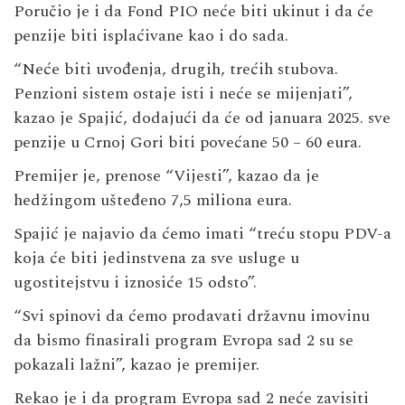
Poručio je i da Fond PIO neće biti ukinut i da će
penzije biti isplaćivane kao i do sada.
“Neće biti uvođenja, drugih, trećih stubova.
Penzioni sistem ostaje isti i neće se mijenjati”,
kazao je Spajić, dodajući da će od januara 2025. sve
penzije u Crnoj Gori biti povećane 50 – 60 eura.
Premijer je, prenose “Vijesti”, kazao da je
hedžingom ušteđeno 7,5 miliona eura.
Spajić je najavio da ćemo imati “treću stopu PDV-a
koja će biti jedinstvena za sve usluge u
ugostitejstvu i iznosiće 15 odsto”.
“Svi spinovi da ćemo prodavati državnu imovinu
da bismo finasirali program Evropa sad 2 su se
pokazali lažni”, kazao je premijer.
Rekao je i da program Evropa sad 2 neće zavisiti