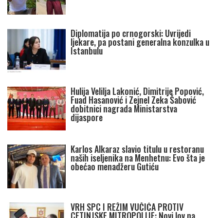
Diplomatija po crnogorski: Uvrijedi
ljekare, pa postani generalna konzulka u
Istanbulu
Hulija Velilja Lakonić, Dimitrije Popović,
Fuad Hasanović i Zejnel Zeka Šabović
dobitnici nagrada Ministarstva
dijaspore
Karlos Alkaraz slavio titulu u restoranu
naših iseljenika na Menhetnu: Evo šta je
obećao menadžeru Gutiću
VRH SPC I REŽIM VUČIĆA PROTIV
CETINJSKE MITROPOLIJE: Novi lov na