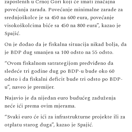
zaposlenih u Crnoj Gori koji će imati značajna
povećanja zarada. Povećanje minimalne zarade za
srednjoškolce je sa 450 na 600 eura, povećanje
visokoškolcima biće sa 450 na 800 eura”, kazao je
Spajić.
On je dodao da je fiskalna situacija nikad bolja, da
je BDP dug smanjen sa 100 odsto na 55 odsto.
“Ovom fiskalnom satrategijom predviđeno da
sledeće tri godine dug po BDP-u bude oko 60
odsto i da fiskalni deficit bude tri odsto po BDP-
u”, naveo je premijer.
Najavio je da nijedan euro budućeg zaduženja
neće ići prema ovim mjerama.
“Svaki euro će ići za infrastrukturne projekte ili za
otplatu starog duga”, kazao je Spajić.