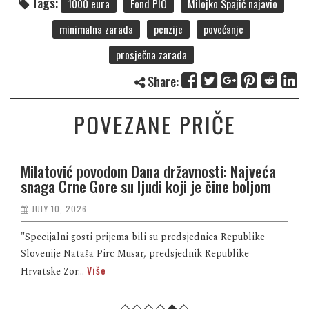
Tags:
1000 eura
Fond PIO
Milojko Spajić najavio
minimalna zarada
penzije
povećanje
prosječna zarada
Share:
POVEZANE PRIČE
Milatović povodom Dana državnosti: Najveća
snaga Crne Gore su ljudi koji je čine boljom
JULY 10, 2026
"Specijalni gosti prijema bili su predsjednica Republike
Slovenije Nataša Pirc Musar, predsjednik Republike
Više
Hrvatske Zor...