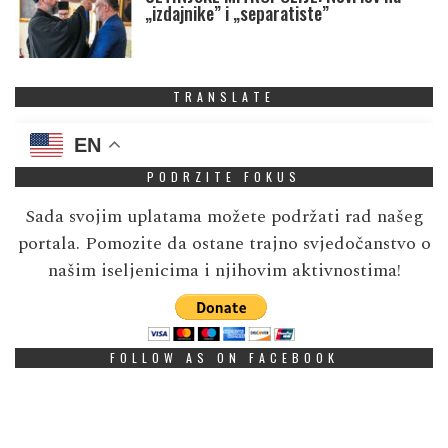
„izdajnike” i „separatiste”
TRANSLATE
EN
PODRZITE FOKUS
Sada svojim uplatama možete podržati rad našeg
portala. Pomozite da ostane trajno svjedočanstvo o
našim iseljenicima i njihovim aktivnostima!
FOLLOW AS ON FACEBOOK