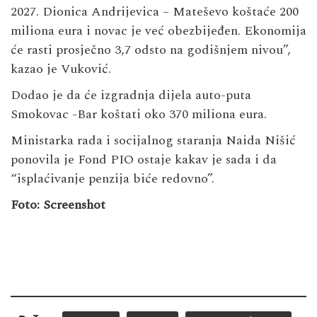
2027. Dionica Andrijevica – Mateševo koštaće 200
miliona eura i novac je već obezbijeđen. Ekonomija
će rasti prosječno 3,7 odsto na godišnjem nivou”,
kazao je Vuković.
Dodao je da će izgradnja dijela auto-puta
Smokovac -Bar koštati oko 370 miliona eura.
Ministarka rada i socijalnog staranja Naida Nišić
ponovila je Fond PIO ostaje kakav je sada i da
“isplaćivanje penzija biće redovno”.
Foto: Screenshot