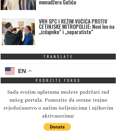
menadžeru Gutiću
VRH SPC I REŽIM VUČIĆA PROTIV
CETINJSKE MITROPOLIJE: Novi lov na
„izdajnike” i „separatiste”
TRANSLATE
EN
PODRZITE FOKUS
Sada svojim uplatama možete podržati rad
našeg portala. Pomozite da ostane trajno
svjedočanstvo o našim iseljenicima i njihovim
aktivnostima!