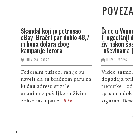
POVEZA
Skandal koji je potresao
Čudo u Venec
eBay: Bračni par dobio 48,7
Trogodišnji 
miliona dolara zbog
živ nakon še
kampanje terora
ruševinama 
JULY 28, 2026
JULY 1, 2026
Federalni tužioci ranije su
Video snimci
naveli da su bračnom paru na
događaja pri
kućnu adresu stizale
trenutke i od
anonimne pošiljke sa živim
spasioca dok 
žoharima i pauc...
sigurno. Dese
Više