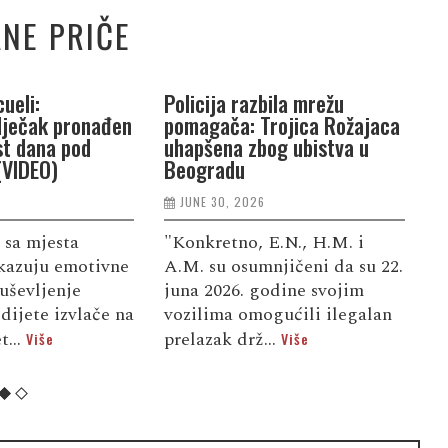
NE PRIČE
ueli:
Policija razbila mrežu
P
dječak pronađen
pomagača: Trojica Rožajaca
G
st dana pod
uhapšena zbog ubistva u
n
(VIDEO)
Beogradu
j
JUNE 30, 2026
 sa mjesta
"Konkretno, E.N., H.M. i
S
kazuju emotivne
A.M. su osumnjičeni da su 22.
d
uševljenje
juna 2026. godine svojim
u
dijete izvlače na
vozilima omogućili ilegalan
f
t...
prelazak drž...
d
Više
Više