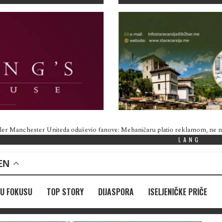
ler Manchester Uniteda oduševio fanove: Mehaničaru platio reklamom, ne
LANG
EN
U FOKUSU
TOP STORY
DIJASPORA
ISELJENIČKE PRIČE