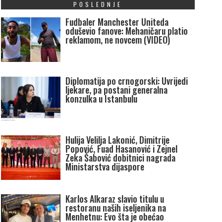
POSLEDNJE
Fudbaler Manchester Uniteda
oduševio fanove: Mehaničaru platio
reklamom, ne novcem (VIDEO)
Diplomatija po crnogorski: Uvrijedi
ljekare, pa postani generalna
konzulka u Istanbulu
Hulija Velilja Lakonić, Dimitrije
Popović, Fuad Hasanović i Zejnel
Zeka Šabović dobitnici nagrada
Ministarstva dijaspore
Karlos Alkaraz slavio titulu u
restoranu naših iseljenika na
Menhetnu: Evo šta je obećao