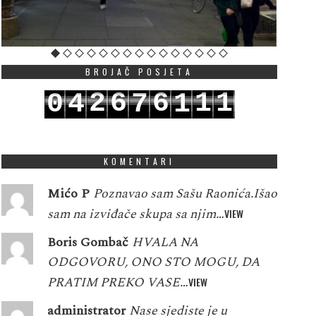
BROJAČ POSJETA
2
6
6
1
1
0
4
7
1
3
7
7
2
2
1
5
8
2
KOMENTARI
Mićo P
Poznavao sam Sašu Raonića.Išao
sam na izviđače skupa sa njim…
VIEW
Boris Gombač
HVALA NA
ODGOVORU, ONO STO MOGU, DA
PRATIM PREKO VASE…
VIEW
administrator
Nase sjediste je u