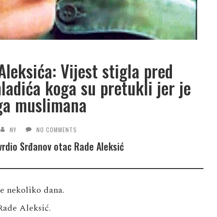
eksića: Vijest stigla pred
adića koga su pretukli jer je
ga muslimana
NY
NO COMMENTS
tvrdio Srđanov otac Rade Aleksić
e nekoliko dana.
Rade Aleksić.