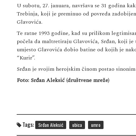
U subotu, 27. januara, navršava se 31 godina kak
Trebinja, koji je preminuo od povreda zadobijen
Glavovića.
Te ratne 1993 godine, kad su prilikom legtimisan
počela da maltretiraju Glavovića, Srđan, koji je
umjesto Glavovića dobio batine od kojih je nak
“Kurir”.
Srđan je svojim herojskim činom postao sinonim za
Foto: Srđan Aleksić (društvene mreže)
Tags:
Srđan Aleksić
ubica
umro