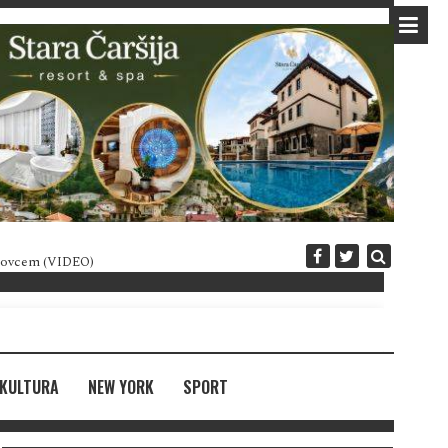
 novcem (VIDEO)
Diplomatija po crnogorski
KULTURA
NEW YORK
SPORT