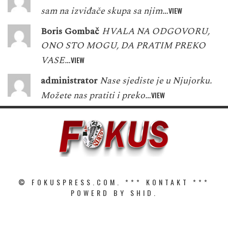
sam na izviđače skupa sa njim…
VIEW
Boris Gombač
HVALA NA ODGOVORU,
ONO STO MOGU, DA PRATIM PREKO
VASE…
VIEW
administrator
Nase sjediste je u Njujorku.
Možete nas pratiti i preko…
VIEW
© FOKUSPRESS.COM. ***
KONTAKT
***
POWERD BY SHID.