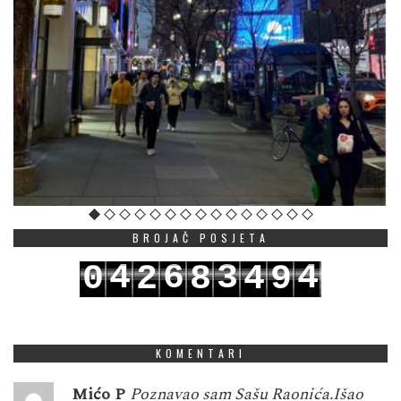
BROJAČ POSJETA
4
6
3
4
0
2
8
4
9
5
7
4
5
1
3
9
5
0
KOMENTARI
Mićo P
Poznavao sam Sašu Raonića.Išao