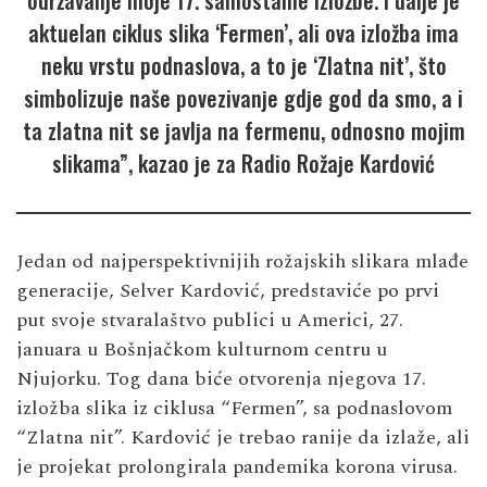
održavanje moje 17. samostalne izložbe. I dalje je
aktuelan ciklus slika ‘Fermen’, ali ova izložba ima
neku vrstu podnaslova, a to je ‘Zlatna nit’, što
simbolizuje naše povezivanje gdje god da smo, a i
ta zlatna nit se javlja na fermenu, odnosno mojim
slikama”, kazao je za Radio Rožaje Kardović
Jedan od najperspektivnijih rožajskih slikara mlađe
generacije, Selver Kardović, predstaviće po prvi
put svoje stvaralaštvo publici u Americi, 27.
januara u Bošnjačkom kulturnom centru u
Njujorku. Tog dana biće otvorenja njegova 17.
izložba slika iz ciklusa “Fermen”, sa podnaslovom
“Zlatna nit”. Kardović je trebao ranije da izlaže, ali
je projekat prolongirala pandemika korona virusa.