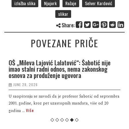
izložba slika
Njujork
Rožaje
Selver Kardović
slikar
Share:
POVEZANE PRIČE
OŠ „Mileva Lajović Lalatović“: Šabotić nije
imao stalni radni odnos, nema zakonskog
osnova za produženje ugovora
JUNE 28, 2026
U saopštenju se navodi da je profesor Šabotić od septembra
2001. godine, kroz pet uzastopnih mandata, više od 20
Više
godina ...