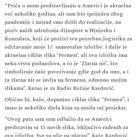
“Priča o mom predstavljanju u Americi je aktuelna
već nekoliko godina, ali sam bio spriječen zbog
pandemije i najzad smo došli do realizacije, na
poziv naših udruženja dijaspore u Njujorku i
Konzulata, koji će prožiti svu potrebnu logistiku za
održavanje moje 17. samostalne izložbe. I dalje je
aktuelan ciklus slika ‘Fermen’, ali ova izložba ima
neku vrstu podnaslova, a to je ‘Zlatna nit’, što
simbolizuje naše povezivanje gdje god da smo, a i
ta zlatna nit se javlja na fermenu, odnosno mojim
slikama”, kazao je za Radio Rožaje Kardović.
Obično bi, kaže, dopunjao ciklus slika “Fermen”, i
imao je nekoliko djela koja su nosila taj projekat.
“Ovog puta sam sam odlučio da se Americi
predstavim sa 15 novih slika, isključivo rađenih za
ovu izložbu. Sve su ulje na platnu”, kaže Kardović.