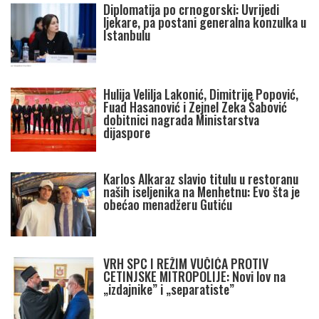
Diplomatija po crnogorski: Uvrijedi
ljekare, pa postani generalna konzulka u
Istanbulu
Hulija Velilja Lakonić, Dimitrije Popović,
Fuad Hasanović i Zejnel Zeka Šabović
dobitnici nagrada Ministarstva
dijaspore
Karlos Alkaraz slavio titulu u restoranu
naših iseljenika na Menhetnu: Evo šta je
obećao menadžeru Gutiću
VRH SPC I REŽIM VUČIĆA PROTIV
CETINJSKE MITROPOLIJE: Novi lov na
„izdajnike” i „separatiste”