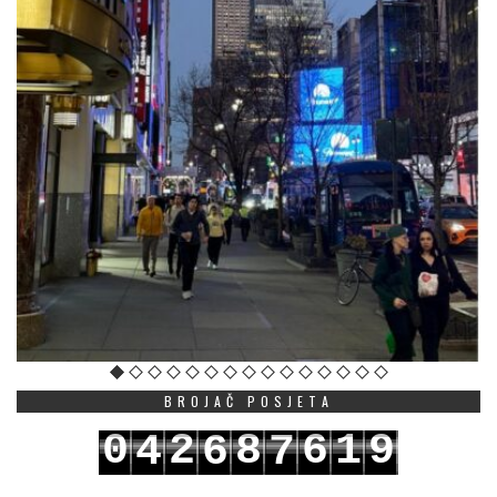
BROJAČ POSJETA
0
2
8
6
1
9
4
6
7
1
3
9
7
2
0
5
7
8