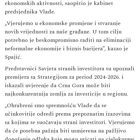
ekonomskih aktivnosti, saopštio je kabinet
predsjednika Vlade.
„Vjerujemo u ekonomske promjene i stvaranje
novih vrijednosti za naše građane. U tom cilju
potrebno je beskompromisno raditi na eliminaciji
neformalne ekonomije i biznis barijera”, kazao je
Spajić.
Predstavnici Savjeta stranih investitora su upoznali
premijera sa Strategijom za period 2024-2026. i
iskazali uvjerenje da Crna Gora može biti
najkonkurentnija zemlja za investicije u regionu.
„Ohrabreni smo spremnošću Vlade da se
učinkovitije odredi prema prepoznatim izazovima
sa kojima se suočavaju strani investitori. Vjerujemo
da će posebna pažnja biti usmjerena na pažljivo
donošenje odluka koje mogu uticati na cjelokupnu