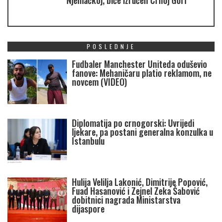
Njemačkoj, biće izručen Crnoj Gori
POSLEDNJE
Fudbaler Manchester Uniteda oduševio
fanove: Mehaničaru platio reklamom, ne
novcem (VIDEO)
Diplomatija po crnogorski: Uvrijedi
ljekare, pa postani generalna konzulka u
Istanbulu
Hulija Velilja Lakonić, Dimitrije Popović,
Fuad Hasanović i Zejnel Zeka Šabović
dobitnici nagrada Ministarstva
dijaspore