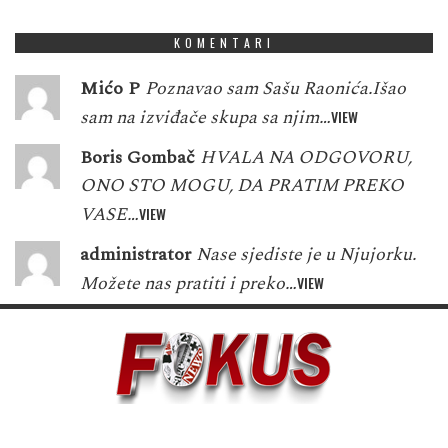
KOMENTARI
Mićo P
Poznavao sam Sašu Raonića.Išao
sam na izviđače skupa sa njim…
VIEW
Boris Gombač
HVALA NA ODGOVORU,
ONO STO MOGU, DA PRATIM PREKO
VASE…
VIEW
administrator
Nase sjediste je u Njujorku.
Možete nas pratiti i preko…
VIEW