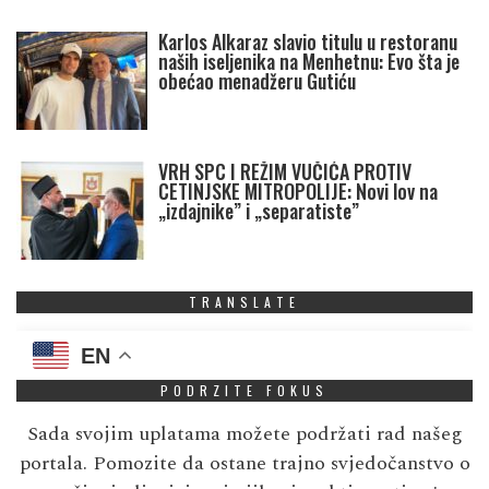
Karlos Alkaraz slavio titulu u restoranu
naših iseljenika na Menhetnu: Evo šta je
obećao menadžeru Gutiću
VRH SPC I REŽIM VUČIĆA PROTIV
CETINJSKE MITROPOLIJE: Novi lov na
„izdajnike” i „separatiste”
TRANSLATE
EN
PODRZITE FOKUS
Sada svojim uplatama možete podržati rad našeg
portala. Pomozite da ostane trajno svjedočanstvo o