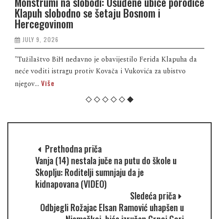
IM VUČIĆA PROTIV CETINJSKE
Potresni detalji n
ovi lov na „izdajnike” i
Preživjeli bosans
identifikovali tije
JULY 27, 2026
a da je prošlog četvrtka u Patrijaršijskom
U ovoj nesreći stradal
itropolit budimljansko-nikšićki
Nermin Talam, Almir Kri
Više
smrt...
Prethodna priča
Vanja (14) nestala juče na putu do škole u
Skoplju: Roditelji sumnjaju da je
kidnapovana (VIDEO)
Sledeća priča
Odbjegli Rožajac Elsan Ramović uhapšen u