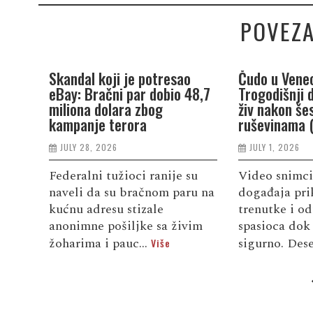
POVEZA
Skandal koji je potresao
Čudo u Venec
eBay: Bračni par dobio 48,7
Trogodišnji 
miliona dolara zbog
živ nakon še
kampanje terora
ruševinama 
JULY 28, 2026
JULY 1, 2026
Federalni tužioci ranije su
Video snimci
naveli da su bračnom paru na
događaja pri
kućnu adresu stizale
trenutke i od
anonimne pošiljke sa živim
spasioca dok 
žoharima i pauc...
sigurno. Dese
Više