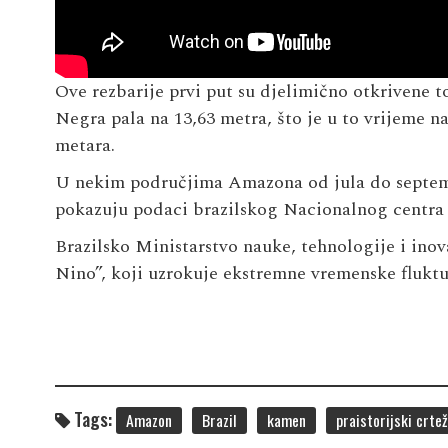
Ove rezbarije prvi put su djelimično otkrivene 
Negra pala na 13,63 metra, što je u to vrijeme na
metara.
U nekim područjima Amazona od jula do septemb
pokazuju podaci brazilskog Nacionalnog centra 
Brazilsko Ministarstvo nauke, tehnologije i ino
Nino”, koji uzrokuje ekstremne vremenske fluktua
Tags:
Amazon
Brazil
kamen
praistorijski crtež