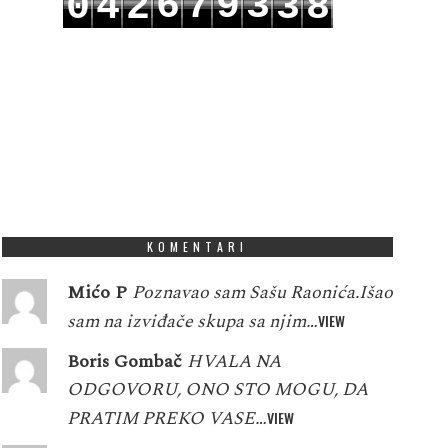
6
7
9
3
0
4
2
3
8
7
8
0
4
1
5
3
4
9
KOMENTARI
Mićo P
Poznavao sam Sašu Raonića.Išao
sam na izviđače skupa sa njim…
VIEW
Boris Gombač
HVALA NA
ODGOVORU, ONO STO MOGU, DA
PRATIM PREKO VASE…
VIEW