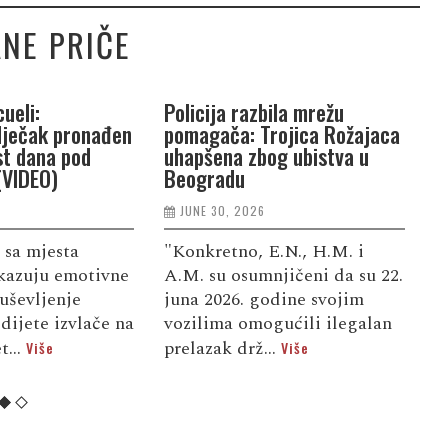
NE PRIČE
ueli:
Policija razbila mrežu
P
dječak pronađen
pomagača: Trojica Rožajaca
G
st dana pod
uhapšena zbog ubistva u
n
(VIDEO)
Beogradu
j
JUNE 30, 2026
 sa mjesta
"Konkretno, E.N., H.M. i
S
kazuju emotivne
A.M. su osumnjičeni da su 22.
d
uševljenje
juna 2026. godine svojim
u
dijete izvlače na
vozilima omogućili ilegalan
f
t...
prelazak drž...
d
Više
Više