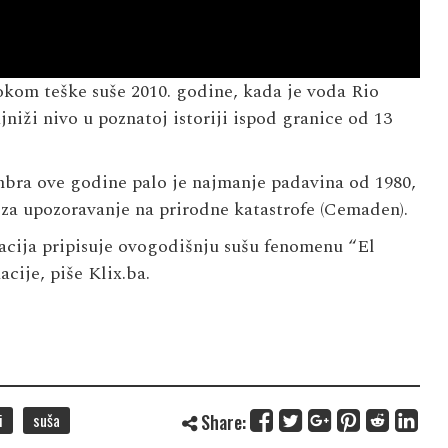
tokom teške suše 2010. godine, kada je voda Rio
jniži nivo u poznatoj istoriji ispod granice od 13
ra ove godine palo je najmanje padavina od 1980,
za upozoravanje na prirodne katastrofe (Cemaden).
vacija pripisuje ovogodišnju sušu fenomenu “El
cije, piše Klix.ba.
i
suša
Share: