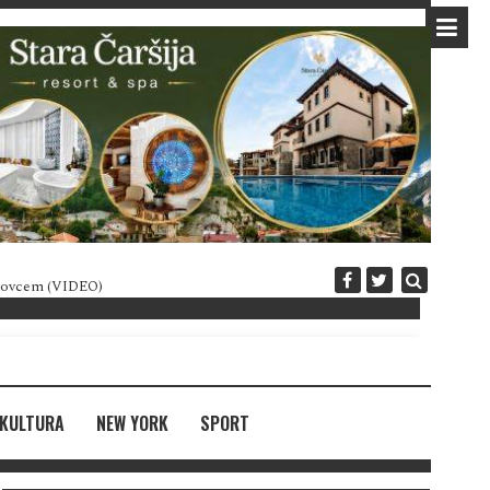
 novcem (VIDEO)
Diplomatija po crnogorski
KULTURA
NEW YORK
SPORT