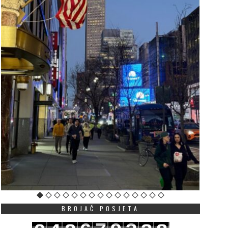
ut u EU kao povratak na
OŠ „Mileva Lajović
azimestan: Mandić
Lalatović“: Šabotić nij
astavlja da “čisti” državne
stalni radni odnos, ne
ubileje od njihove suštine
zakonskog osnova za
produženje ugovora
JUNE 30, 2026
JUNE 28, 2026
agovornici “Vijesti” ukazuju
U saopštenju se navodi
a, dok identitetski simboli
profesor Šabotić od
 Crnoj Gori više ne
septembra 2001. godine
unkcionišu kao znakovi
pet uzastopnih mandata
ruštvene integr...
Više
od 20 godina ...
Više
BROJAČ POSJETA