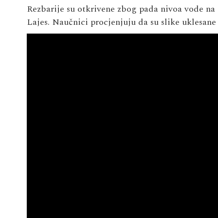
Rezbarije su otkrivene zbog pada nivoa vode na
Lajes. Naučnici procjenjuju da su slike uklesane