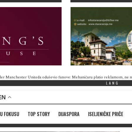
ler Manchester Uniteda oduševio fanove: Mehaničaru platio reklamom, ne
LANG
EN
U FOKUSU
TOP STORY
DIJASPORA
ISELJENIČKE PRIČE