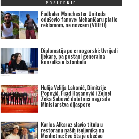
POSLEDNJE
Fudbaler Manchester Uniteda
oduševio fanove: Mehaničaru platio
reklamom, ne novcem (VIDEO)
Diplomatija po crnogorski: Uvrijedi
ljekare, pa postani generalna
konzulka u Istanbulu
Hulija Velilja Lakonić, Dimitrije
Popović, Fuad Hasanović i Zejnel
Zeka Šabović dobitnici nagrada
Ministarstva dijaspore
Karlos Alkaraz slavio titulu u
restoranu naših iseljenika na
Menhetnu: Evo šta je obećao