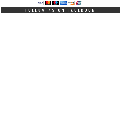
FOLLOW AS ON FACEBOOK
rofesorica sa Columbije
Zohran Mamdani odbio
ručila gradonačelniku New
dolazak na Izraelsku p
orka dres Edina Džeka:
u Njujorku, uslijedile 
Priča Zmajeva inspiriše
reakcije
ijeli svijet“
MAY 28, 2026
JUNE 16, 2026
Prvi put poslije više od
Bilo mi je izuzetno
decenija jedan gradona
adovoljstvo da ovjekovječim
Njujorka neće prisustv