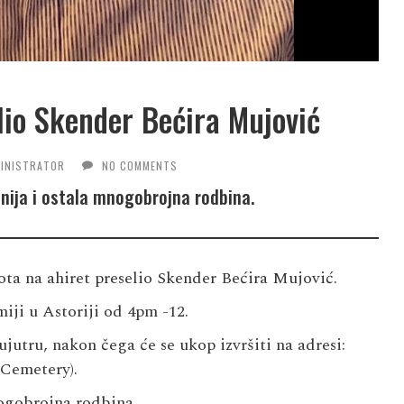
lio Skender Bećira Mujović
INISTRATOR
NO COMMENTS
anija i ostala mnogobrojna rodbina.
vota na ahiret preselio Skender Bećira Mujović.
miji u Astoriji od 4pm -12.
ujutru, nakon čega će se ukop izvršiti na adresi:
 Cemetery
).
nogobrojna rodbina.