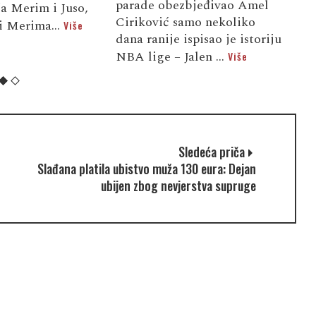
parade obezbjeđivao Amel
o
ća Merim i Juso,
Ciriković samo nekoliko
g
i Merima...
Više
dana ranije ispisao je istoriju
k
NBA lige – Jalen ...
Više
r
Sledeća priča
Slađana platila ubistvo muža 130 eura: Dejan
ubijen zbog nevjerstva supruge