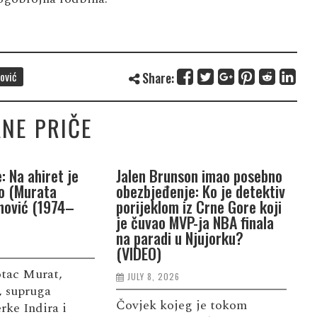
ović
Share:
NE PRIČE
: Na ahiret je
Jalen Brunson imao posebno
P
jo (Murata
obezbjeđenje: Ko je detektiv
u
nović (1974–
porijeklom iz Crne Gore koji
Y
je čuvao MVP-ja NBA finala
„
na paradi u Njujorku?
c
(VIDEO)
otac Murat,
JULY 8, 2026
„
, supruga
Čovjek kojeg je tokom
z
rke Indira i