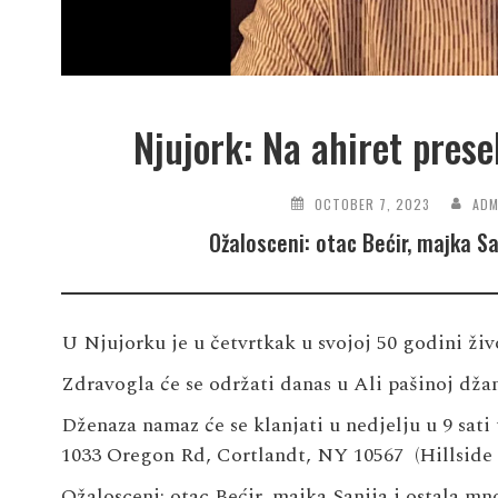
Njujork: Na ahiret prese
OCTOBER 7, 2023
ADM
Ožalosceni: otac Bećir, majka S
U Njujorku je u četvrtkak u svojoj 50 godini ži
Zdravogla će se održati danas u Ali pašinoj dža
Dženaza namaz će se klanjati u nedjelju u 9 sati 
1033 Oregon Rd, Cortlandt, NY 10567 (
Hillside
Ožalosceni: otac Bećir, majka Sanija i ostala m