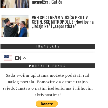
menadžeru Gutiću
VRH SPC I REŽIM VUČIĆA PROTIV
CETINJSKE MITROPOLIJE: Novi lov na
„izdajnike” i „separatiste”
TRANSLATE
EN
PODRZITE FOKUS
Sada svojim uplatama možete podržati rad
našeg portala. Pomozite da ostane trajno
svjedočanstvo o našim iseljenicima i njihovim
aktivnostima!