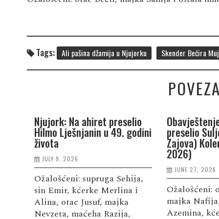
Tags:
Ali pašina džamija u Njujorku
Skender Bećira Muj
POVEZA
Njujork: Na ahiret preselio
Obavještenje
Hilmo Lješnjanin u 49. godini
preselio Sul
života
Zajova) Kole
2026)
JULY 9, 2026
JUNE 27, 2026
Ožalošćeni: supruga Sehija,
Ožalošćeni: 
sin Emir, kćerke Merlina i
majka Nafija
Alina, otac Jusuf, majka
Azemina, kće
Nevzeta, maćeha Razija,