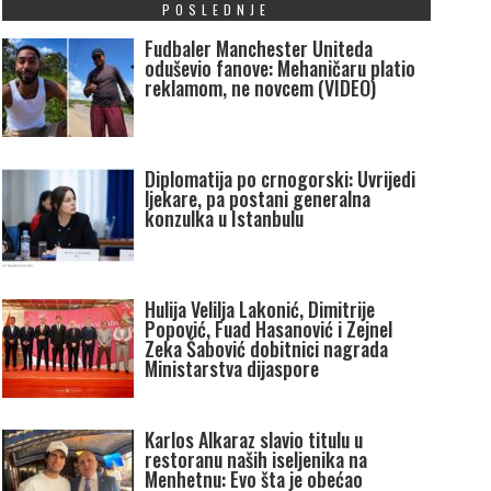
POSLEDNJE
Fudbaler Manchester Uniteda
oduševio fanove: Mehaničaru platio
reklamom, ne novcem (VIDEO)
Diplomatija po crnogorski: Uvrijedi
ljekare, pa postani generalna
konzulka u Istanbulu
Hulija Velilja Lakonić, Dimitrije
Popović, Fuad Hasanović i Zejnel
Zeka Šabović dobitnici nagrada
Ministarstva dijaspore
Karlos Alkaraz slavio titulu u
restoranu naših iseljenika na
Menhetnu: Evo šta je obećao