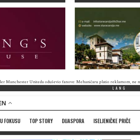
ler Manchester Uniteda oduševio fanove: Mehaničaru platio reklamom, ne
LANG
EN
U FOKUSU
TOP STORY
DIJASPORA
ISELJENIČKE PRIČE