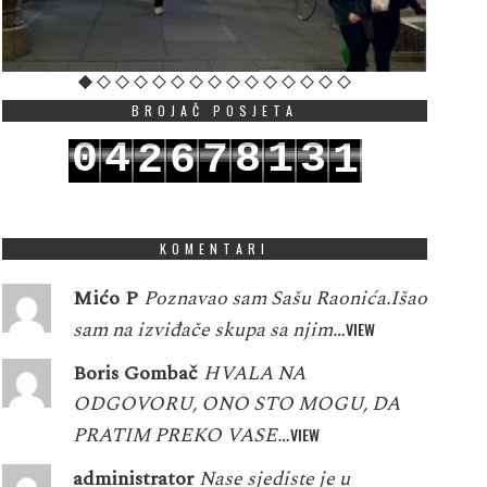
BROJAČ POSJETA
0
4
8
1
3
2
6
7
1
1
5
9
2
4
3
7
8
2
KOMENTARI
Mićo P
Poznavao sam Sašu Raonića.Išao
sam na izviđače skupa sa njim…
VIEW
Boris Gombač
HVALA NA
ODGOVORU, ONO STO MOGU, DA
PRATIM PREKO VASE…
VIEW
administrator
Nase sjediste je u