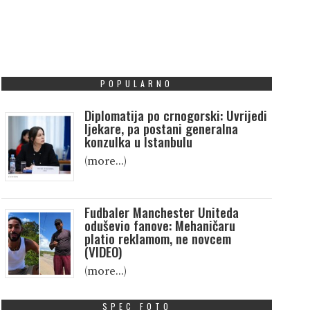
smijeh i sreću
čuvenoj Izraelskoj para
radonačelnika Mamdanija
Odluka...
Više
ada je vidio dres
eprezenta...
Više
POPULARNO
Diplomatija po crnogorski: Uvrijedi
ljekare, pa postani generalna
konzulka u Istanbulu
(more…)
Fudbaler Manchester Uniteda
oduševio fanove: Mehaničaru
platio reklamom, ne novcem
(VIDEO)
(more…)
SPEC FOTO