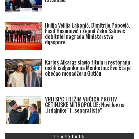
Hulija Velilja Lakonić, Dimitrije Popović,
Fuad Hasanović i Zejnel Zeka Šabović
dobitnici nagrada Ministarstva
dijaspore
Karlos Alkaraz slavio titulu u restoranu
naših iseljenika na Menhetnu: Evo šta je
obećao menadžeru Gutiću
VRH SPC I REŽIM VUČIĆA PROTIV
CETINJSKE MITROPOLIJE: Novi lov na
„izdajnike” i „separatiste”
TRANSLATE