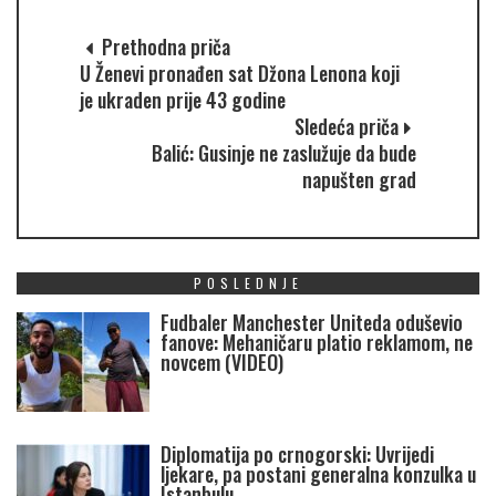
Prethodna priča
U Ženevi pronađen sat Džona Lenona koji
je ukraden prije 43 godine
Sledeća priča
Balić: Gusinje ne zaslužuje da bude
napušten grad
POSLEDNJE
Fudbaler Manchester Uniteda oduševio
fanove: Mehaničaru platio reklamom, ne
novcem (VIDEO)
Diplomatija po crnogorski: Uvrijedi
ljekare, pa postani generalna konzulka u
Istanbulu