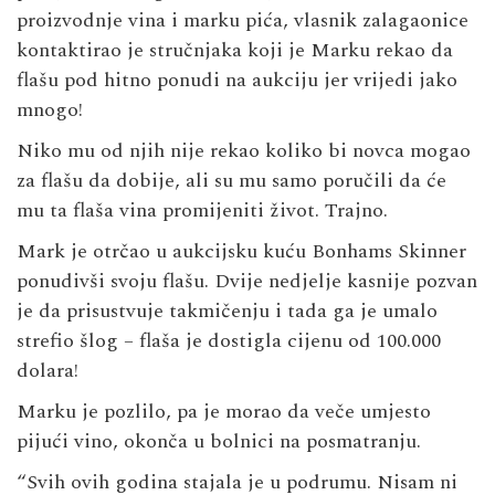
proizvodnje vina i marku pića, vlasnik zalagaonice
kontaktirao je stručnjaka koji je Marku rekao da
flašu pod hitno ponudi na aukciju jer vrijedi jako
mnogo!
Niko mu od njih nije rekao koliko bi novca mogao
za flašu da dobije, ali su mu samo poručili da će
mu ta flaša vina promijeniti život. Trajno.
Mark je otrčao u aukcijsku kuću Bonhams Skinner
ponudivši svoju flašu. Dvije nedjelje kasnije pozvan
je da prisustvuje takmičenju i tada ga je umalo
strefio šlog – flaša je dostigla cijenu od 100.000
dolara!
Marku je pozlilo, pa je morao da veče umjesto
pijući vino, okonča u bolnici na posmatranju.
“Svih ovih godina stajala je u podrumu. Nisam ni