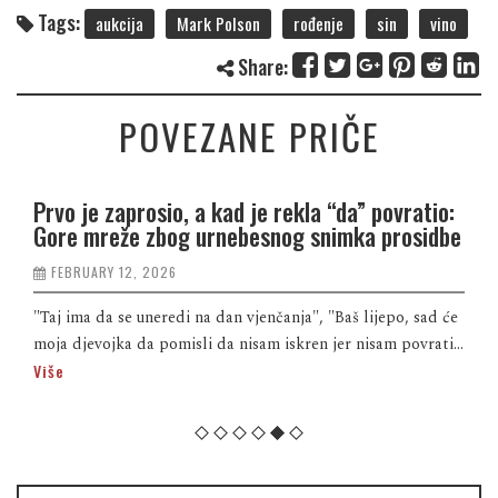
Tags:
aukcija
Mark Polson
rođenje
sin
vino
Share:
POVEZANE PRIČE
Prvo je zaprosio, a kad je rekla “da” povratio:
Gore mreže zbog urnebesnog snimka prosidbe
FEBRUARY 12, 2026
"Taj ima da se uneredi na dan vjenčanja", "Baš lijepo, sad će
moja djevojka da pomisli da nisam iskren jer nisam povrati...
Više