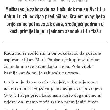
NY
NO COMMENTS
OCTOBER 3, 2023
Muškarac je zaboravio na flašu dok mu se život i u
dobru i u zlu odvijao pred očima. Krajem ovog ljeta,
prije samo petnaestak dana, sređujući podrum u
kući, primijetio je u jednom sanduku i tu flašu
Kada mu se rodio sin, a on pokušavao da postane
uspješan slikar, Mark Paulson je kupio sebi vino
čisto da mu sve krene kako treba. Pola vijeka
kasnije, sreća mu je zakucala na vrata.
Paulson je danas srećan čovjek, a do prije samo
nekoliko mjeseci jedva je sastavljao kraj s krajem.
Ovo je lijepa priča kako nam nešto čega nismo ni
svjesni da imamo može trajno promijeniti život.