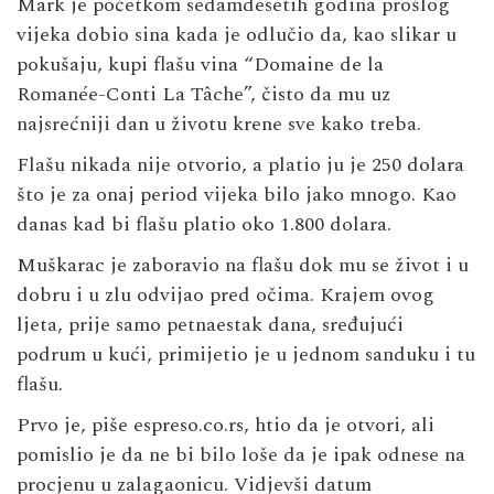
Mark je početkom sedamdesetih godina prošlog
vijeka dobio sina kada je odlučio da, kao slikar u
pokušaju, kupi flašu vina “Domaine de la
Romanée-Conti La Tâche”, čisto da mu uz
najsrećniji dan u životu krene sve kako treba.
Flašu nikada nije otvorio, a platio ju je 250 dolara
što je za onaj period vijeka bilo jako mnogo. Kao
danas kad bi flašu platio oko 1.800 dolara.
Muškarac je zaboravio na flašu dok mu se život i u
dobru i u zlu odvijao pred očima. Krajem ovog
ljeta, prije samo petnaestak dana, sređujući
podrum u kući, primijetio je u jednom sanduku i tu
flašu.
Prvo je, piše espreso.co.rs, htio da je otvori, ali
pomislio je da ne bi bilo loše da je ipak odnese na
procjenu u zalagaonicu. Vidjevši datum