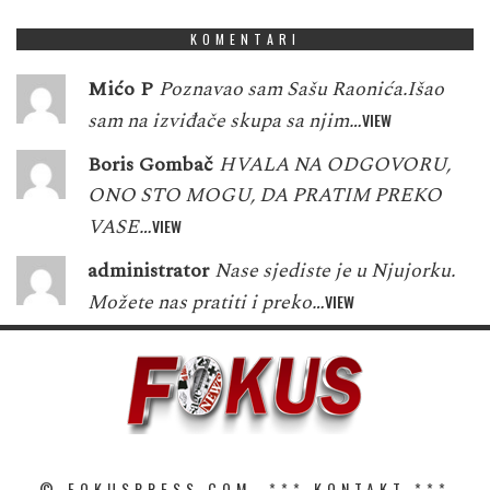
KOMENTARI
Mićo P
Poznavao sam Sašu Raonića.Išao
sam na izviđače skupa sa njim…
VIEW
Boris Gombač
HVALA NA ODGOVORU,
ONO STO MOGU, DA PRATIM PREKO
VASE…
VIEW
administrator
Nase sjediste je u Njujorku.
Možete nas pratiti i preko…
VIEW
© FOKUSPRESS.COM. ***
KONTAKT
***