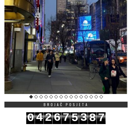
BROJAČ POSJETA
4
2
6
7
3
0
5
8
7
5
3
7
8
4
1
6
9
8