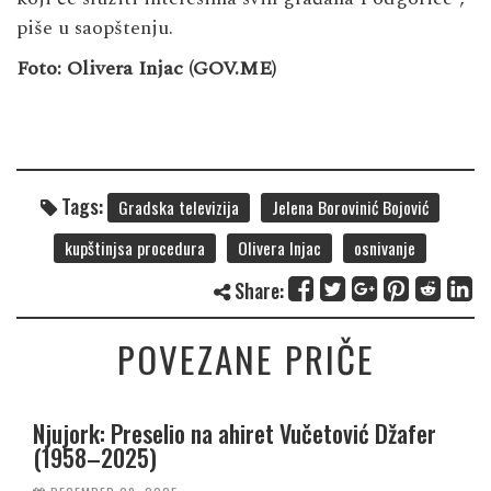
piše u saopštenju.
Foto: Olivera Injac (GOV.ME)
Tags:
Gradska televizija
Jelena Borovinić Bojović
kupštinjsa procedura
Olivera Injac
osnivanje
Share:
POVEZANE PRIČE
Njujork: Preselio na ahiret Vučetović Džafer
(1958–2025)