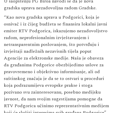
U saopštenju PG Biroa navodi se da je nova
gradska uprava nezadovoljna radom Gradske.
“Kao nova gradska uprava u Podgorici, koja je
osnivač i iz čijeg budžeta se finansira lokalni javni
emiter RTV Podgorica, iskazujemo nezadovoljstvo
radom, neprofesionalnim izvještavanjem i
netransparentnim poslovanjem, što potvrđuju i
izvještaji nadležnih nezavisnih tijela poput
Agencije za elektronske medije. Naša je obaveza
da građanima Podgorice obezbijedimo uslove za
pravovremeno i objektivno informisanje, ali od
suštinskog značaja je da se to ostvari u proceduri
koja podrazumijeva evropske prakse i stoga
pozivano svu zainteresovanu, posebno medijsku
javnost, da nam svojim sugestijama pomogne da
RTV Podgorica učinimo reprezentativnim medijem
koji će služiti interesima svih građana Podgorice”,