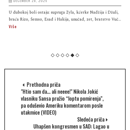
DECEMBER 28, 2025
U dubokoj boli ostaju: supruga Zyla, kćerke Nadžija i Džuli,
braća Rizo, Šemso, Esad i Hakija, unučad, zet, bratstvo Vuč...
Više
Prethodna priča
"Htio sam da... ali neeee!" Nikola Jokić
vlasniku Sansa pružio “loptu pomirenja”,
pa oduševio Ameriku komentarom posle
utakmice (VIDEO)
Sledeća priča
Uhapšen kongresmen u SAD: Lagao u