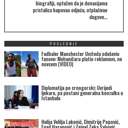
biografiji, optužen da je donacijama
pristalica kupovao odjeću, otplaćivao
dugove...
POSLEDNJE
Fudbaler Manchester Uniteda oduševio
fanove: Mehaničaru platio reklamom, ne
novcem (VIDEO)
Diplomatija po crnogorski: Uvrijedi
ljekare, pa postani generalna konzulka u
Istanbulu
Hulija Velilja Lakonić, Dimitrije Popović,
Fuad Hasanović i Zejnel Zeka Šabović