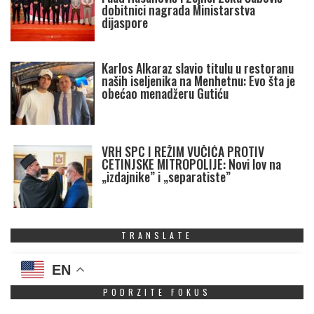
dobitnici nagrada Ministarstva
dijaspore
Karlos Alkaraz slavio titulu u restoranu
naših iseljenika na Menhetnu: Evo šta je
obećao menadžeru Gutiću
VRH SPC I REŽIM VUČIĆA PROTIV
CETINJSKE MITROPOLIJE: Novi lov na
„izdajnike” i „separatiste”
TRANSLATE
EN
PODRZITE FOKUS