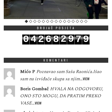
BROJAČ POSJETA
2
9
0
4
2
6
8
7
9
3
0
1
5
3
7
9
8
0
KOMENTARI
Mićo P
Poznavao sam Sašu Raonića.Išao
sam na izviđače skupa sa njim…
VIEW
Boris Gombač
HVALA NA ODGOVORU,
ONO STO MOGU, DA PRATIM PREKO
VASE…
VIEW