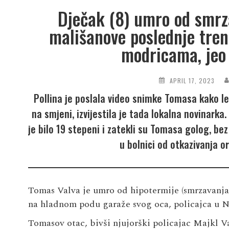
Dječak (8) umro od smrz
mališanove poslednje trenu
modricama, jeo 
APRIL 17, 2023
Pollina je poslala video snimke Tomasa kako leži 
na smjeni, izvijestila je tada lokalna novinarka.
je bilo 19 stepeni i zatekli su Tomasa golog, bez
u bolnici od otkazivanja 
Tomas Valva je umro od hipotermije (smrzavanja) 
na hladnom podu garaže svog oca, policajca u N
Tomasov otac, bivši njujorški policajac Majkl V