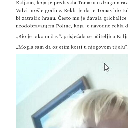
Kaljano, koja je predavala Tomasu u drugom razr
Valvi prošle godine. Rekla je da je Tomas bio to
bi zatražio hranu. Često mu je davala grickalice i 
neodobravanjem Poline, koja je navodno rekla d
„Bio je tako mršav“, prisjećala se učiteljica Kal
„Mogla sam da osjetim kosti u njegovom tijelu”.