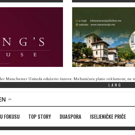
ler Manchester Uniteda oduševio fanove: Mehaničaru platio reklamom, ne
LANG
EN
U FOKUSU
TOP STORY
DIJASPORA
ISELJENIČKE PRIČE