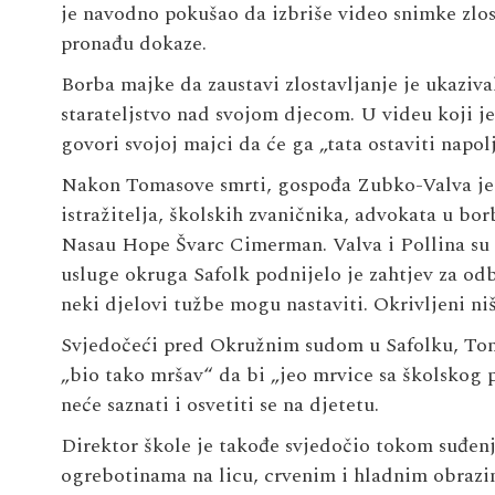
je navodno pokušao da izbriše video snimke zlost
pronađu dokaze.
Borba majke da zaustavi zlostavljanje je ukaziv
starateljstvo nad svojom djecom. U videu koji j
govori svojoj majci da će ga „tata ostaviti napo
Nakon Tomasove smrti, gospođa Zubko-Valva je 
istražitelja, školskih zvaničnika, advokata u bor
Nasau Hope Švarc Cimerman. Valva i Pollina su t
usluge okruga Safolk podnijelo je zahtjev za odba
neki djelovi tužbe mogu nastaviti. Okrivljeni niš
Svjedočeći pred Okružnim sudom u Safolku, Tomaso
„bio tako mršav“ da bi „jeo mrvice sa školskog po
neće saznati i osvetiti se na djetetu.
Direktor škole je takođe svjedočio tokom suđenja
ogrebotinama na licu, crvenim i hladnim obrazi