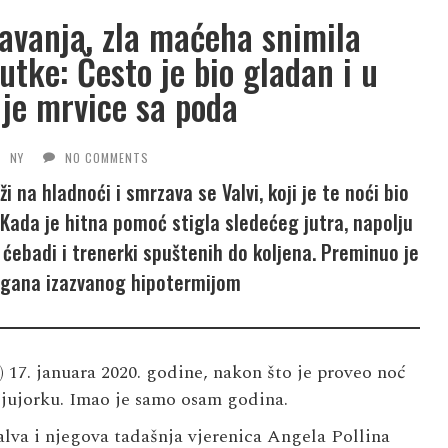
avanja, zla maćeha snimila
tke: Često je bio gladan i u
je mrvice sa poda
NY
NO COMMENTS
na hladnoći i smrzava se Valvi, koji je te noći bio
 Kada je hitna pomoć stigla sledećeg jutra, napolju
 ćebadi i trenerki spuštenih do koljena. Preminuo je
organa izazvanog hipotermijom
17. januara 2020. godine, nakon što je proveo noć
jujorku. Imao je samo osam godina.
alva i njegova tadašnja vjerenica Angela Pollina