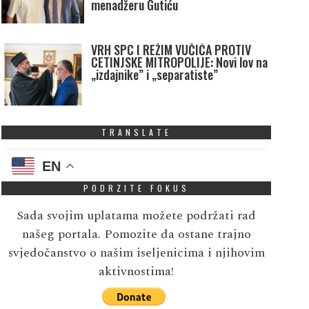
menadžeru Gutiću
VRH SPC I REŽIM VUČIĆA PROTIV
CETINJSKE MITROPOLIJE: Novi lov na
„izdajnike” i „separatiste”
TRANSLATE
EN
PODRZITE FOKUS
Sada svojim uplatama možete podržati rad
našeg portala. Pomozite da ostane trajno
svjedočanstvo o našim iseljenicima i njihovim
aktivnostima!