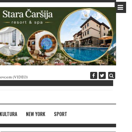
 novcem (VIDEO)
Diplomatija po crnogorski
KULTURA
NEW YORK
SPORT