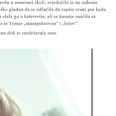
edu u osnovnoj školi, svjedočila je na suđenju
liko gladan da je odlučila da zapiše svaki put kada
slala ga u kafeteriju, ali se kasnije suočila sa
a je Tomas „manipulativan“ i „lažov“.
jano dok je suzdržavala suze.