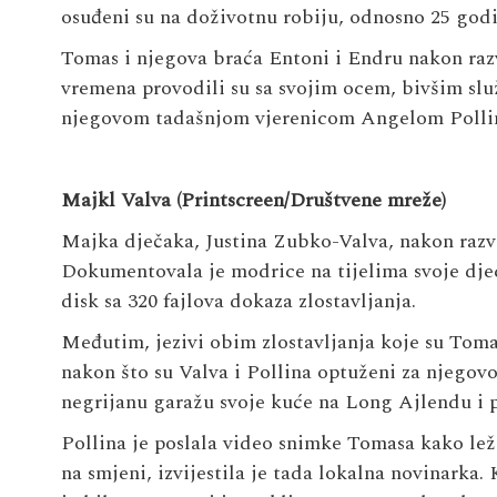
osuđeni su na doživotnu robiju, odnosno 25 godi
Tomas i njegova braća Entoni i Endru nakon raz
vremena provodili su sa svojim ocem, bivšim sl
njegovom tadašnjom vjerenicom Angelom Polli
Majkl Valva (Printscreen/Društvene mreže)
Majka dječaka, Justina Zubko-Valva, nakon razvo
Dokumentovala je modrice na tijelima svoje djece
disk sa 320 fajlova dokaza zlostavljanja.
Međutim, jezivi obim zlostavljanja koje su Tomas
nakon što su Valva i Pollina optuženi za njegovo
negrijanu garažu svoje kuće na Long Ajlendu i p
Pollina je poslala video snimke Tomasa kako leži n
na smjeni, izvijestila je tada lokalna novinarka. 