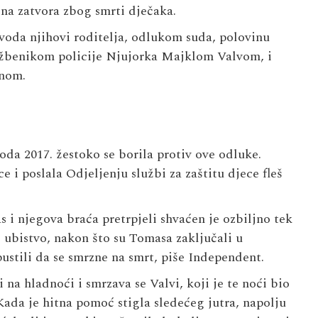
na zatvora zbog smrti dječaka.
voda njihovi roditelja, odlukom suda, polovinu
užbenikom policije Njujorka Majklom Valvom, i
nom.
da 2017. žestoko se borila protiv ove odluke.
 i poslala Odjeljenju službi za zaštitu djece fleš
 i njegova braća pretrpjeli shvaćen je ozbiljno tek
 ubistvo, nakon što su Tomasa zaključali u
ustili da se smrzne na smrt, piše Independent.
a hladnoći i smrzava se Valvi, koji je te noći bio
Kada je hitna pomoć stigla sledećeg jutra, napolju