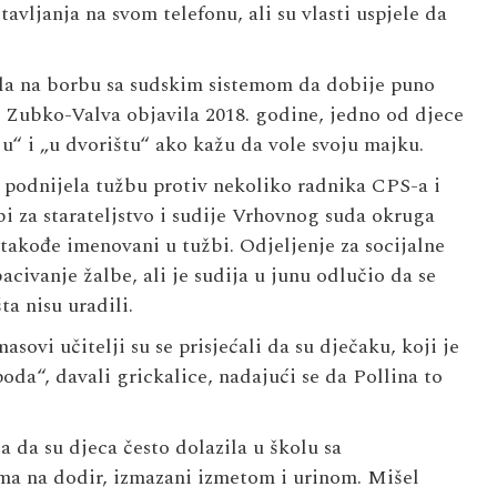
avljanja na svom telefonu, ali su vlasti uspjele da
ala na borbu sa sudskim sistemom da dobije puno
e Zubko-Valva objavila 2018. godine, jedno od djece
lju“ i „u dvorištu“ ako kažu da vole svoju majku.
podnijela tužbu protiv nekoliko radnika CPS-a i
bi za starateljstvo i sudije Vrhovnog suda okruga
akođe imenovani u tužbi. Odjeljenje za socijalne
civanje žalbe, ali je sudija u junu odlučio da se
ta nisu uradili.
vi učitelji su se prisjećali da su dječaku, koji je
da“, davali grickalice, nadajući se da Pollina to
 da su djeca često dolazila u školu sa
ma na dodir, izmazani izmetom i urinom. Mišel