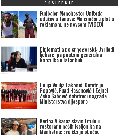
POSLEDNJE
Fudbaler Manchester Uniteda
oduševio fanove: Mehaničaru platio
reklamom, ne novcem (VIDEO)
Diplomatija po crnogorski: Uvrijedi
ljekare, pa postani generalna
konzulka u Istanbulu
Hulija Velilja Lakonić, Dimitrije
Popović, Fuad Hasanović i Zejnel
Zeka Šabović dobitnici nagrada
Ministarstva dijaspore
Karlos Alkaraz slavio titulu u
restoranu naših iseljenika na
Menhetnu: Evo šta je obećao