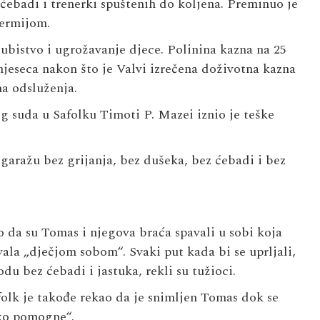
 ćebadi i trenerki spuštenih do koljena. Preminuo je
termijom.
 ubistvo i ugrožavanje djece. Polinina kazna na 25
mjeseca nakon što je Valvi izrečena doživotna kazna
a odsluženja.
g suda u Safolku Timoti P. Mazei iznio je teške
garažu bez grijanja, bez dušeka, bez ćebadi i bez
o da su Tomas i njegova braća spavali u sobi koja
vala „dječjom sobom“. Svaki put kada bi se uprljali,
u bez ćebadi i jastuka, rekli su tužioci.
olk je takođe rekao da je snimljen Tomas dok se
ko pomogne“.