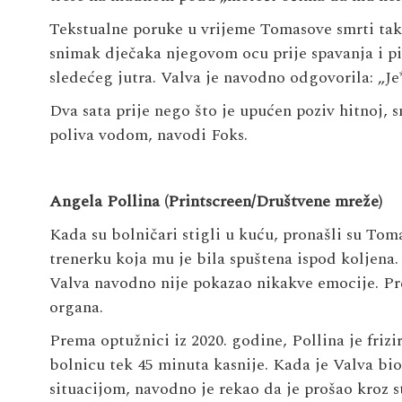
Tekstualne poruke u vrijeme Tomasove smrti tak
snimak dječaka njegovom ocu prije spavanja i pit
sledećeg jutra. Valva je navodno odgovorila: „Je
Dva sata prije nego što je upućen poziv hitnoj,
poliva vodom, navodi Foks.
Angela Pollina (Printscreen/Društvene mreže)
Kada su bolničari stigli u kuću, pronašli su To
trenerku koja mu je bila spuštena ispod koljena.
Valva navodno nije pokazao nikakve emocije. Pr
organa.
Prema optužnici iz 2020. godine, Pollina je frizira
bolnicu tek 45 minuta kasnije. Kada je Valva bio
situacijom, navodno je rekao da je prošao kroz 