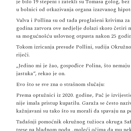
je bilo 19 stepeni i zatekli su Tomasa golog, bez
u bolnici od otkazivanja organa izazvanog hipo
Valva i Pollina su od tada proglašeni krivima za
godina zatvora ove nedjelje dolazi skoro četiri 
sa mogućnošću uslovnog otpusta nakon 25 godin
Tokom izricanja presude Pollini, sudija Okružno
riječi.
„Jedino mi je žao, gospođice Polina, što nemaju 
jastuka“, rekao je on.
Evo što se sve zna o strašnom slučaju:
Prema optužnici iz 2020. godine, Pač je izvijesti
nije imala pristup kupatilu. Garaža se često nazi
kažnjavani su tako što su morali da spavaju na pod
Tadašnji pomoćnik okružnog tužioca okruga Saf
trese na hladnom podu „moleći očima da mu ne