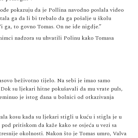
ođe pokazuju da je Pollina navodno poslala video
ala ga da li bi trebalo da ga pošalje u školu
*i ga, to govno Tomas. On ne ide nigdje.”
 snimci nadzora su uhvatili Polinu kako Tomasa
masovo beživotno tijelo. Na sebi je imao samo
 Dok su ljekari hitne pokušavali da mu vrate puls,
eminuo je istog dana u bolnici od otkazivanja
la kosu kada su ljekari stigli u kuću i stigla je u
 pod pritiskom da kaže kako se osjeća u vezi sa
stresnije okolnosti. Nakon što je Tomas umro, Valva