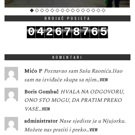
BROJAČ POSJETA
4
7
0
2
6
7
8
6
5
5
8
1
3
7
8
9
7
6
KOMENTARI
Mićo P
Poznavao sam Sašu Raonića.Išao
sam na izviđače skupa sa njim…
VIEW
Boris Gombač
HVALA NA ODGOVORU,
ONO STO MOGU, DA PRATIM PREKO
VASE…
VIEW
administrator
Nase sjediste je u Njujorku.
Možete nas pratiti i preko…
VIEW