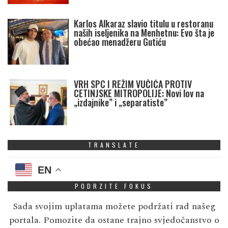
Karlos Alkaraz slavio titulu u restoranu
naših iseljenika na Menhetnu: Evo šta je
obećao menadžeru Gutiću
VRH SPC I REŽIM VUČIĆA PROTIV
CETINJSKE MITROPOLIJE: Novi lov na
„izdajnike” i „separatiste”
TRANSLATE
EN
PODRZITE FOKUS
Sada svojim uplatama možete podržati rad našeg
portala. Pomozite da ostane trajno svjedočanstvo o