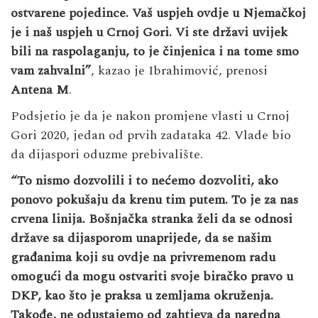
ostvarene pojedince. Vaš uspjeh ovdje u Njemačkoj
je i naš uspjeh u Crnoj Gori. Vi ste državi uvijek
bili na raspolaganju, to je činjenica i na tome smo
vam zahvalni”
, kazao je Ibrahimović, prenosi
Antena M
.
Podsjetio je da je nakon promjene vlasti u Crnoj
Gori 2020, jedan od prvih zadataka 42. Vlade bio
da dijaspori oduzme prebivalište.
“To nismo dozvolili i to nećemo dozvoliti, ako
ponovo pokušaju da krenu tim putem. To je za nas
crvena linija. Bošnjačka stranka želi da se odnosi
države sa dijasporom unaprijede, da se našim
građanima koji su ovdje na privremenom radu
omogući da mogu ostvariti svoje biračko pravo u
DKP, kao što je praksa u zemljama okruženja.
Takođe, ne odustajemo od zahtjeva da naredna