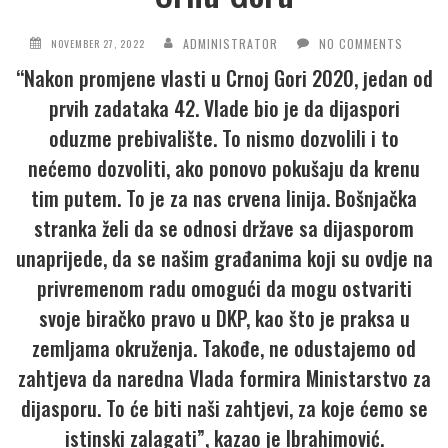
ADMINISTRATOR
NO COMMENTS
NOVEMBER 27, 2022
“Nakon promjene vlasti u Crnoj Gori 2020, jedan od
prvih zadataka 42. Vlade bio je da dijaspori
oduzme prebivalište. To nismo dozvolili i to
nećemo dozvoliti, ako ponovo pokušaju da krenu
tim putem. To je za nas crvena linija. Bošnjačka
stranka želi da se odnosi države sa dijasporom
unaprijede, da se našim građanima koji su ovdje na
privremenom radu omogući da mogu ostvariti
svoje biračko pravo u DKP, kao što je praksa u
zemljama okruženja. Takođe, ne odustajemo od
zahtjeva da naredna Vlada formira Ministarstvo za
dijasporu. To će biti naši zahtjevi, za koje ćemo se
istinski zalagati”, kazao je Ibrahimović.