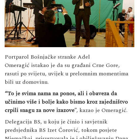
Portparol Bošnjačke stranke Adel
Omeragić istakao je da su građani Crne Gore,
rasuti po svijetu, uvijek u prelomnim momentima
bili uz domovinu.
“To je svima nama na ponos, ali i obaveza da
učinimo više i bolje kako bismo kroz zajedništvo
crpili snagu za nove izazove
”, kazao je Omeragić.
Delegacija BS, u koju je činio i savjetnik
predsjednika BS Izet Ćorović, tokom posjete
Njemačkoj, prisustvovala je i obilježavanju Dana