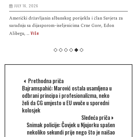
JULY 16, 2026
Američki državljanin albanskog porijekla i član Savjeta za
saradnju sa dijasporom–iseljenicima Crne Gore, Edon
Više
Alibegu, ...
Prethodna priča
Bajramspahić: Marović ostala usamljena u
odbrani principa i profesionalizma, neko
želi da CG umjesto u EU uvuče u sporedni
kolosjek
Sledeća priča
Snimak policije: Čovjek u Njujorku spašen
nekoliko sekundi prije nego što je naišao