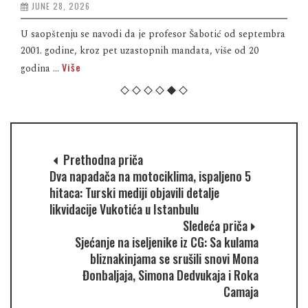
JUNE 28, 2026
U saopštenju se navodi da je profesor Šabotić od septembra
2001. godine, kroz pet uzastopnih mandata, više od 20
Više
godina ...
Prethodna priča
Dva napadača na motociklima, ispaljeno 5
hitaca: Turski mediji objavili detalje
likvidacije Vukotića u Istanbulu
Sledeća priča
Sjećanje na iseljenike iz CG: Sa kulama
bliznakinjama se srušili snovi Mona
Đonbaljaja, Simona Dedvukaja i Roka
Camaja