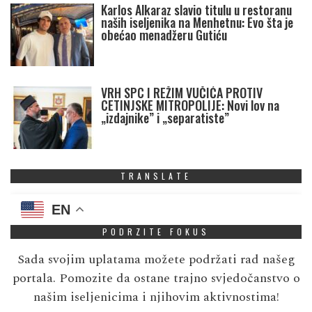
Karlos Alkaraz slavio titulu u restoranu
naših iseljenika na Menhetnu: Evo šta je
obećao menadžeru Gutiću
VRH SPC I REŽIM VUČIĆA PROTIV
CETINJSKE MITROPOLIJE: Novi lov na
„izdajnike” i „separatiste”
TRANSLATE
EN
PODRZITE FOKUS
Sada svojim uplatama možete podržati rad našeg
portala. Pomozite da ostane trajno svjedočanstvo o
našim iseljenicima i njihovim aktivnostima!