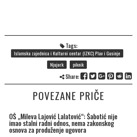
Tags:
Islamska zajednica i Kulturni centar (IZKC) Plav i Gusinje
Njujork
piknik
Share:
POVEZANE PRIČE
OŠ „Mileva Lajović Lalatović“: Šabotić nije
imao stalni radni odnos, nema zakonskog
osnova za produženje ugovora