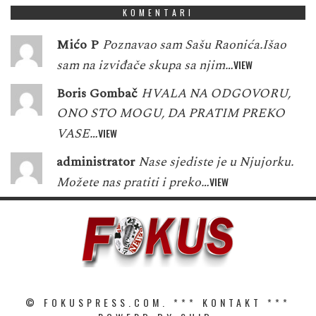
KOMENTARI
Mićo P
Poznavao sam Sašu Raonića.Išao
sam na izviđače skupa sa njim…
VIEW
Boris Gombač
HVALA NA ODGOVORU,
ONO STO MOGU, DA PRATIM PREKO
VASE…
VIEW
administrator
Nase sjediste je u Njujorku.
Možete nas pratiti i preko…
VIEW
© FOKUSPRESS.COM. ***
KONTAKT
***