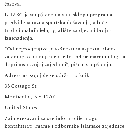
časova.
Iz IZKC je saopšteno da su u sklopu programa
predviđena razna sportska dešavanja, a biće
tradicionalnih jela, igralište za djecu i brojna
iznenađenja.
“Od neprocjenjive je važnosti sa aspekta islama
zajedničko okupljanje i jedna od primarnih uloga u
doprinosu svojoj zajednici”, piše u saopštenju.
Adresa na kojoj će se održati piknik:
33 Cottage St
Monticello, NY 12701
United States
Zainteresovani za sve informacije mogu
kontaktirati imame i odbornike Islamske zajednice.