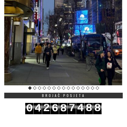
BROJAČ POSJETA
2
7
4
8
8
0
4
6
8
3
8
5
9
9
1
5
7
9