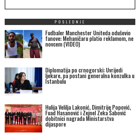
POSLEDNJE
Fudbaler Manchester Uniteda oduševio
fanove: Mehaničaru platio reklamom, ne
novcem (VIDEO)
Diplomatija po crnogorski: Uvrijedi
ljekare, pa postani generalna konzulka u
Istanbulu
Hulija Velilja Lakonić, Dimitrije Popović,
Fuad Hasanović i Zejnel Zeka Šabović
dobitnici nagrada Ministarstva
dijaspore