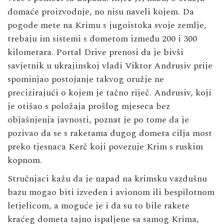
domaće proizvodnje, no nisu naveli kojem. Da
pogode mete na Krimu s jugoistoka svoje zemlje,
trebaju im sistemi s dometom između 200 i 300
kilometara. Portal Drive prenosi da je bivši
savjetnik u ukrajinskoj vladi Viktor Andrusiv prije
spominjao postojanje takvog oružje ne
precizirajući o kojem je tačno riječ. Andrusiv, koji
je otišao s položaja prošlog mjeseca bez
objašnjenja javnosti, poznat je po tome da je
pozivao da se s raketama dugog dometa cilja most
preko tjesnaca Kerč koji povezuje Krim s ruskim
kopnom.
Stručnjaci kažu da je napad na krimsku vazdušnu
bazu mogao biti izveden i avionom ili bespilotnom
letjelicom, a moguće je i da su to bile rakete
kraćeg dometa tajno ispaljene sa samog Krima,