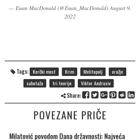
— Euan MacDonald (@Euan_MacDonald)
August 9,
2022
Tags:
Kerčki most
Krim
Melitopolj
oružje
sabotaža
tri teorije
Viktor Andrusiv
Share:
POVEZANE PRIČE
Milatović povodom Dana državnosti: Najveća