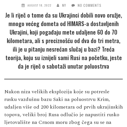
NY
NO COMMENTS
AUGUST 18, 2022
Je li riječ o tome da su Ukrajinci dobili novo oružje,
mnogo većeg dometa od HIMARS-a dostavljenih
Ukrajini, koji pogađaju mete udaljene 60 do 70
kilometara, ali s preciznošću od dva do tri metra,
ili je u pitanju nesrećan slučaj u bazi? Treća
teorija, koju su iznijeli sami Rusi na početku, jeste
da je riječ o sabotaži unutar poluostrva
Nakon niza velikih eksplozija koje su potresle
rusku vazdušnu bazu Saki na poluostrvu Krim,
udaljen više od 200 kilometara od prvih ukrajinskih
topova, veliki broj Rusa odlučio je napustiti rusko
ljetovalište na Crnom moru zbog čega su se na