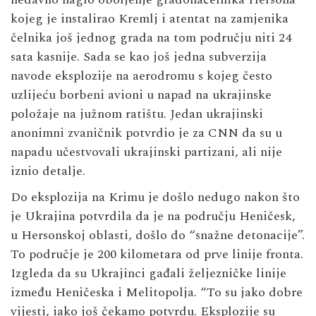
kojeg je instalirao Kremlj i atentat na zamjenika
čelnika još jednog grada na tom području niti 24
sata kasnije. Sada se kao još jedna subverzija
navode eksplozije na aerodromu s kojeg često
uzlijeću borbeni avioni u napad na ukrajinske
položaje na južnom ratištu. Jedan ukrajinski
anonimni zvaničnik potvrdio je za CNN da su u
napadu učestvovali ukrajinski partizani, ali nije
iznio detalje.
Do eksplozija na Krimu je došlo nedugo nakon što
je Ukrajina potvrdila da je na području Heničesk,
u Hersonskoj oblasti, došlo do “snažne detonacije”.
To područje je 200 kilometara od prve linije fronta.
Izgleda da su Ukrajinci gađali željezničke linije
između Heničeska i Melitopolja. “To su jako dobre
vijesti, iako još čekamo potvrdu. Eksplozije su