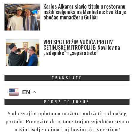
Karlos Alkaraz slavio titulu u restoranu
naših iseljenika na Menhetnu: Evo šta je
obećao menadžeru Gutiću
VRH SPC I REŽIM VUČIĆA PROTIV
CETINJSKE MITROPOLIJE: Novi lov na
„izdajnike” i „separatiste”
TRANSLATE
EN
PODRZITE FOKUS
Sada svojim uplatama možete podržati rad našeg
portala. Pomozite da ostane trajno svjedočanstvo o
našim iseljenicima i njihovim aktivnostima!