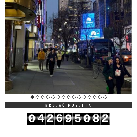
BROJAČ POSJETA
4
2
6
8
2
0
9
5
0
5
3
7
9
3
1
0
6
1