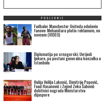
POSLEDNJE
Fudbaler Manchester Uniteda oduševio
fanove: Mehaničaru platio reklamom, ne
novcem (VIDEO)
Diplomatija po crnogorski: Uvrijedi
ljekare, pa postani generalna konzulka u
Istanbulu
Hulija Velilja Lakonić, Dimitrije Popović,
Fuad Hasanović i Zejnel Zeka Šabović
dobitnici nagrada Ministarstva
dijaspore