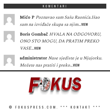
KOMENTARI
Mićo P
Poznavao sam Sašu Raonića.Išao
sam na izviđače skupa sa njim…
VIEW
Boris Gombač
HVALA NA ODGOVORU,
ONO STO MOGU, DA PRATIM PREKO
VASE…
VIEW
administrator
Nase sjediste je u Njujorku.
Možete nas pratiti i preko…
VIEW
© FOKUSPRESS.COM. ***
KONTAKT
***