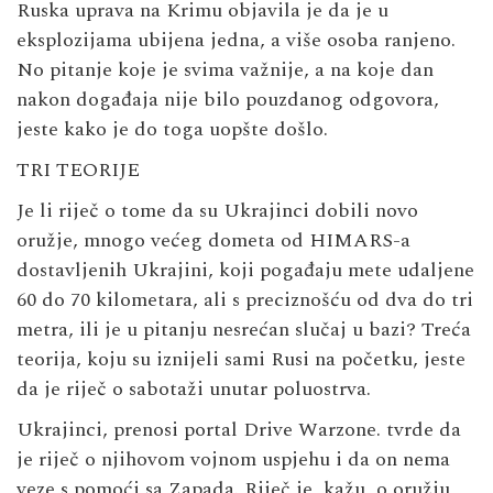
Ruska uprava na Krimu objavila je da je u
eksplozijama ubijena jedna, a više osoba ranjeno.
No pitanje koje je svima važnije, a na koje dan
nakon događaja nije bilo pouzdanog odgovora,
jeste kako je do toga uopšte došlo.
TRI TEORIJE
Je li riječ o tome da su Ukrajinci dobili novo
oružje, mnogo većeg dometa od HIMARS-a
dostavljenih Ukrajini, koji pogađaju mete udaljene
60 do 70 kilometara, ali s preciznošću od dva do tri
metra, ili je u pitanju nesrećan slučaj u bazi? Treća
teorija, koju su iznijeli sami Rusi na početku, jeste
da je riječ o sabotaži unutar poluostrva.
Ukrajinci, prenosi portal Drive Warzone. tvrde da
je riječ o njihovom vojnom uspjehu i da on nema
veze s pomoći sa Zapada. Riječ je, kažu, o oružju