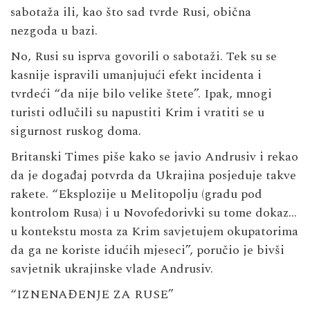
sabotaža ili, kao što sad tvrde Rusi, obična
nezgoda u bazi.
No, Rusi su isprva govorili o sabotaži. Tek su se
kasnije ispravili umanjujući efekt incidenta i
tvrdeći “da nije bilo velike štete”. Ipak, mnogi
turisti odlučili su napustiti Krim i vratiti se u
sigurnost ruskog doma.
Britanski Times piše kako se javio Andrusiv i rekao
da je događaj potvrda da Ukrajina posjeduje takve
rakete. “Eksplozije u Melitopolju (gradu pod
kontrolom Rusa) i u Novofedorivki su tome dokaz…
u kontekstu mosta za Krim savjetujem okupatorima
da ga ne koriste idućih mjeseci”, poručio je bivši
savjetnik ukrajinske vlade Andrusiv.
“IZNENAĐENJE ZA RUSE”