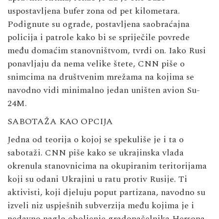
uspostavljena bufer zona od pet kilometara.
Podignute su ograde, postavljena saobraćajna
policija i patrole kako bi se spriječile povrede
među domaćim stanovništvom, tvrdi on. Iako Rusi
ponavljaju da nema velike štete, CNN piše o
snimcima na društvenim mrežama na kojima se
navodno vidi minimalno jedan uništen avion Su-
24M.
SABOTAŽA KAO OPCIJA
Jedna od teorija o kojoj se spekuliše je i ta o
sabotaži. CNN piše kako se ukrajinska vlada
okrenula stanovnicima na okupiranim teritorijama
koji su odani Ukrajini u ratu protiv Rusije. Ti
aktivisti, koji djeluju poput partizana, navodno su
izveli niz uspješnih subverzija među kojima je i
nedavno naglo oboljenje gradonačelnika Hersona