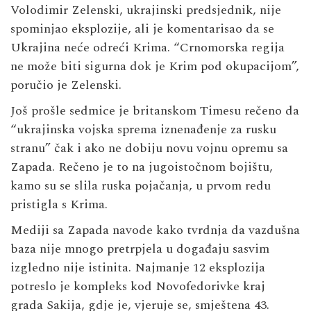
Volodimir Zelenski, ukrajinski predsjednik, nije
spominjao eksplozije, ali je komentarisao da se
Ukrajina neće odreći Krima. “Crnomorska regija
ne može biti sigurna dok je Krim pod okupacijom”,
poručio je Zelenski.
Još prošle sedmice je britanskom Timesu rečeno da
“ukrajinska vojska sprema iznenađenje za rusku
stranu” čak i ako ne dobiju novu vojnu opremu sa
Zapada. Rečeno je to na jugoistočnom bojištu,
kamo su se slila ruska pojačanja, u prvom redu
pristigla s Krima.
Mediji sa Zapada navode kako tvrdnja da vazdušna
baza nije mnogo pretrpjela u događaju sasvim
izgledno nije istinita. Najmanje 12 eksplozija
potreslo je kompleks kod Novofedorivke kraj
grada Sakija, gdje je, vjeruje se, smještena 43.