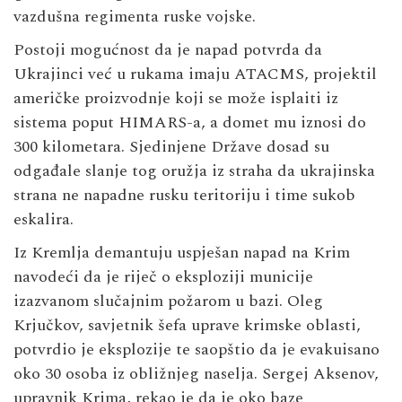
vazdušna regimenta ruske vojske.
Postoji mogućnost da je napad potvrda da
Ukrajinci već u rukama imaju ATACMS, projektil
američke proizvodnje koji se može isplaiti iz
sistema poput HIMARS-a, a domet mu iznosi do
300 kilometara. Sjedinjene Države dosad su
odgađale slanje tog oružja iz straha da ukrajinska
strana ne napadne rusku teritoriju i time sukob
eskalira.
Iz Kremlja demantuju uspješan napad na Krim
navodeći da je riječ o eksploziji municije
izazvanom slučajnim požarom u bazi. Oleg
Krjučkov, savjetnik šefa uprave krimske oblasti,
potvrdio je eksplozije te saopštio da je evakuisano
oko 30 osoba iz obližnjeg naselja. Sergej Aksenov,
upravnik Krima, rekao je da je oko baze